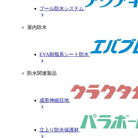
プール防水システム
chevron_right
屋内防水
EVA樹脂系シート防水
chevron_right
防水関連製品
成形伸縮目地
chevron_right
立上り防水保護材
chevron_right