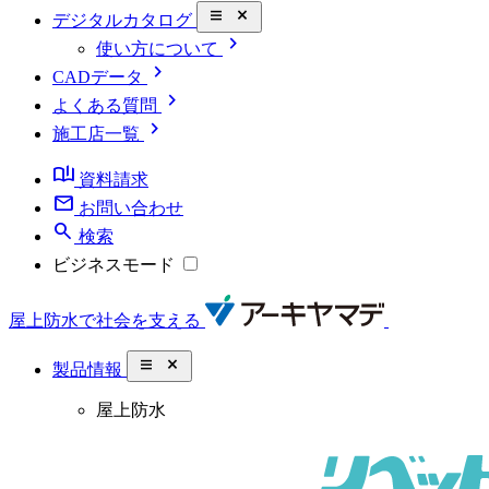
close_small
デジタルカタログ
chevron_right
使い方について
chevron_right
CADデータ
chevron_right
よくある質問
chevron_right
施工店一覧
book_ribbon
資料請求
mail
お問い合わせ
search
検索
ビジネスモード
屋上防水で社会を支える
close_small
製品情報
屋上防水