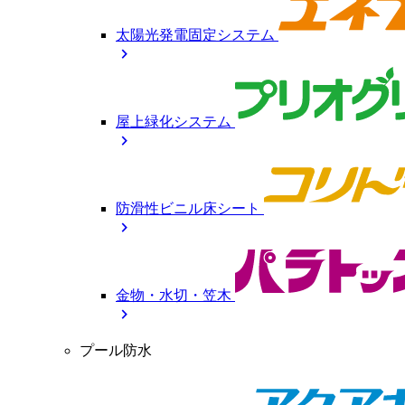
太陽光発電固定システム
chevron_right
屋上緑化システム
chevron_right
防滑性ビニル床シート
chevron_right
金物・水切・笠木
chevron_right
プール防水