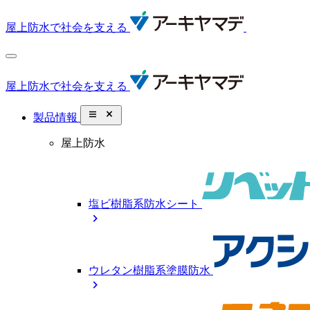
屋上防水で社会を支える
屋上防水で社会を支える
close_small
製品情報
屋上防水
塩ビ樹脂系防水シート
chevron_right
ウレタン樹脂系塗膜防水
chevron_right