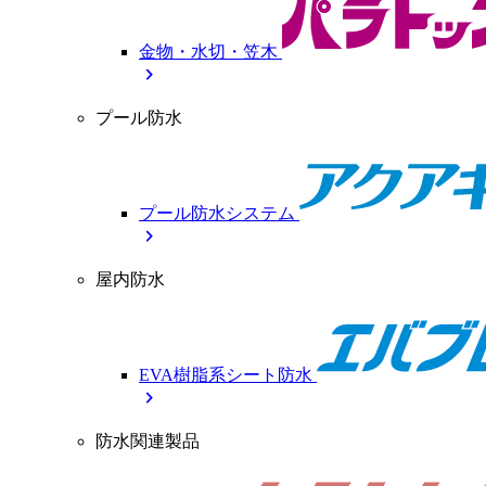
金物・水切・笠木
chevron_right
プール防水
プール防水システム
chevron_right
屋内防水
EVA樹脂系シート防水
chevron_right
防水関連製品