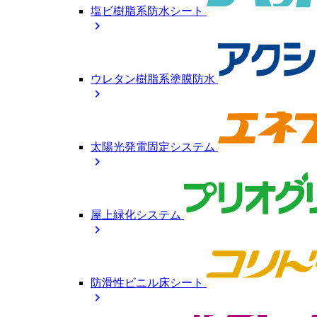
塩ビ樹脂系防水シート
chevron_right
ウレタン樹脂系塗膜防水
chevron_right
太陽光発電固定システム
chevron_right
屋上緑化システム
chevron_right
防滑性ビニル床シート
chevron_right