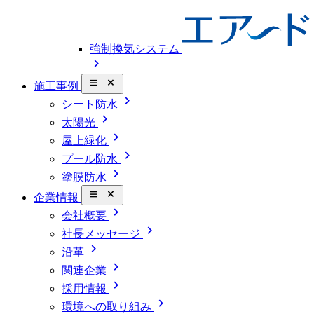
強制換気システム
chevron_right
close_small
施工事例
chevron_right
シート防水
chevron_right
太陽光
chevron_right
屋上緑化
chevron_right
プール防水
chevron_right
塗膜防水
close_small
企業情報
chevron_right
会社概要
chevron_right
社長メッセージ
chevron_right
沿革
chevron_right
関連企業
chevron_right
採用情報
chevron_right
環境への取り組み