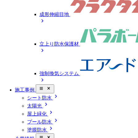
成形伸縮目地
chevron_right
立上り防水保護材
chevron_right
強制換気システム
chevron_right
close_small
施工事例
chevron_right
シート防水
chevron_right
太陽光
chevron_right
屋上緑化
chevron_right
プール防水
chevron_right
塗膜防水
close_small