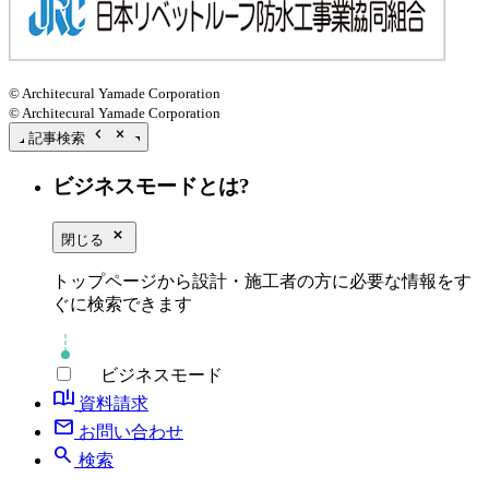
© Architecural Yamade Corporation
© Architecural Yamade Corporation
chevron_left
close_small
記事検索
ビジネスモードとは?
close_small
閉じる
トップページから設計・施工者の方に必要な情報をす
ぐに検索できます
ビジネスモード
book_ribbon
資料請求
mail
お問い合わせ
search
検索