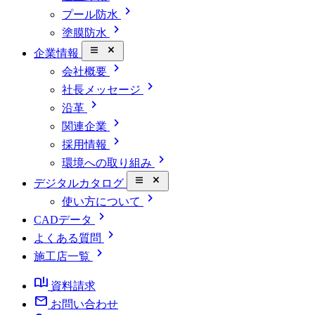
chevron_right
プール防水
chevron_right
塗膜防水
close_small
企業情報
chevron_right
会社概要
chevron_right
社長メッセージ
chevron_right
沿革
chevron_right
関連企業
chevron_right
採用情報
chevron_right
環境への取り組み
close_small
デジタルカタログ
chevron_right
使い方について
chevron_right
CADデータ
chevron_right
よくある質問
chevron_right
施工店一覧
book_ribbon
資料請求
mail
お問い合わせ