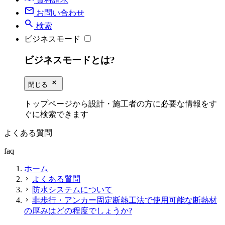
mail
お問い合わせ
search
検索
ビジネスモード
ビジネスモードとは?
close_small
閉じる
トップページから設計・施工者の方に必要な情報をす
ぐに検索できます
よくある質問
faq
ホーム
よくある質問
chevron_right
防水システムについて
chevron_right
非歩行・アンカー固定断熱工法で使用可能な断熱材
chevron_right
の厚みはどの程度でしょうか?