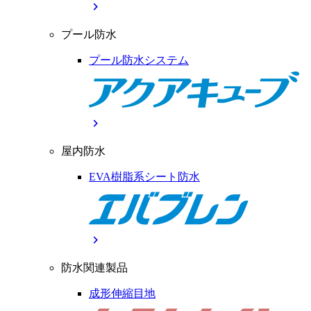
chevron_right
プール防水
プール防水システム
chevron_right
屋内防水
EVA樹脂系シート防水
chevron_right
防水関連製品
成形伸縮目地