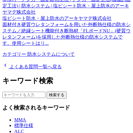
定工法) | 防水システム | 塩ビシート防水・屋上防水のアーキ
ヤマデ株式会社
塩ビシート防水・屋上防水のアーキヤマデ株式会社
面材付き硬質ウレタンフォームを用いた外断熱仕様の防水シ
ステム／絶縁シート機能付き断熱材「FLボードNU」(硬質ウ
レタンフォーム)を採用した外断熱仕様の防水システムで
す。使用シートはリ...
カテゴリー
防水システムについて
chevron_left
よくある質問一覧へ戻る
キーワード検索
検索する
よく検索されるキーワード
MMA
標準仕様
ALC