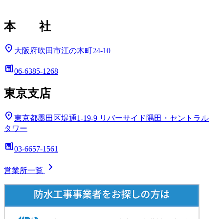
本 社
location_on
大阪府吹田市江の木町24-10
deskphone
06-6385-1268
東京支店
location_on
東京都墨田区堤通1-19-9
リバーサイド隅田・セントラル
タワー
deskphone
03-6657-1561
chevron_right
営業所一覧