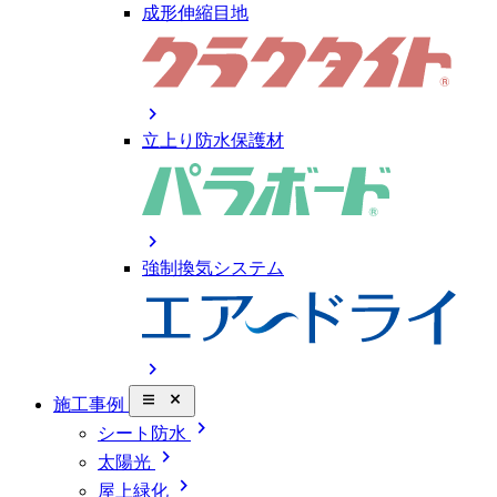
成形伸縮目地
chevron_right
立上り防水保護材
chevron_right
強制換気システム
chevron_right
close_small
施工事例
chevron_right
シート防水
chevron_right
太陽光
chevron_right
屋上緑化