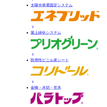
太陽光発電固定システム
chevron_right
屋上緑化システム
chevron_right
防滑性ビニル床シート
chevron_right
金物・水切・笠木