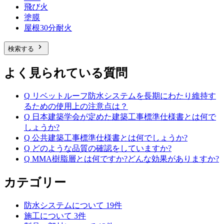
飛び火
塗膜
屋根30分耐火
chevron_right
検索する
よく見られている質問
Q
リベットルーフ防水システムを長期にわたり維持す
るための使用上の注意点は？
Q
日本建築学会が定めた建築工事標準仕様書とは何で
しょうか?
Q
公共建築工事標準仕様書とは何でしょうか?
Q
どのような品質の確認をしていますか?
Q
MMA樹脂層とは何ですか?どんな効果がありますか?
カテゴリー
防水システムについて
19
件
施工について
3
件