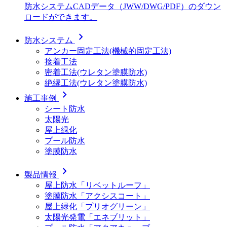
防水システムCADデータ（JWW/DWG/PDF）のダウン
ロードができます。
chevron_right
防水システム
アンカー固定工法(機械的固定工法)
接着工法
密着工法(ウレタン塗膜防水)
絶縁工法(ウレタン塗膜防水)
chevron_right
施工事例
シート防水
太陽光
屋上緑化
プール防水
塗膜防水
chevron_right
製品情報
屋上防水「リベットルーフ」
塗膜防水「アクシスコート」
屋上緑化「プリオグリーン」
太陽光発電「エネブリット」