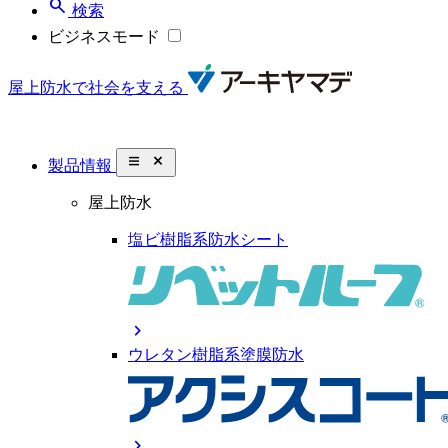
search
検索
ビジネスモード
屋上防水で社会を支える
close_small
製品情報
屋上防水
塩ビ樹脂系防水シート
chevron_right
ウレタン樹脂系塗膜防水
chevron_right