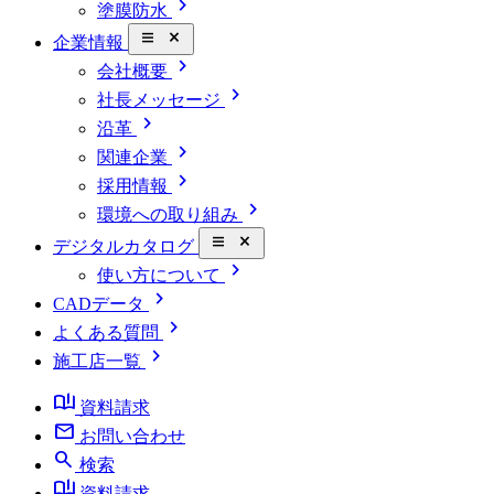
chevron_right
塗膜防水
close_small
企業情報
chevron_right
会社概要
chevron_right
社長メッセージ
chevron_right
沿革
chevron_right
関連企業
chevron_right
採用情報
chevron_right
環境への取り組み
close_small
デジタルカタログ
chevron_right
使い方について
chevron_right
CADデータ
chevron_right
よくある質問
chevron_right
施工店一覧
book_ribbon
資料請求
mail
お問い合わせ
search
検索
book_ribbon
資料請求