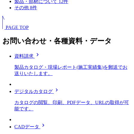
製品・部材について
12
件
その他
8
件
PAGE TOP
お問い合わせ・各種資料・データ
chevron_right
資料請求
製品カタログ・現場レポート(施工実績集)を郵送でお
送りいたします。
chevron_right
デジタルカタログ
カタログの閲覧、印刷、PDFデータ、URLの取得が可
能です。
chevron_right
CADデータ