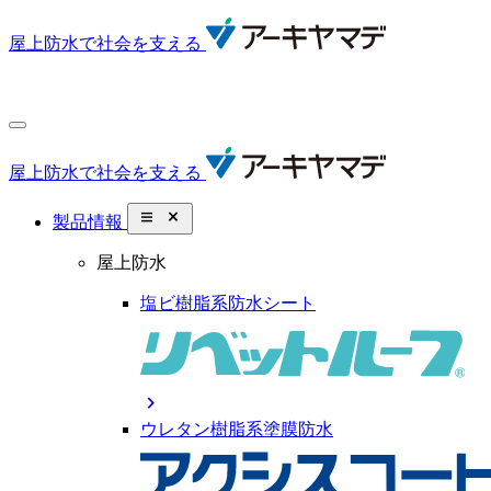
屋上防水で社会を支える
屋上防水で社会を支える
close_small
製品情報
屋上防水
塩ビ樹脂系防水シート
chevron_right
ウレタン樹脂系塗膜防水