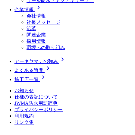
プール防水「アクアキューブ」
chevron_right
企業情報
会社情報
社長メッセージ
沿革
関連企業
採用情報
環境への取り組み
chevron_right
アーキヤマデの強み
chevron_right
よくある質問
chevron_right
施工店一覧
お知らせ
仕様の表記について
JWMA防水用語辞典
プライバシーポリシー
利用規約
リンク集