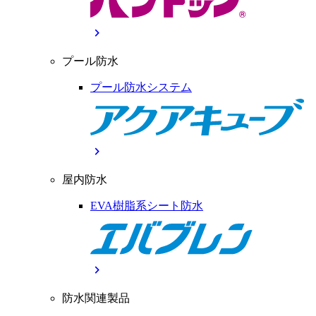
chevron_right
プール防水
プール防水システム
chevron_right
屋内防水
EVA樹脂系シート防水
chevron_right
防水関連製品