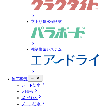
chevron_right
立上り防水保護材
chevron_right
強制換気システム
chevron_right
close_small
施工事例
chevron_right
シート防水
chevron_right
太陽光
chevron_right
屋上緑化
chevron_right
プール防水