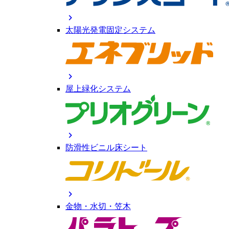
chevron_right
太陽光発電固定システム
chevron_right
屋上緑化システム
chevron_right
防滑性ビニル床シート
chevron_right
金物・水切・笠木