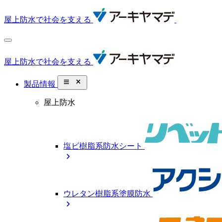
屋上防水で社会を支える
屋上防水で社会を支える
close_small
製品情報
屋上防水
塩ビ樹脂系防水シート
chevron_right
ウレタン樹脂系塗膜防水
chevron_right