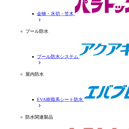
金物・水切・笠木
chevron_right
プール防水
プール防水システム
chevron_right
屋内防水
EVA樹脂系シート防水
chevron_right
防水関連製品