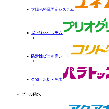
太陽光発電固定システム
chevron_right
屋上緑化システム
chevron_right
防滑性ビニル床シート
chevron_right
金物・水切・笠木
chevron_right
プール防水