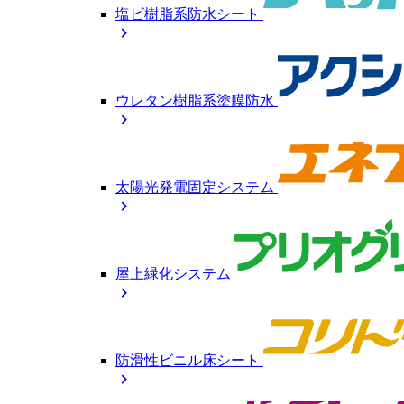
塩ビ樹脂系防水シート
chevron_right
ウレタン樹脂系塗膜防水
chevron_right
太陽光発電固定システム
chevron_right
屋上緑化システム
chevron_right
防滑性ビニル床シート
chevron_right