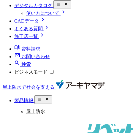
close_small
デジタルカタログ
chevron_right
使い方について
chevron_right
CADデータ
chevron_right
よくある質問
chevron_right
施工店一覧
book_ribbon
資料請求
mail
お問い合わせ
search
検索
ビジネスモード
屋上防水で社会を支える
close_small
製品情報
屋上防水