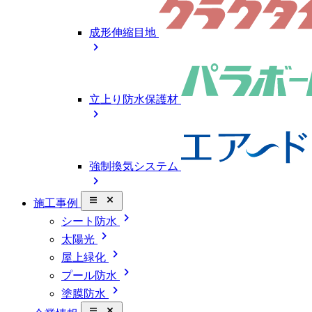
成形伸縮目地
chevron_right
立上り防水保護材
chevron_right
強制換気システム
chevron_right
close_small
施工事例
chevron_right
シート防水
chevron_right
太陽光
chevron_right
屋上緑化
chevron_right
プール防水
chevron_right
塗膜防水
close_small