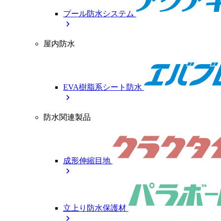
プール防水システム
chevron_right
屋内防水
EVA樹脂系シート防水
chevron_right
防水関連製品
成形伸縮目地
chevron_right
立上り防水保護材
chevron_right