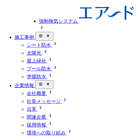
強制換気システム
chevron_right
close_small
施工事例
chevron_right
シート防水
chevron_right
太陽光
chevron_right
屋上緑化
chevron_right
プール防水
chevron_right
塗膜防水
close_small
企業情報
chevron_right
会社概要
chevron_right
社長メッセージ
chevron_right
沿革
chevron_right
関連企業
chevron_right
採用情報
chevron_right
環境への取り組み