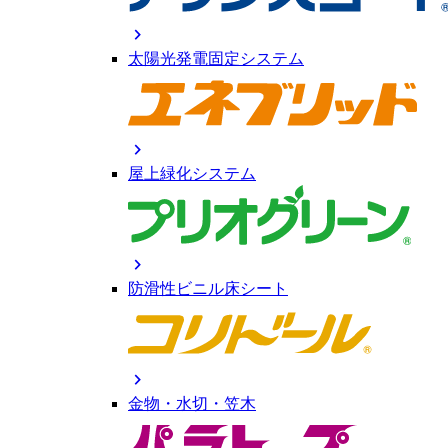
chevron_right
太陽光発電固定システム
chevron_right
屋上緑化システム
chevron_right
防滑性ビニル床シート
chevron_right
金物・水切・笠木