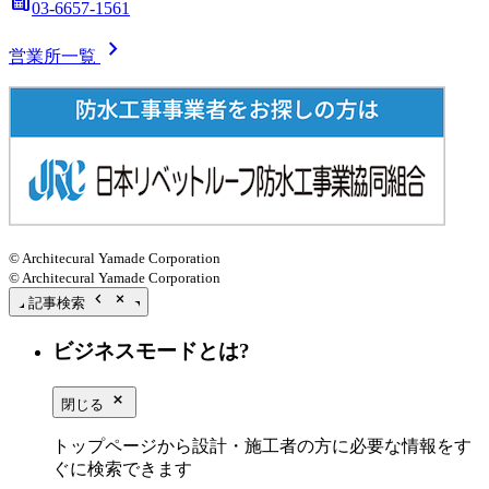
deskphone
03-6657-1561
chevron_right
営業所一覧
© Architecural Yamade Corporation
© Architecural Yamade Corporation
chevron_left
close_small
記事検索
ビジネスモードとは?
close_small
閉じる
トップページから設計・施工者の方に必要な情報をす
ぐに検索できます