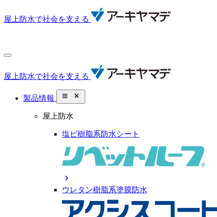
屋上防水で社会を支える
屋上防水で社会を支える
close_small
製品情報
屋上防水
塩ビ樹脂系防水シート
chevron_right
ウレタン樹脂系塗膜防水