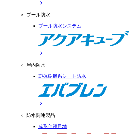
chevron_right
プール防水
プール防水システム
chevron_right
屋内防水
EVA樹脂系シート防水
chevron_right
防水関連製品
成形伸縮目地