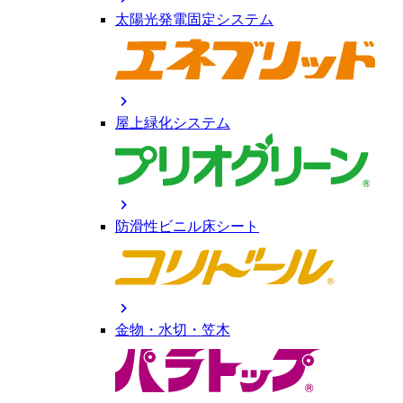
太陽光発電固定システム
chevron_right
屋上緑化システム
chevron_right
防滑性ビニル床シート
chevron_right
金物・水切・笠木