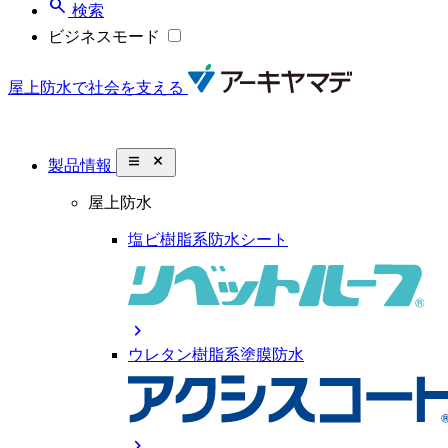
search
検索
ビジネスモード
屋上防水で社会を支える
close_small
製品情報
屋上防水
塩ビ樹脂系防水シート
chevron_right
ウレタン樹脂系塗膜防水
chevron_right