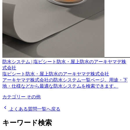
防水システム | 塩ビシート防水・屋上防水のアーキヤマデ株
式会社
塩ビシート防水・屋上防水のアーキヤマデ株式会社
アーキヤマデ株式会社の防水システム一覧ページ。用途・下
地・仕様などから最適な防水システムを検索できます。
カテゴリー
その他
chevron_left
よくある質問一覧へ戻る
キーワード検索