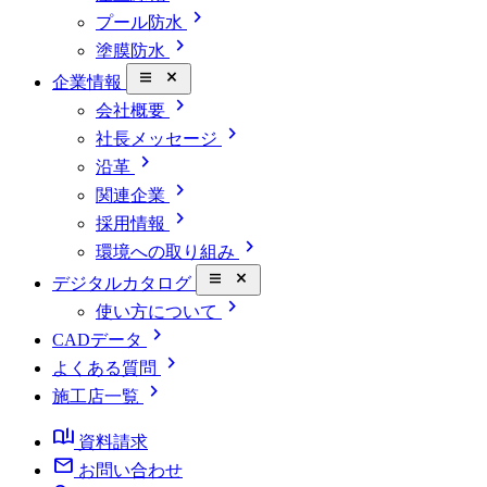
chevron_right
プール防水
chevron_right
塗膜防水
close_small
企業情報
chevron_right
会社概要
chevron_right
社長メッセージ
chevron_right
沿革
chevron_right
関連企業
chevron_right
採用情報
chevron_right
環境への取り組み
close_small
デジタルカタログ
chevron_right
使い方について
chevron_right
CADデータ
chevron_right
よくある質問
chevron_right
施工店一覧
book_ribbon
資料請求
mail
お問い合わせ