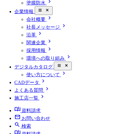
chevron_right
塗膜防水
close_small
企業情報
chevron_right
会社概要
chevron_right
社長メッセージ
chevron_right
沿革
chevron_right
関連企業
chevron_right
採用情報
chevron_right
環境への取り組み
close_small
デジタルカタログ
chevron_right
使い方について
chevron_right
CADデータ
chevron_right
よくある質問
chevron_right
施工店一覧
book_ribbon
資料請求
mail
お問い合わせ
search
検索
book_ribbon
資料請求