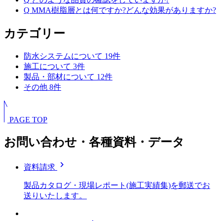
Q
MMA樹脂層とは何ですか?どんな効果がありますか?
カテゴリー
防水システムについて
19
件
施工について
3
件
製品・部材について
12
件
その他
8
件
PAGE TOP
お問い合わせ・各種資料・データ
chevron_right
資料請求
製品カタログ・現場レポート(施工実績集)を郵送でお
送りいたします。