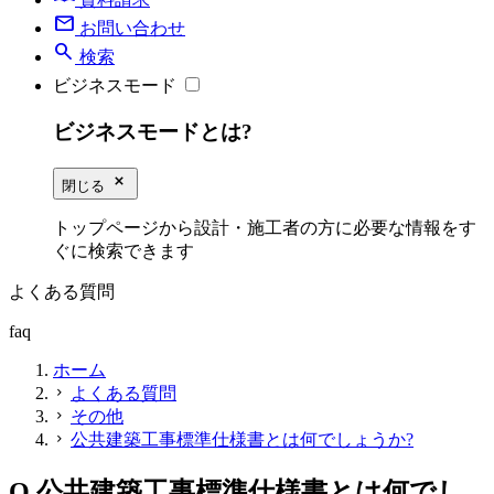
mail
お問い合わせ
search
検索
ビジネスモード
ビジネスモードとは?
close_small
閉じる
トップページから設計・施工者の方に必要な情報をす
ぐに検索できます
よくある質問
faq
ホーム
よくある質問
chevron_right
その他
chevron_right
公共建築工事標準仕様書とは何でしょうか?
chevron_right
Q
公共建築工事標準仕様書とは何でし