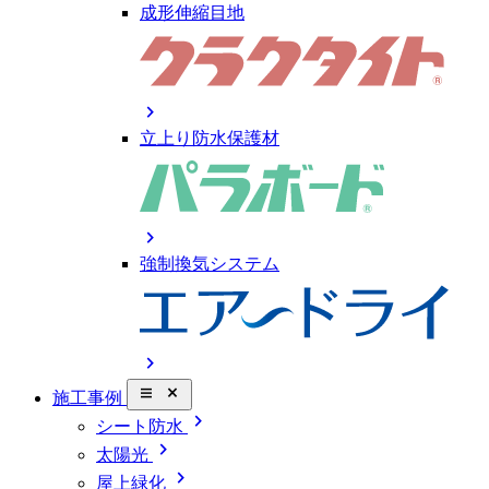
成形伸縮目地
chevron_right
立上り防水保護材
chevron_right
強制換気システム
chevron_right
close_small
施工事例
chevron_right
シート防水
chevron_right
太陽光
chevron_right
屋上緑化