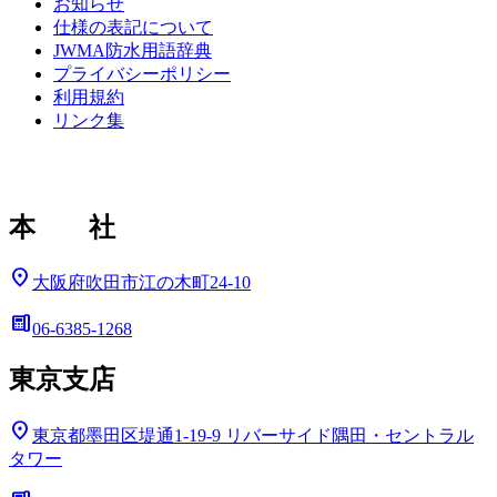
お知らせ
仕様の表記について
JWMA防水用語辞典
プライバシーポリシー
利用規約
リンク集
本 社
location_on
大阪府吹田市江の木町24-10
deskphone
06-6385-1268
東京支店
location_on
東京都墨田区堤通1-19-9
リバーサイド隅田・セントラル
タワー