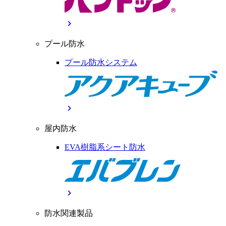
chevron_right
プール防水
プール防水システム
chevron_right
屋内防水
EVA樹脂系シート防水
chevron_right
防水関連製品