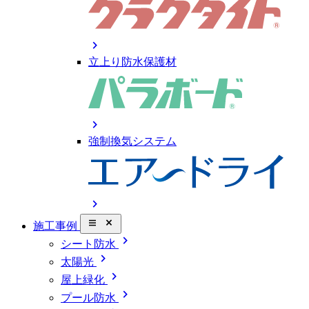
chevron_right
立上り防水保護材
chevron_right
強制換気システム
chevron_right
close_small
施工事例
chevron_right
シート防水
chevron_right
太陽光
chevron_right
屋上緑化
chevron_right
プール防水