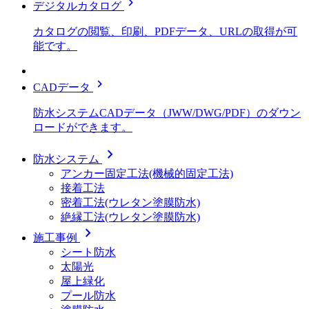
chevron_right
デジタルカタログ
カタログの閲覧、印刷、PDFデータ、URLの取得が可
能です。
chevron_right
CADデータ
防水システムCADデータ（JWW/DWG/PDF）のダウン
ロードができます。
chevron_right
防水システム
アンカー固定工法(機械的固定工法)
接着工法
密着工法(ウレタン塗膜防水)
絶縁工法(ウレタン塗膜防水)
chevron_right
施工事例
シート防水
太陽光
屋上緑化
プール防水