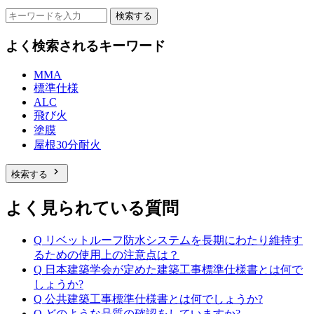
検索する
よく検索されるキーワード
MMA
標準仕様
ALC
飛び火
塗膜
屋根30分耐火
chevron_right
検索する
よく見られている質問
Q
リベットルーフ防水システムを長期にわたり維持す
るための使用上の注意点は？
Q
日本建築学会が定めた建築工事標準仕様書とは何で
しょうか?
Q
公共建築工事標準仕様書とは何でしょうか?
Q
どのような品質の確認をしていますか?