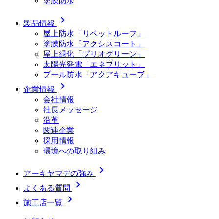
塗膜防水
chevron_right
製品情報
屋上防水「リベットルーフ」
塗膜防水「アクシスコート」
屋上緑化「プリオグリーン」
太陽光発電「エネブリット」
プール防水「アクアキューブ」
chevron_right
企業情報
会社情報
社長メッセージ
沿革
関連企業
採用情報
環境への取り組み
chevron_right
アーキヤマデの強み
chevron_right
よくある質問
chevron_right
施工店一覧