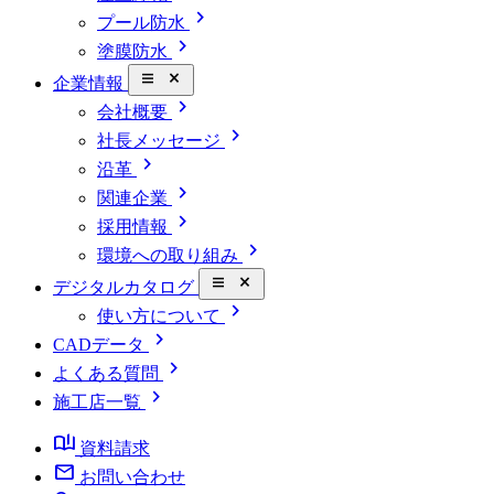
chevron_right
プール防水
chevron_right
塗膜防水
close_small
企業情報
chevron_right
会社概要
chevron_right
社長メッセージ
chevron_right
沿革
chevron_right
関連企業
chevron_right
採用情報
chevron_right
環境への取り組み
close_small
デジタルカタログ
chevron_right
使い方について
chevron_right
CADデータ
chevron_right
よくある質問
chevron_right
施工店一覧
book_ribbon
資料請求
mail
お問い合わせ