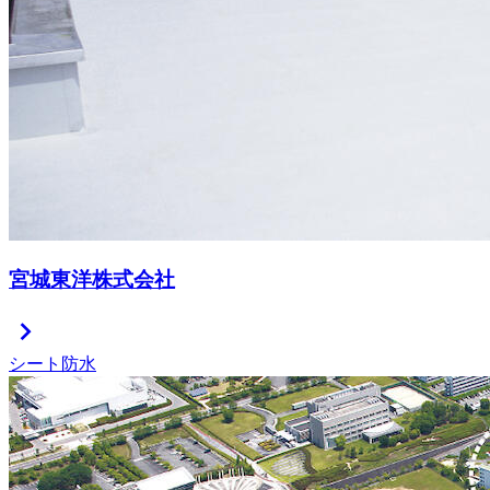
宮城東洋株式会社
chevron_right
シート防水