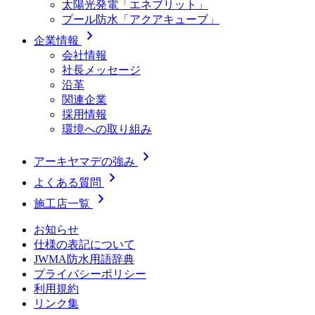
太陽光発電「エネブリット」
プール防水「アクアキューブ」
chevron_right
企業情報
会社情報
社長メッセージ
沿革
関連企業
採用情報
環境への取り組み
chevron_right
アーキヤマデの強み
chevron_right
よくある質問
chevron_right
施工店一覧
お知らせ
仕様の表記について
JWMA防水用語辞典
プライバシーポリシー
利用規約
リンク集