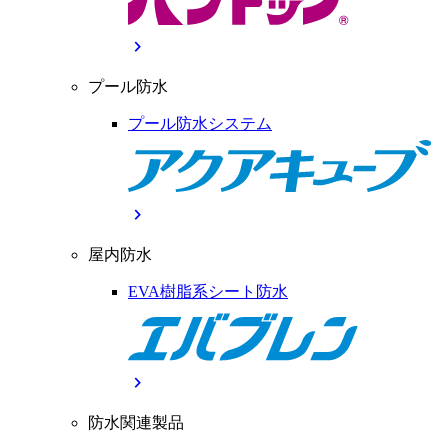
chevron_right
プール防水
プール防水システム
chevron_right
屋内防水
EVA樹脂系シート防水
chevron_right
防水関連製品