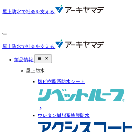
屋上防水で社会を支える
屋上防水で社会を支える
close_small
製品情報
屋上防水
塩ビ樹脂系防水シート
chevron_right
ウレタン樹脂系塗膜防水