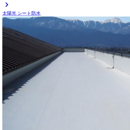
chevron_right
太陽光
シート防水