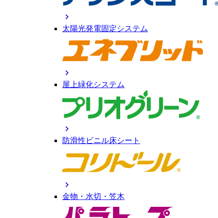
chevron_right
太陽光発電固定システム
chevron_right
屋上緑化システム
chevron_right
防滑性ビニル床シート
chevron_right
金物・水切・笠木