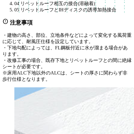
04
リベットルーフ相互の接合(溶融着)
05
リベットルーフとIHディスクの誘導加熱接合
error
注意事項
・建物の高さ、部位、立地条件などによって変化する風荷重
に応じて、耐風圧仕様を設定しています。
・下地勾配によっては、FL鋼板付近に水が溜まる場合があ
ります。
・改修工事の場合、既存下地とリベットルーフとの間に絶縁
シートが必要です。
※床用ALC下地以外のALCは、シートの厚さに関わらず非
歩行仕様となります。