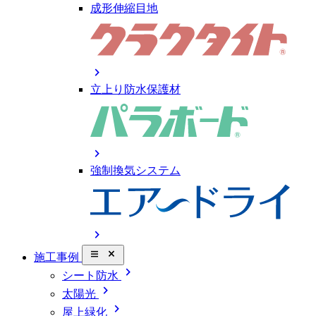
成形伸縮目地
chevron_right
立上り防水保護材
chevron_right
強制換気システム
chevron_right
close_small
施工事例
chevron_right
シート防水
chevron_right
太陽光
chevron_right
屋上緑化