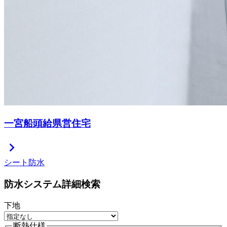
一宮船頭給県営住宅
chevron_right
シート防水
防水システム詳細検索
下地
断熱仕様