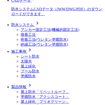
CADデータ
防水システムCADデータ（JWW/DWG/PDF）のダウン
ロードができます。
chevron_right
防水システム
アンカー固定工法(機械的固定工法)
接着工法
密着工法(ウレタン塗膜防水)
絶縁工法(ウレタン塗膜防水)
chevron_right
施工事例
シート防水
太陽光
屋上緑化
プール防水
塗膜防水
chevron_right
製品情報
屋上防水「リベットルーフ」
塗膜防水「アクシスコート」
屋上緑化「プリオグリーン」