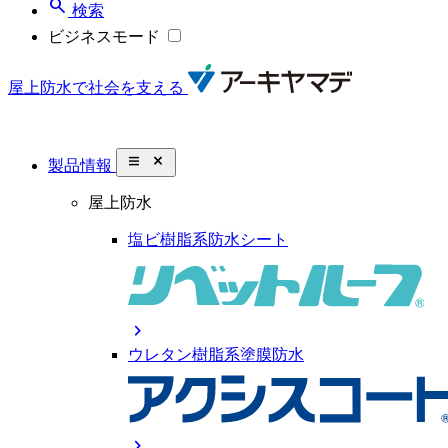
search
検索
ビジネスモード
屋上防水で社会を支える
close_small
製品情報
屋上防水
塩ビ樹脂系防水シート
chevron_right
ウレタン樹脂系塗膜防水
chevron_right