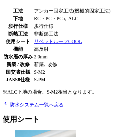
工法
アンカー固定工法(機械的固定工法)
下地
RC・PC・PCa, ALC
歩行仕様
歩行仕様
断熱工法
非断熱工法
使用シート
リベットルーフCOOL
機能
高反射
防水層の厚み
2.0mm
新築 / 改修
新築, 改修
国交省仕様
S-M2
JASS8仕様
S-PM
※ALC下地の場合、S-M2相当となります。
chevron_left
防水システム一覧へ戻る
使用シート