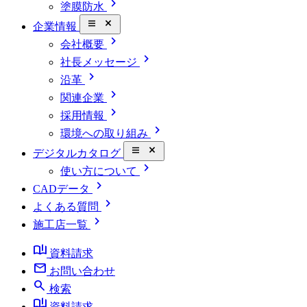
chevron_right
塗膜防水
close_small
企業情報
chevron_right
会社概要
chevron_right
社長メッセージ
chevron_right
沿革
chevron_right
関連企業
chevron_right
採用情報
chevron_right
環境への取り組み
close_small
デジタルカタログ
chevron_right
使い方について
chevron_right
CADデータ
chevron_right
よくある質問
chevron_right
施工店一覧
book_ribbon
資料請求
mail
お問い合わせ
search
検索
book_ribbon
資料請求