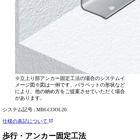
※立上り部アンカー固定工法の場合のシステムイ
メージ図※図は一例です。パラペットの形状など
により、他の納め方をご提案させていただく場合
があります。
システム記号 :
MIH-COOL20
open_in_new
仕様の表記について
歩行・アンカー固定工法