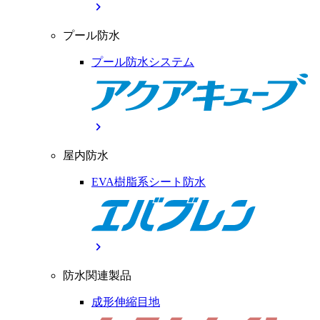
chevron_right
プール防水
プール防水システム
chevron_right
屋内防水
EVA樹脂系シート防水
chevron_right
防水関連製品
成形伸縮目地