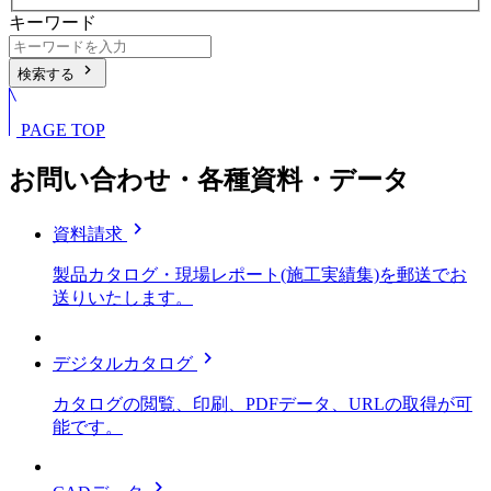
キーワード
chevron_right
検索する
PAGE TOP
お問い合わせ・各種資料・データ
chevron_right
資料請求
製品カタログ・現場レポート(施工実績集)を郵送でお
送りいたします。
chevron_right
デジタルカタログ
カタログの閲覧、印刷、PDFデータ、URLの取得が可
能です。
chevron_right