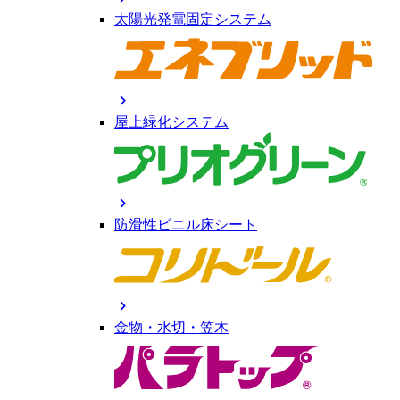
太陽光発電固定システム
chevron_right
屋上緑化システム
chevron_right
防滑性ビニル床シート
chevron_right
金物・水切・笠木