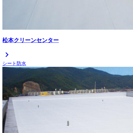
松本クリーンセンター
chevron_right
シート防水