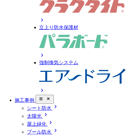
chevron_right
立上り防水保護材
chevron_right
強制換気システム
chevron_right
close_small
施工事例
chevron_right
シート防水
chevron_right
太陽光
chevron_right
屋上緑化
chevron_right
プール防水