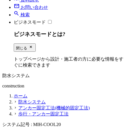
mail
お問い合わせ
search
検索
ビジネスモード
ビジネスモードとは?
close_small
閉じる
トップページから設計・施工者の方に必要な情報をす
ぐに検索できます
防水システム
construction
ホーム
防水システム
chevron_right
アンカー固定工法(機械的固定工法)
chevron_right
歩行・アンカー固定工法
chevron_right
システム記号 :
MIH-COOL20