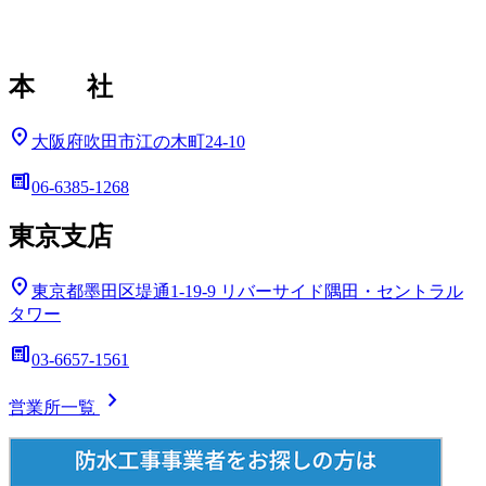
本 社
location_on
大阪府吹田市江の木町24-10
deskphone
06-6385-1268
東京支店
location_on
東京都墨田区堤通1-19-9
リバーサイド隅田・セントラル
タワー
deskphone
03-6657-1561
chevron_right
営業所一覧