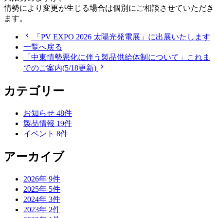
情勢により変更が生じる場合は個別にご相談させていただき
ます。
chevron_left
「PV EXPO 2026 太陽光発電展」に出展いたします
一覧へ戻る
「中東情勢悪化に伴う製品供給体制について」これま
chevron_right
でのご案内(5/18更新)
カテゴリー
お知らせ
48
件
製品情報
19
件
イベント
8
件
アーカイブ
2026年
9
件
2025年
5
件
2024年
3
件
2023年
2
件