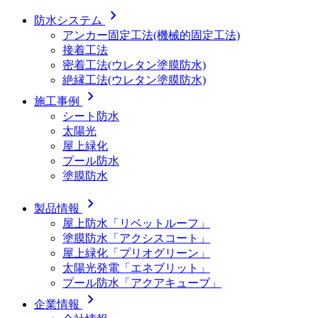
chevron_right
防水システム
アンカー固定工法(機械的固定工法)
接着工法
密着工法(ウレタン塗膜防水)
絶縁工法(ウレタン塗膜防水)
chevron_right
施工事例
シート防水
太陽光
屋上緑化
プール防水
塗膜防水
chevron_right
製品情報
屋上防水「リベットルーフ」
塗膜防水「アクシスコート」
屋上緑化「プリオグリーン」
太陽光発電「エネブリット」
プール防水「アクアキューブ」
chevron_right
企業情報