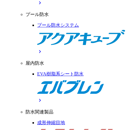
chevron_right
プール防水
プール防水システム
chevron_right
屋内防水
EVA樹脂系シート防水
chevron_right
防水関連製品
成形伸縮目地