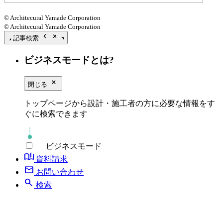
© Architecural Yamade Corporation
© Architecural Yamade Corporation
chevron_left
close_small
記事検索
ビジネスモードとは?
close_small
閉じる
トップページから設計・施工者の方に必要な情報をす
ぐに検索できます
ビジネスモード
book_ribbon
資料請求
mail
お問い合わせ
search
検索