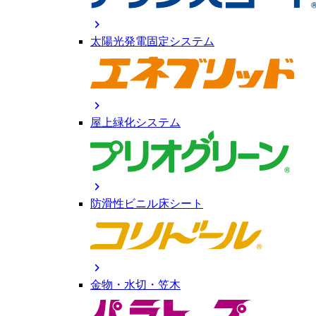
chevron_right
太陽光発電固定システム
chevron_right
屋上緑化システム
chevron_right
防滑性ビニル床シート
chevron_right
金物・水切・笠木