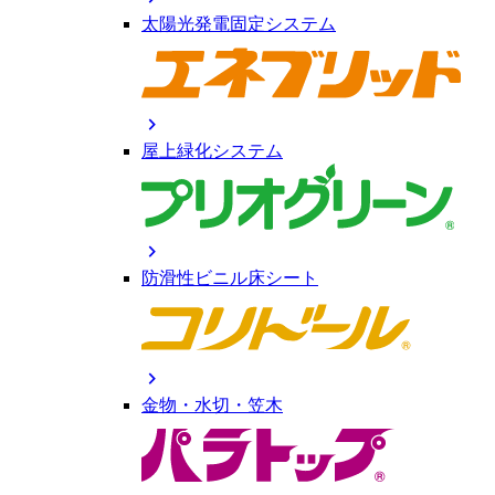
太陽光発電固定システム
chevron_right
屋上緑化システム
chevron_right
防滑性ビニル床シート
chevron_right
金物・水切・笠木