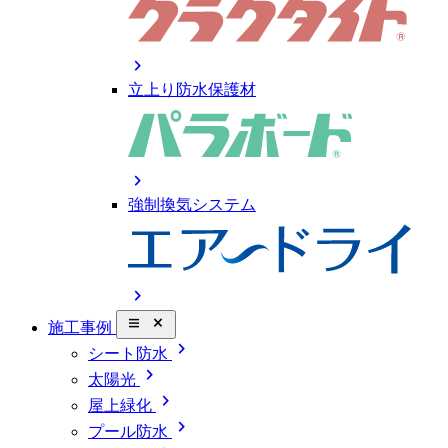
chevron_right
立上り防水保護材
chevron_right
強制換気システム
chevron_right
close_small
施工事例
chevron_right
シート防水
chevron_right
太陽光
chevron_right
屋上緑化
chevron_right
プール防水