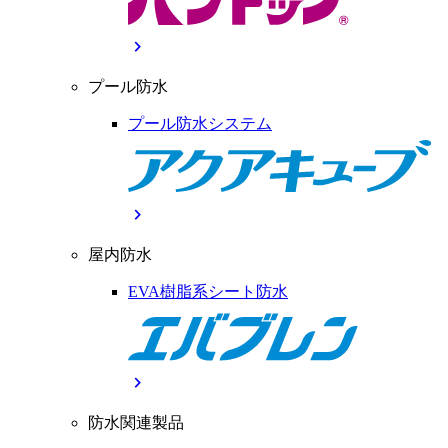
chevron_right
プール防水
プール防水システム
chevron_right
屋内防水
EVA樹脂系シート防水
chevron_right
防水関連製品