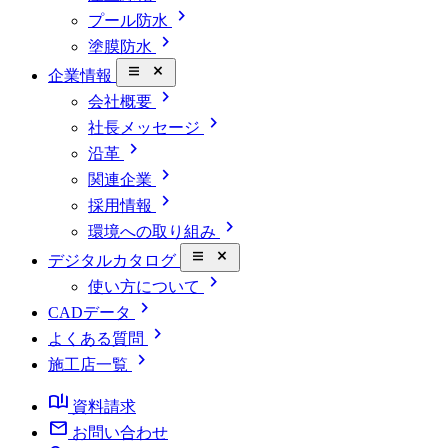
chevron_right
プール防水
chevron_right
塗膜防水
close_small
企業情報
chevron_right
会社概要
chevron_right
社長メッセージ
chevron_right
沿革
chevron_right
関連企業
chevron_right
採用情報
chevron_right
環境への取り組み
close_small
デジタルカタログ
chevron_right
使い方について
chevron_right
CADデータ
chevron_right
よくある質問
chevron_right
施工店一覧
book_ribbon
資料請求
mail
お問い合わせ