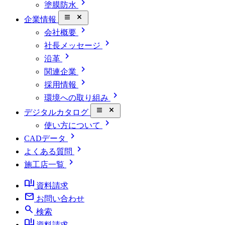
chevron_right
塗膜防水
close_small
企業情報
chevron_right
会社概要
chevron_right
社長メッセージ
chevron_right
沿革
chevron_right
関連企業
chevron_right
採用情報
chevron_right
環境への取り組み
close_small
デジタルカタログ
chevron_right
使い方について
chevron_right
CADデータ
chevron_right
よくある質問
chevron_right
施工店一覧
book_ribbon
資料請求
mail
お問い合わせ
search
検索
book_ribbon
資料請求