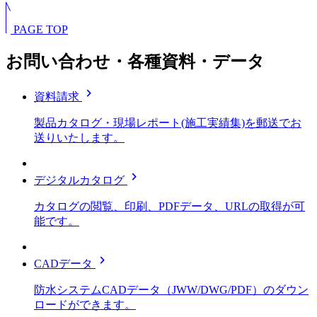
PAGE TOP
お問い合わせ・各種資料・データ
chevron_right
資料請求
製品カタログ・現場レポート(施工実績集)を郵送でお
送りいたします。
chevron_right
デジタルカタログ
カタログの閲覧、印刷、PDFデータ、URLの取得が可
能です。
chevron_right
CADデータ
防水システムCADデータ（JWW/DWG/PDF）のダウン
ロードができます。