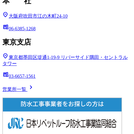
本 社
location_on
大阪府吹田市江の木町24-10
deskphone
06-6385-1268
東京支店
location_on
東京都墨田区堤通1-19-9
リバーサイド隅田・セントラル
タワー
deskphone
03-6657-1561
chevron_right
営業所一覧