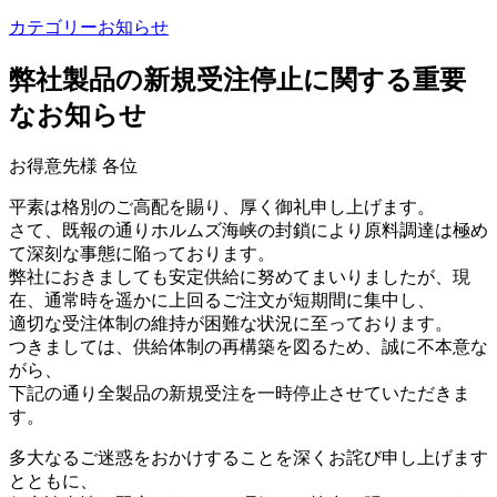
カテゴリー
お知らせ
弊社製品の新規受注停止に関する重要
なお知らせ
お得意先様 各位
平素は格別のご高配を賜り、厚く御礼申し上げます。
さて、既報の通りホルムズ海峡の封鎖により原料調達は極め
て深刻な事態に陥っております。
弊社におきましても安定供給に努めてまいりましたが、現
在、通常時を遥かに上回るご注文が短期間に集中し、
適切な受注体制の維持が困難な状況に至っております。
つきましては、供給体制の再構築を図るため、誠に不本意な
がら、
下記の通り全製品の新規受注を一時停止させていただきま
す。
多大なるご迷惑をおかけすることを深くお詫び申し上げます
とともに、