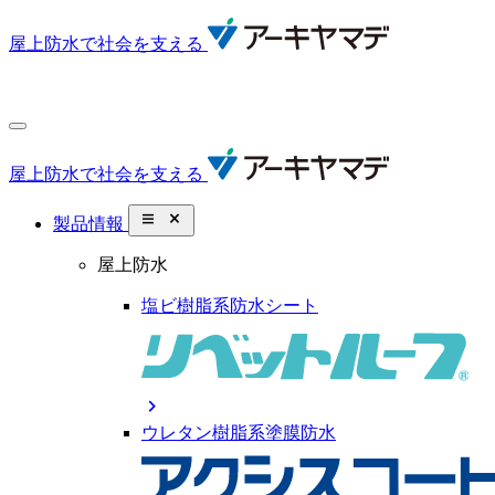
屋上防水で社会を支える
屋上防水で社会を支える
close_small
製品情報
屋上防水
塩ビ樹脂系防水シート
chevron_right
ウレタン樹脂系塗膜防水