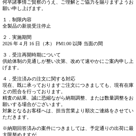
何卒諸事情ご賢察のうえ、ご理解とご協力を賜りますようお
願い申し上げます。
１．制限内容
全製品の新規受注停止
２．実施期間
2026 年 4 月 16 日（木） PM1:00 以降 当面の間
３．受注再開時期について
供給体制の見通しが整い次第、改めて速やかにご案内申し上
げます。
４．受注済みの注文に関する対応
現在、既に承っておりますご注文につきましても、現有在庫
との照合を行っております。
精査の結果、誠に恐縮ながら納期調整、または数量調整をお
願いする場合がございます。
対象となるお客様へは、担当営業より順次ご連絡をさせてい
ただきます。
※納期回答済みの案件につきましては、予定通りの出荷に最
大限努めますが、