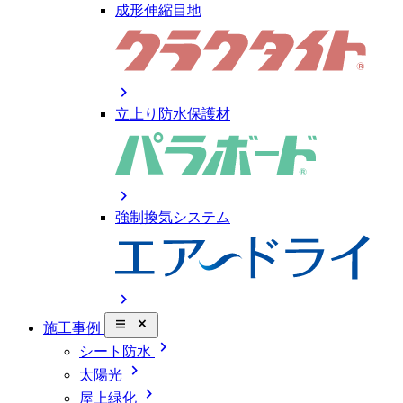
成形伸縮目地
chevron_right
立上り防水保護材
chevron_right
強制換気システム
chevron_right
close_small
施工事例
chevron_right
シート防水
chevron_right
太陽光
chevron_right
屋上緑化