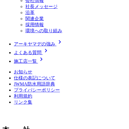
会社情報
社長メッセージ
沿革
関連企業
採用情報
環境への取り組み
chevron_right
アーキヤマデの強み
chevron_right
よくある質問
chevron_right
施工店一覧
お知らせ
仕様の表記について
JWMA防水用語辞典
プライバシーポリシー
利用規約
リンク集