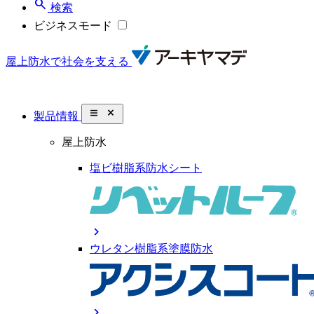
search
検索
ビジネスモード
屋上防水で社会を支える
close_small
製品情報
屋上防水
塩ビ樹脂系防水シート
chevron_right
ウレタン樹脂系塗膜防水
chevron_right