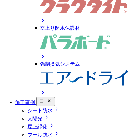
chevron_right
立上り防水保護材
chevron_right
強制換気システム
chevron_right
close_small
施工事例
chevron_right
シート防水
chevron_right
太陽光
chevron_right
屋上緑化
chevron_right
プール防水