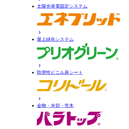
太陽光発電固定システム
chevron_right
屋上緑化システム
chevron_right
防滑性ビニル床シート
chevron_right
金物・水切・笠木