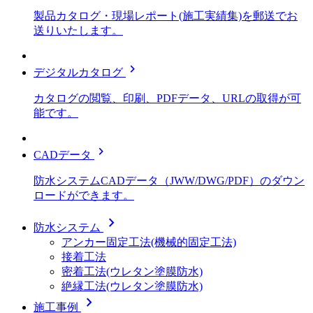
製品カタログ・現場レポート(施工実績集)を郵送でお
送りいたします。
chevron_right
デジタルカタログ
カタログの閲覧、印刷、PDFデータ、URLの取得が可
能です。
chevron_right
CADデータ
防水システムCADデータ（JWW/DWG/PDF）のダウン
ロードができます。
chevron_right
防水システム
アンカー固定工法(機械的固定工法)
接着工法
密着工法(ウレタン塗膜防水)
絶縁工法(ウレタン塗膜防水)
chevron_right
施工事例