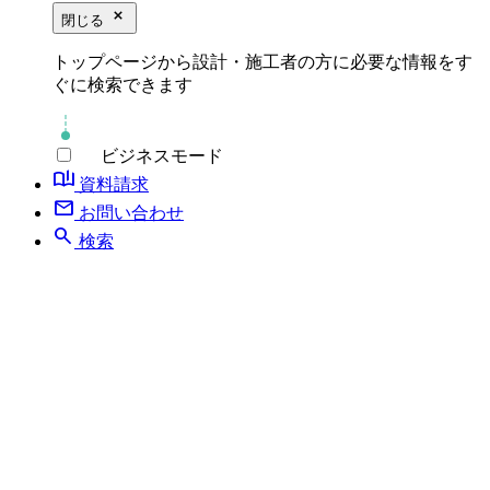
close_small
閉じる
トップページから設計・施工者の方に必要な情報をす
ぐに検索できます
ビジネスモード
book_ribbon
資料請求
mail
お問い合わせ
search
検索