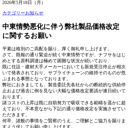
2026年5月18日（月）
カテゴリー
お知らせ
中東情勢悪化に伴う弊社製品価格改定
に関するお願い
平素は格別のご高配を賜り、厚く御礼申し上げます。
さて、既報の通り緊迫が続く中東情勢ですが、ナフサをはじ
めとする原料調達は極めて困難な状況が続いており、
既に住設・建材大手メーカーにおいても新規受注停止が相次
いで発表されており、サプライチェーンの維持そのものが危
ぶまれる事態となっております。
弊社におきましても、製造委託先各社からの断続的な供給停
止および過去に例を見ない大幅な価格改定要請が連日続いて
おります。
諸コストの上昇は既に自助努力で吸収できる範疇を遥かに超
えており、不本意ながら下記の通り価格改定を実施させてい
ただきます。
何卒、諸般の事情をご賢察のうえ、ご理解とご協力を賜りま
すよう伏してお願い申し上げます。