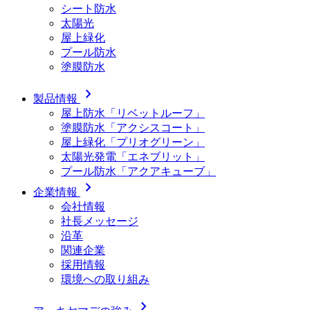
シート防水
太陽光
屋上緑化
プール防水
塗膜防水
chevron_right
製品情報
屋上防水「リベットルーフ」
塗膜防水「アクシスコート」
屋上緑化「プリオグリーン」
太陽光発電「エネブリット」
プール防水「アクアキューブ」
chevron_right
企業情報
会社情報
社長メッセージ
沿革
関連企業
採用情報
環境への取り組み
chevron_right