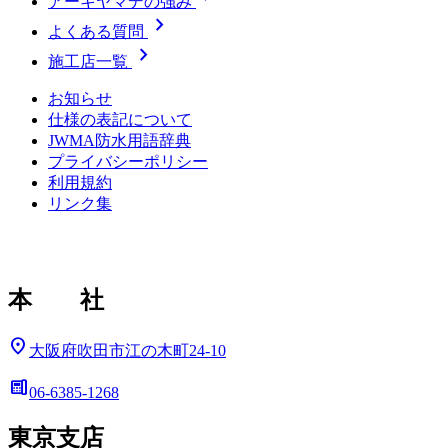
アーキヤマデの強み
chevron_right
よくある質問
chevron_right
施工店一覧
お知らせ
仕様の表記について
JWMA防水用語辞典
プライバシーポリシー
利用規約
リンク集
本 社
location_on
大阪府吹田市江の木町24-10
deskphone
06-6385-1268
東京支店