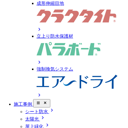
成形伸縮目地
chevron_right
立上り防水保護材
chevron_right
強制換気システム
chevron_right
close_small
施工事例
chevron_right
シート防水
chevron_right
太陽光
chevron_right
屋上緑化