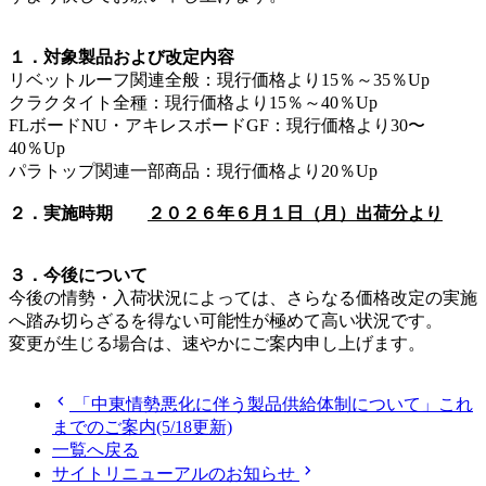
１．対象製品および改定内容
リベットルーフ関連全般：現行価格より15％～35％Up
クラクタイト全種：現行価格より15％～40％Up
FLボードNU・アキレスボードGF：現行価格より30〜
40％Up
パラトップ関連一部商品：現行価格より20％Up
２．実施時期
２０２６年６月１日（月）出荷分より
３．今後について
今後の情勢・入荷状況によっては、さらなる価格改定の実施
へ踏み切らざるを得ない可能性が極めて高い状況です。
変更が生じる場合は、速やかにご案内申し上げます。
chevron_left
「中東情勢悪化に伴う製品供給体制について」これ
までのご案内(5/18更新)
一覧へ戻る
chevron_right
サイトリニューアルのお知らせ