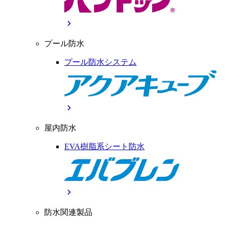
chevron_right
プール防水
プール防水システム
chevron_right
屋内防水
EVA樹脂系シート防水
chevron_right
防水関連製品