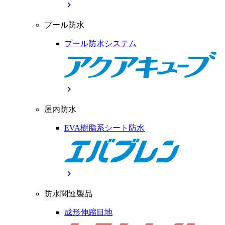
chevron_right
プール防水
プール防水システム
chevron_right
屋内防水
EVA樹脂系シート防水
chevron_right
防水関連製品
成形伸縮目地