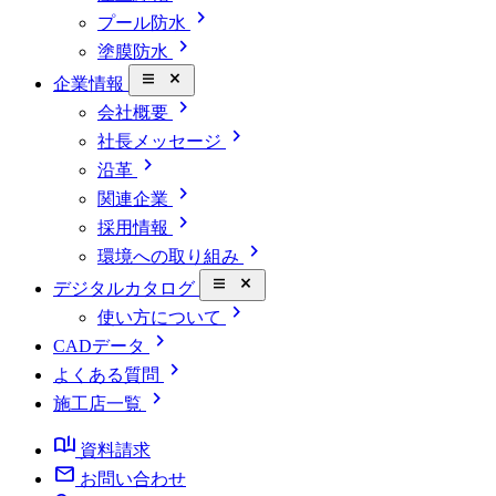
chevron_right
プール防水
chevron_right
塗膜防水
close_small
企業情報
chevron_right
会社概要
chevron_right
社長メッセージ
chevron_right
沿革
chevron_right
関連企業
chevron_right
採用情報
chevron_right
環境への取り組み
close_small
デジタルカタログ
chevron_right
使い方について
chevron_right
CADデータ
chevron_right
よくある質問
chevron_right
施工店一覧
book_ribbon
資料請求
mail
お問い合わせ