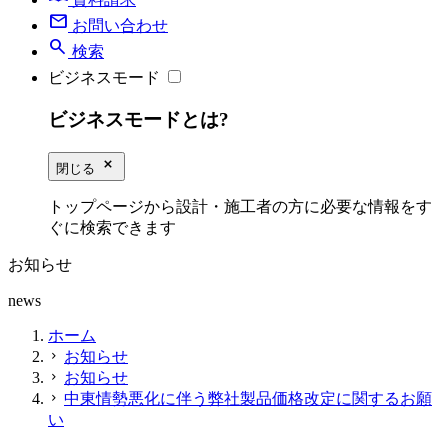
mail
お問い合わせ
search
検索
ビジネスモード
ビジネスモードとは?
close_small
閉じる
トップページから設計・施工者の方に必要な情報をす
ぐに検索できます
お知らせ
news
ホーム
お知らせ
chevron_right
お知らせ
chevron_right
中東情勢悪化に伴う弊社製品価格改定に関するお願
chevron_right
い