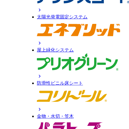
chevron_right
太陽光発電固定システム
chevron_right
屋上緑化システム
chevron_right
防滑性ビニル床シート
chevron_right
金物・水切・笠木