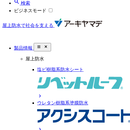
search
検索
ビジネスモード
屋上防水で社会を支える
close_small
製品情報
屋上防水
塩ビ樹脂系防水シート
chevron_right
ウレタン樹脂系塗膜防水
chevron_right