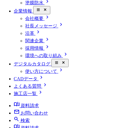
chevron_right
塗膜防水
close_small
企業情報
chevron_right
会社概要
chevron_right
社長メッセージ
chevron_right
沿革
chevron_right
関連企業
chevron_right
採用情報
chevron_right
環境への取り組み
close_small
デジタルカタログ
chevron_right
使い方について
chevron_right
CADデータ
chevron_right
よくある質問
chevron_right
施工店一覧
book_ribbon
資料請求
mail
お問い合わせ
search
検索
book_ribbon
資料請求