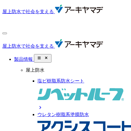
屋上防水で社会を支える
屋上防水で社会を支える
close_small
製品情報
屋上防水
塩ビ樹脂系防水シート
chevron_right
ウレタン樹脂系塗膜防水