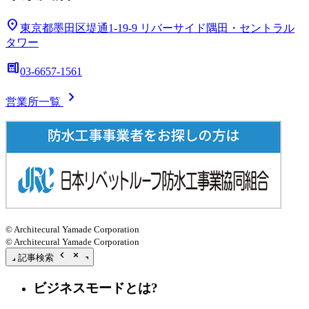
location_on
東京都墨田区堤通1-19-9
リバーサイド隅田・セントラル
タワー
deskphone
03-6657-1561
chevron_right
営業所一覧
© Architecural Yamade Corporation
© Architecural Yamade Corporation
chevron_left
close_small
記事検索
ビジネスモードとは?