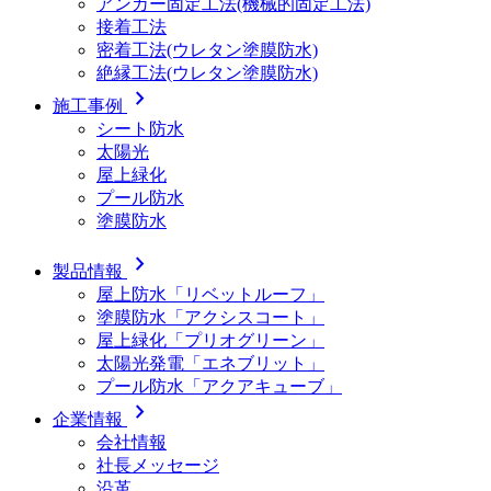
アンカー固定工法(機械的固定工法)
接着工法
密着工法(ウレタン塗膜防水)
絶縁工法(ウレタン塗膜防水)
chevron_right
施工事例
シート防水
太陽光
屋上緑化
プール防水
塗膜防水
chevron_right
製品情報
屋上防水「リベットルーフ」
塗膜防水「アクシスコート」
屋上緑化「プリオグリーン」
太陽光発電「エネブリット」
プール防水「アクアキューブ」
chevron_right
企業情報
会社情報
社長メッセージ
沿革