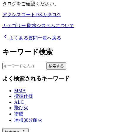
タログをご確認ください。
アクシスコートDXカタログ
カテゴリー
防水システムについて
chevron_left
よくある質問一覧へ戻る
キーワード検索
検索する
よく検索されるキーワード
MMA
標準仕様
ALC
飛び火
塗膜
屋根30分耐火
chevron_right