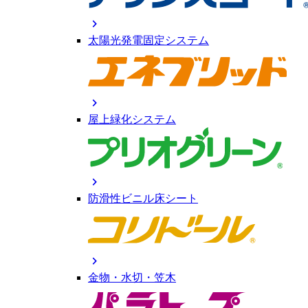
chevron_right
太陽光発電固定システム
chevron_right
屋上緑化システム
chevron_right
防滑性ビニル床シート
chevron_right
金物・水切・笠木