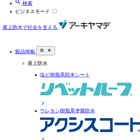
search
検索
ビジネスモード
屋上防水で社会を支える
close_small
製品情報
屋上防水
塩ビ樹脂系防水シート
chevron_right
ウレタン樹脂系塗膜防水
chevron_right