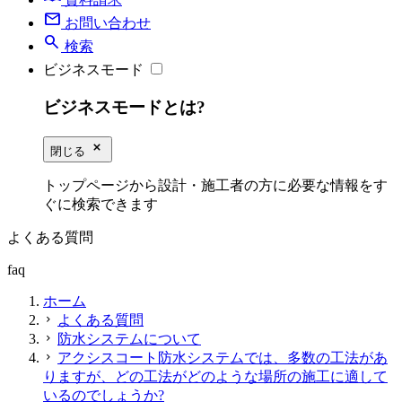
mail
お問い合わせ
search
検索
ビジネスモード
ビジネスモードとは?
close_small
閉じる
トップページから設計・施工者の方に必要な情報をす
ぐに検索できます
よくある質問
faq
ホーム
よくある質問
chevron_right
防水システムについて
chevron_right
アクシスコート防水システムでは、多数の工法があ
chevron_right
りますが、どの工法がどのような場所の施工に適して
いるのでしょうか?