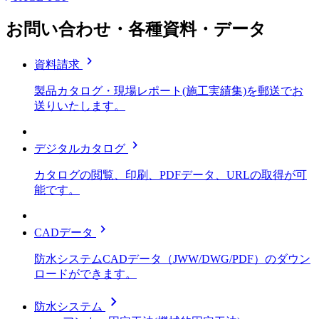
お問い合わせ・各種資料・データ
chevron_right
資料請求
製品カタログ・現場レポート(施工実績集)を郵送でお
送りいたします。
chevron_right
デジタルカタログ
カタログの閲覧、印刷、PDFデータ、URLの取得が可
能です。
chevron_right
CADデータ
防水システムCADデータ（JWW/DWG/PDF）のダウン
ロードができます。
chevron_right
防水システム