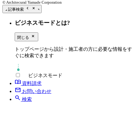
© Architecural Yamade Corporation
chevron_left
close_small
記事検索
ビジネスモードとは?
close_small
閉じる
トップページから設計・施工者の方に必要な情報をす
ぐに検索できます
ビジネスモード
book_ribbon
資料請求
mail
お問い合わせ
search
検索