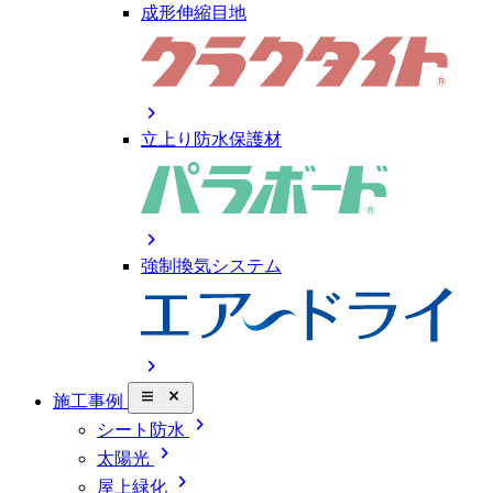
成形伸縮目地
chevron_right
立上り防水保護材
chevron_right
強制換気システム
chevron_right
close_small
施工事例
chevron_right
シート防水
chevron_right
太陽光
chevron_right
屋上緑化