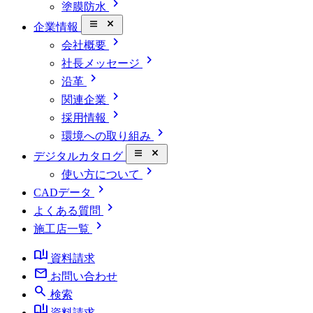
chevron_right
塗膜防水
close_small
企業情報
chevron_right
会社概要
chevron_right
社長メッセージ
chevron_right
沿革
chevron_right
関連企業
chevron_right
採用情報
chevron_right
環境への取り組み
close_small
デジタルカタログ
chevron_right
使い方について
chevron_right
CADデータ
chevron_right
よくある質問
chevron_right
施工店一覧
book_ribbon
資料請求
mail
お問い合わせ
search
検索
book_ribbon
資料請求