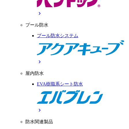
chevron_right
プール防水
プール防水システム
chevron_right
屋内防水
EVA樹脂系シート防水
chevron_right
防水関連製品