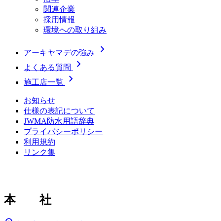
関連企業
採用情報
環境への取り組み
chevron_right
アーキヤマデの強み
chevron_right
よくある質問
chevron_right
施工店一覧
お知らせ
仕様の表記について
JWMA防水用語辞典
プライバシーポリシー
利用規約
リンク集
本 社