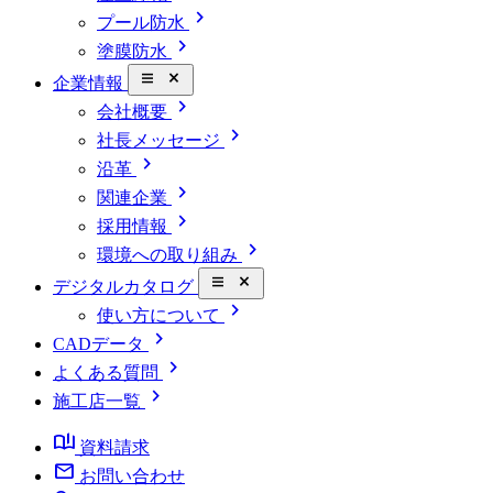
chevron_right
プール防水
chevron_right
塗膜防水
close_small
企業情報
chevron_right
会社概要
chevron_right
社長メッセージ
chevron_right
沿革
chevron_right
関連企業
chevron_right
採用情報
chevron_right
環境への取り組み
close_small
デジタルカタログ
chevron_right
使い方について
chevron_right
CADデータ
chevron_right
よくある質問
chevron_right
施工店一覧
book_ribbon
資料請求
mail
お問い合わせ