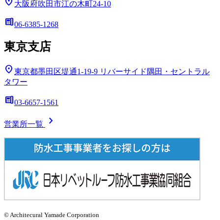
location_on
大阪府吹田市江の木町24-10
deskphone
06-6385-1268
東京支店
location_on
東京都墨田区堤通1-19-9
リバーサイド隅田・セントラル
タワー
deskphone
03-6657-1561
chevron_right
営業所一覧
© Architecural Yamade Corporation