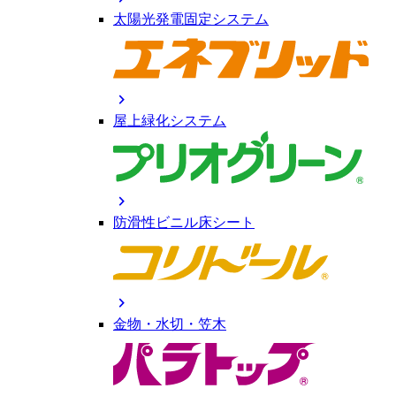
太陽光発電固定システム
chevron_right
屋上緑化システム
chevron_right
防滑性ビニル床シート
chevron_right
金物・水切・笠木