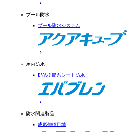
chevron_right
プール防水
プール防水システム
chevron_right
屋内防水
EVA樹脂系シート防水
chevron_right
防水関連製品
成形伸縮目地