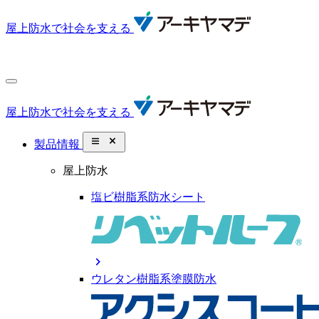
屋上防水で社会を支える
屋上防水で社会を支える
close_small
製品情報
屋上防水
塩ビ樹脂系防水シート
chevron_right
ウレタン樹脂系塗膜防水