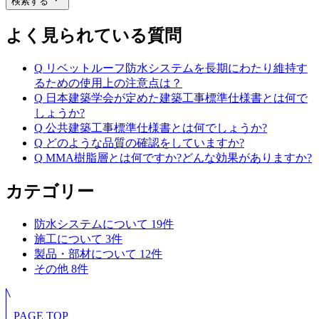
検索する
よく見られている質問
Q
リベットルーフ防水システムを長期にわたり維持す
るための使用上の注意点は？
Q
日本建築学会が定めた建築工事標準仕様書とは何で
しょうか?
Q
公共建築工事標準仕様書とは何でしょうか?
Q
どのような品質の確認をしていますか?
Q
MMA樹脂層とは何ですか?どんな効果がありますか?
カテゴリー
防水システムについて
19
件
施工について
3
件
製品・部材について
12
件
その他
8
件
PAGE TOP