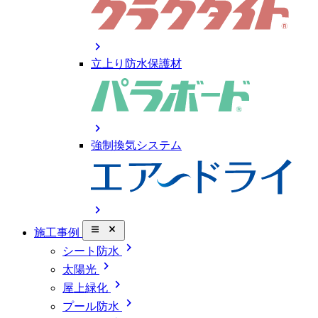
chevron_right
立上り防水保護材
chevron_right
強制換気システム
chevron_right
close_small
施工事例
chevron_right
シート防水
chevron_right
太陽光
chevron_right
屋上緑化
chevron_right
プール防水