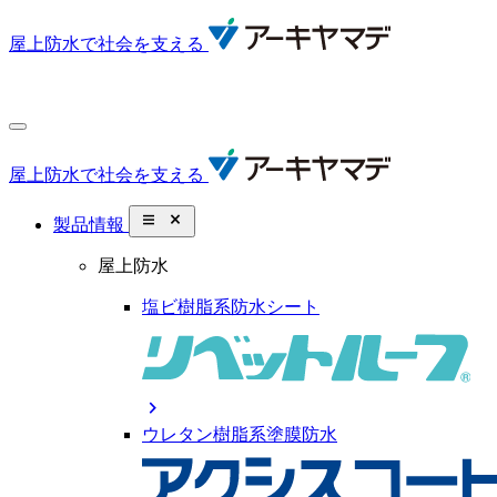
屋上防水で社会を支える
屋上防水で社会を支える
close_small
製品情報
屋上防水
塩ビ樹脂系防水シート
chevron_right
ウレタン樹脂系塗膜防水