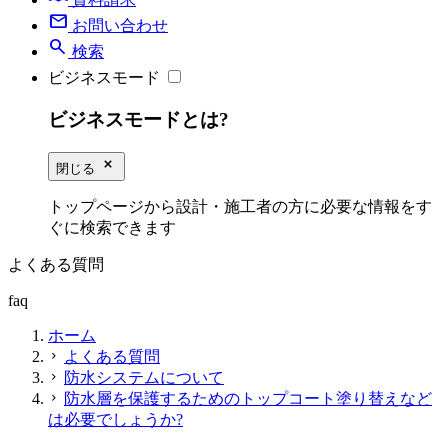
mail
お問い合わせ
search
検索
ビジネスモード
ビジネスモードとは?
close_small
閉じる
トップページから設計・施工者の方に必要な情報をす
ぐに検索できます
よくある質問
faq
ホーム
よくある質問
chevron_right
防水システムについて
chevron_right
防水層を保護するためのトップコート塗り替えなど
chevron_right
は必要でしょうか?