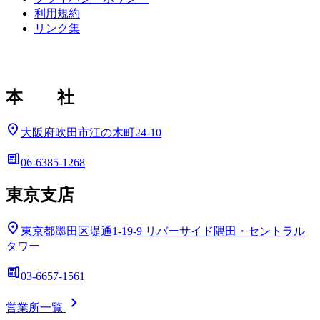
利用規約
リンク集
本 社
location_on
大阪府吹田市江の木町24-10
deskphone
06-6385-1268
東京支店
location_on
東京都墨田区堤通1-19-9
リバーサイド隅田・セントラル
タワー
deskphone
03-6657-1561
chevron_right
営業所一覧