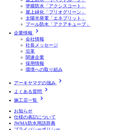
塗膜防水「アクシスコート」
屋上緑化「プリオグリーン」
太陽光発電「エネブリット」
プール防水「アクアキューブ」
chevron_right
企業情報
会社情報
社長メッセージ
沿革
関連企業
採用情報
環境への取り組み
chevron_right
アーキヤマデの強み
chevron_right
よくある質問
chevron_right
施工店一覧
お知らせ
仕様の表記について
JWMA防水用語辞典
プライバシーポリシー