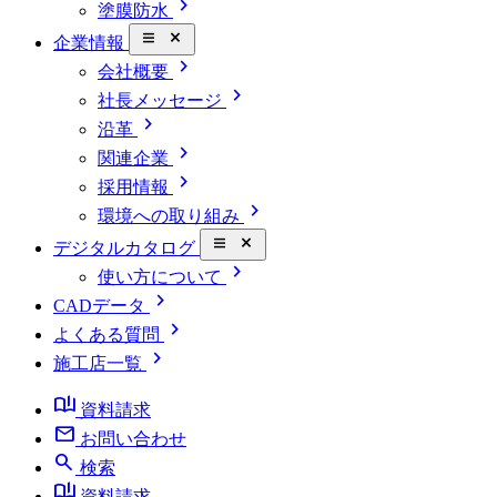
chevron_right
塗膜防水
close_small
企業情報
chevron_right
会社概要
chevron_right
社長メッセージ
chevron_right
沿革
chevron_right
関連企業
chevron_right
採用情報
chevron_right
環境への取り組み
close_small
デジタルカタログ
chevron_right
使い方について
chevron_right
CADデータ
chevron_right
よくある質問
chevron_right
施工店一覧
book_ribbon
資料請求
mail
お問い合わせ
search
検索
book_ribbon
資料請求