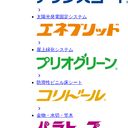
chevron_right
太陽光発電固定システム
chevron_right
屋上緑化システム
chevron_right
防滑性ビニル床シート
chevron_right
金物・水切・笠木