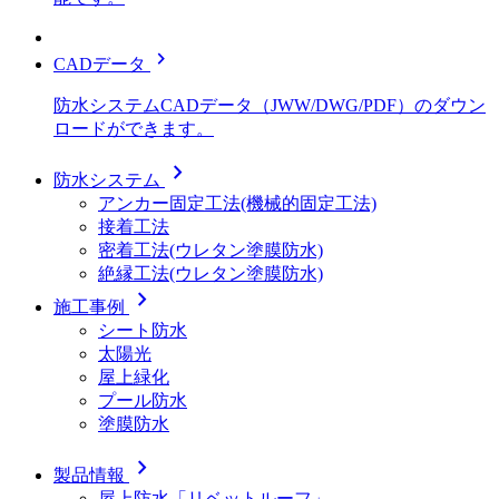
chevron_right
CADデータ
防水システムCADデータ（JWW/DWG/PDF）のダウン
ロードができます。
chevron_right
防水システム
アンカー固定工法(機械的固定工法)
接着工法
密着工法(ウレタン塗膜防水)
絶縁工法(ウレタン塗膜防水)
chevron_right
施工事例
シート防水
太陽光
屋上緑化
プール防水
塗膜防水
chevron_right
製品情報
屋上防水「リベットルーフ」