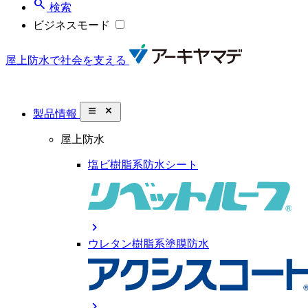
search
検索
ビジネスモード
屋上防水で社会を支える
close_small
製品情報
屋上防水
塩ビ樹脂系防水シート
chevron_right
ウレタン樹脂系塗膜防水
chevron_right