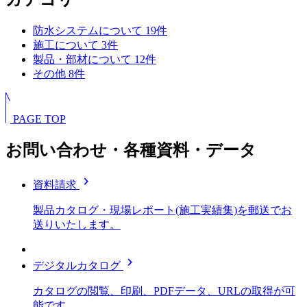
防水システムについて
19
件
施工について
3
件
製品・部材について
12
件
その他
8
件
PAGE TOP
お問い合わせ・各種資料・データ
chevron_right
資料請求
製品カタログ・現場レポート(施工実績集)を郵送でお
送りいたします。
chevron_right
デジタルカタログ
カタログの閲覧、印刷、PDFデータ、URLの取得が可
能です。