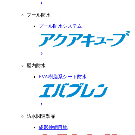
chevron_right
プール防水
プール防水システム
chevron_right
屋内防水
EVA樹脂系シート防水
chevron_right
防水関連製品
成形伸縮目地