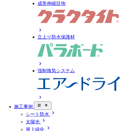
成形伸縮目地
chevron_right
立上り防水保護材
chevron_right
強制換気システム
chevron_right
close_small
施工事例
chevron_right
シート防水
chevron_right
太陽光
chevron_right
屋上緑化