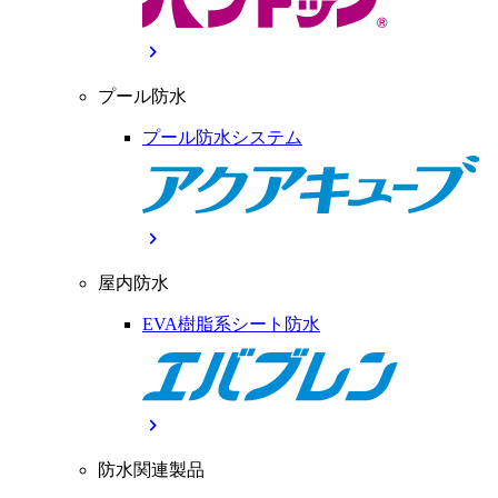
chevron_right
プール防水
プール防水システム
chevron_right
屋内防水
EVA樹脂系シート防水
chevron_right
防水関連製品