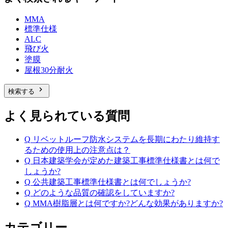
MMA
標準仕様
ALC
飛び火
塗膜
屋根30分耐火
chevron_right
検索する
よく見られている質問
Q
リベットルーフ防水システムを長期にわたり維持す
るための使用上の注意点は？
Q
日本建築学会が定めた建築工事標準仕様書とは何で
しょうか?
Q
公共建築工事標準仕様書とは何でしょうか?
Q
どのような品質の確認をしていますか?
Q
MMA樹脂層とは何ですか?どんな効果がありますか?
カテゴリー