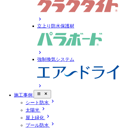
chevron_right
立上り防水保護材
chevron_right
強制換気システム
chevron_right
close_small
施工事例
chevron_right
シート防水
chevron_right
太陽光
chevron_right
屋上緑化
chevron_right
プール防水