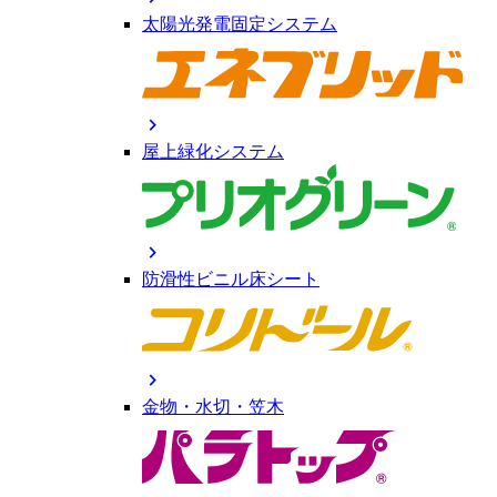
太陽光発電固定システム
chevron_right
屋上緑化システム
chevron_right
防滑性ビニル床シート
chevron_right
金物・水切・笠木