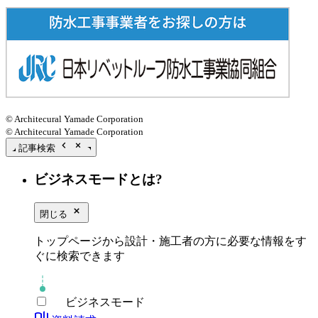
© Architecural Yamade Corporation
© Architecural Yamade Corporation
chevron_left
close_small
記事検索
ビジネスモードとは?
close_small
閉じる
トップページから設計・施工者の方に必要な情報をす
ぐに検索できます
ビジネスモード
book_ribbon