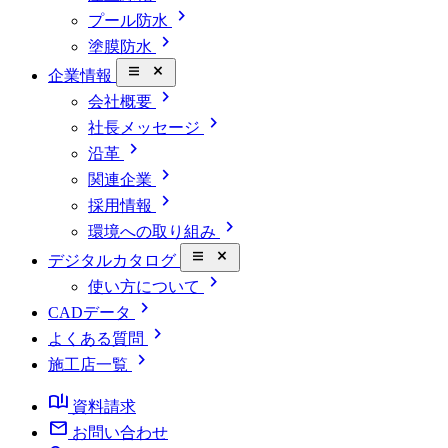
chevron_right
プール防水
chevron_right
塗膜防水
close_small
企業情報
chevron_right
会社概要
chevron_right
社長メッセージ
chevron_right
沿革
chevron_right
関連企業
chevron_right
採用情報
chevron_right
環境への取り組み
close_small
デジタルカタログ
chevron_right
使い方について
chevron_right
CADデータ
chevron_right
よくある質問
chevron_right
施工店一覧
book_ribbon
資料請求
mail
お問い合わせ