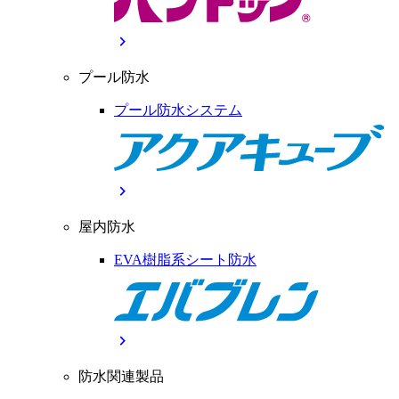
chevron_right
プール防水
プール防水システム
chevron_right
屋内防水
EVA樹脂系シート防水
chevron_right
防水関連製品