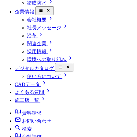
chevron_right
塗膜防水
close_small
企業情報
chevron_right
会社概要
chevron_right
社長メッセージ
chevron_right
沿革
chevron_right
関連企業
chevron_right
採用情報
chevron_right
環境への取り組み
close_small
デジタルカタログ
chevron_right
使い方について
chevron_right
CADデータ
chevron_right
よくある質問
chevron_right
施工店一覧
book_ribbon
資料請求
mail
お問い合わせ
search
検索
book_ribbon
資料請求