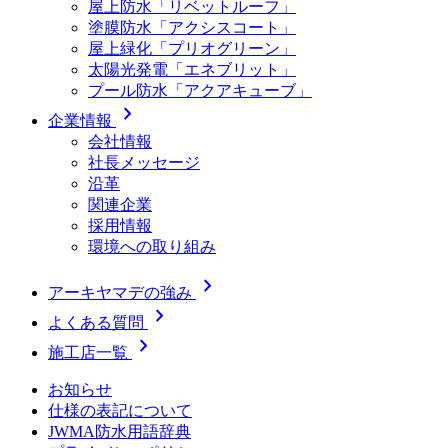
屋上防水「リベットルーフ」
塗膜防水「アクシスコート」
屋上緑化「プリオグリーン」
太陽光発電「エネブリット」
プール防水「アクアキューブ」
chevron_right
企業情報
会社情報
社長メッセージ
沿革
関連企業
採用情報
環境への取り組み
chevron_right
アーキヤマデの強み
chevron_right
よくある質問
chevron_right
施工店一覧
お知らせ
仕様の表記について
JWMA防水用語辞典