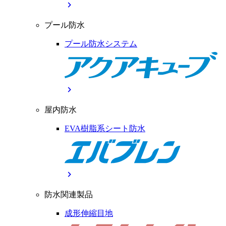
chevron_right
プール防水
プール防水システム
chevron_right
屋内防水
EVA樹脂系シート防水
chevron_right
防水関連製品
成形伸縮目地