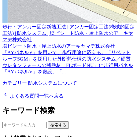
歩行・アンカー固定断熱工法 | アンカー固定工法(機械的固定
工法) | 防水システム | 塩ビシート防水・屋上防水のアーキヤ
マデ株式会社
塩ビシート防水・屋上防水のアーキヤマデ株式会社
「AYパネルV」を用いて、歩行用途に応える。「リベット
ルーフSGM」を採用した外断熱仕様の防水システム／硬質
ウレタンフォームの断熱材「FLボードNU」に歩行用パネル
「AYパネルV」を敷設。「...
カテゴリー
防水システムについて
chevron_left
よくある質問一覧へ戻る
キーワード検索
検索する