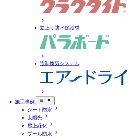
chevron_right
立上り防水保護材
chevron_right
強制換気システム
chevron_right
close_small
施工事例
chevron_right
シート防水
chevron_right
太陽光
chevron_right
屋上緑化
chevron_right
プール防水