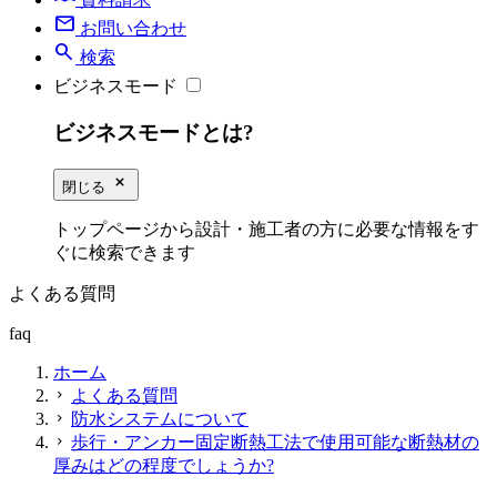
mail
お問い合わせ
search
検索
ビジネスモード
ビジネスモードとは?
close_small
閉じる
トップページから設計・施工者の方に必要な情報をす
ぐに検索できます
よくある質問
faq
ホーム
よくある質問
chevron_right
防水システムについて
chevron_right
歩行・アンカー固定断熱工法で使用可能な断熱材の
chevron_right
厚みはどの程度でしょうか?