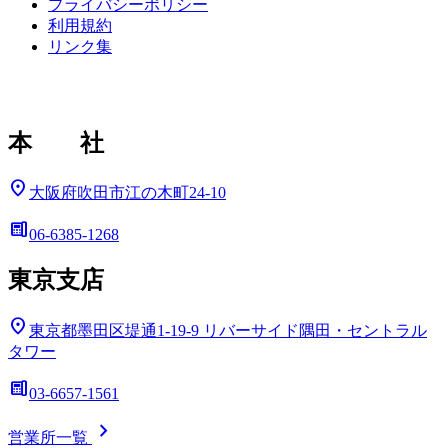
プライバシーポリシー
利用規約
リンク集
本 社
location_on
大阪府吹田市江の木町24-10
deskphone
06-6385-1268
東京支店
location_on
東京都墨田区堤通1-19-9
リバーサイド隅田・セントラル
タワー
deskphone
03-6657-1561
chevron_right
営業所一覧