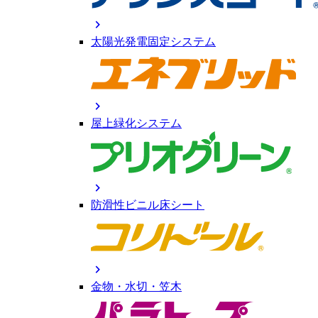
chevron_right
太陽光発電固定システム
chevron_right
屋上緑化システム
chevron_right
防滑性ビニル床シート
chevron_right
金物・水切・笠木