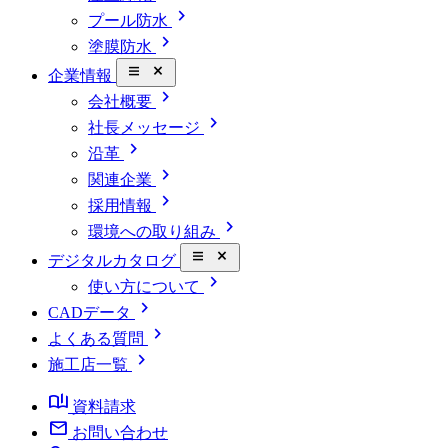
chevron_right
プール防水
chevron_right
塗膜防水
close_small
企業情報
chevron_right
会社概要
chevron_right
社長メッセージ
chevron_right
沿革
chevron_right
関連企業
chevron_right
採用情報
chevron_right
環境への取り組み
close_small
デジタルカタログ
chevron_right
使い方について
chevron_right
CADデータ
chevron_right
よくある質問
chevron_right
施工店一覧
book_ribbon
資料請求
mail
お問い合わせ