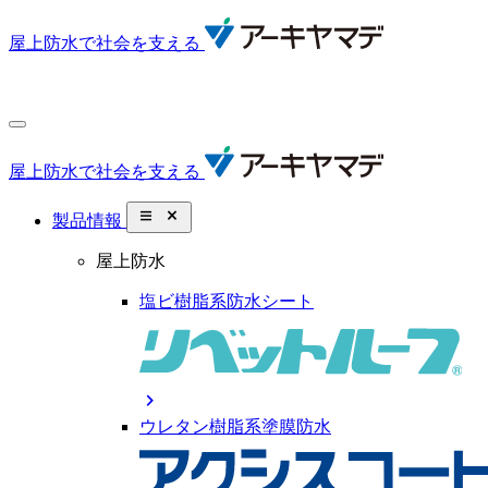
屋上防水で社会を支える
屋上防水で社会を支える
close_small
製品情報
屋上防水
塩ビ樹脂系防水シート
chevron_right
ウレタン樹脂系塗膜防水