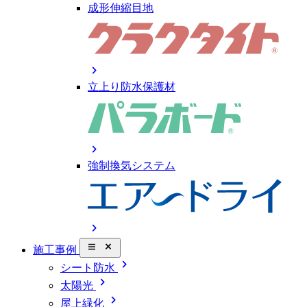
成形伸縮目地
chevron_right
立上り防水保護材
chevron_right
強制換気システム
chevron_right
close_small
施工事例
chevron_right
シート防水
chevron_right
太陽光
chevron_right
屋上緑化