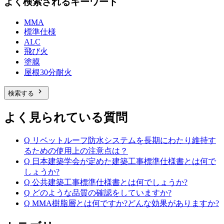
よく検索されるキーワード
MMA
標準仕様
ALC
飛び火
塗膜
屋根30分耐火
chevron_right
検索する
よく見られている質問
Q
リベットルーフ防水システムを長期にわたり維持す
るための使用上の注意点は？
Q
日本建築学会が定めた建築工事標準仕様書とは何で
しょうか?
Q
公共建築工事標準仕様書とは何でしょうか?
Q
どのような品質の確認をしていますか?
Q
MMA樹脂層とは何ですか?どんな効果がありますか?