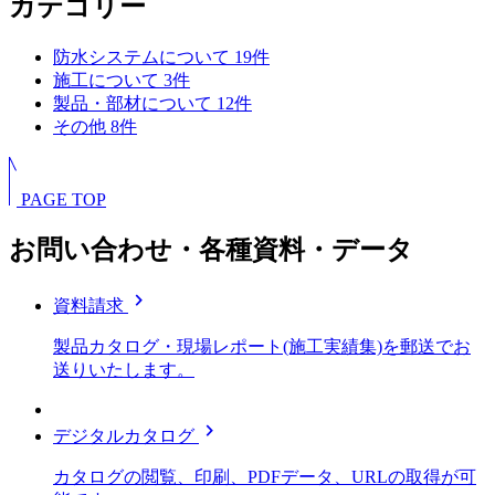
カテゴリー
防水システムについて
19
件
施工について
3
件
製品・部材について
12
件
その他
8
件
PAGE TOP
お問い合わせ・各種資料・データ
chevron_right
資料請求
製品カタログ・現場レポート(施工実績集)を郵送でお
送りいたします。
chevron_right
デジタルカタログ
カタログの閲覧、印刷、PDFデータ、URLの取得が可