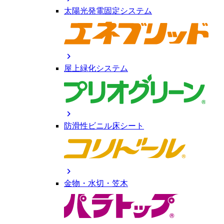
太陽光発電固定システム
chevron_right
屋上緑化システム
chevron_right
防滑性ビニル床シート
chevron_right
金物・水切・笠木