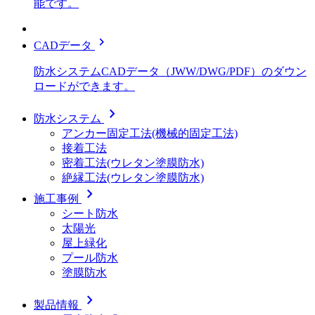
能です。
chevron_right
CADデータ
防水システムCADデータ（JWW/DWG/PDF）のダウン
ロードができます。
chevron_right
防水システム
アンカー固定工法(機械的固定工法)
接着工法
密着工法(ウレタン塗膜防水)
絶縁工法(ウレタン塗膜防水)
chevron_right
施工事例
シート防水
太陽光
屋上緑化
プール防水
塗膜防水
chevron_right
製品情報