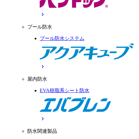
chevron_right
プール防水
プール防水システム
chevron_right
屋内防水
EVA樹脂系シート防水
chevron_right
防水関連製品