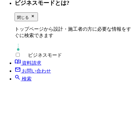
ビジネスモードとは?
close_small
閉じる
トップページから設計・施工者の方に必要な情報をす
ぐに検索できます
ビジネスモード
book_ribbon
資料請求
mail
お問い合わせ
search
検索