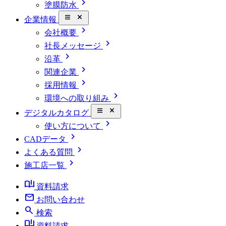
chevron_right
塗膜防水
close_small
企業情報
chevron_right
会社概要
chevron_right
社長メッセージ
chevron_right
沿革
chevron_right
関連企業
chevron_right
採用情報
chevron_right
環境への取り組み
close_small
デジタルカタログ
chevron_right
使い方について
chevron_right
CADデータ
chevron_right
よくある質問
chevron_right
施工店一覧
book_ribbon
資料請求
mail
お問い合わせ
search
検索
book_ribbon
資料請求