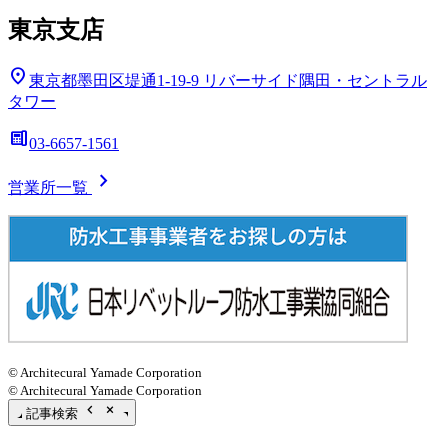
東京支店
location_on
東京都墨田区堤通1-19-9
リバーサイド隅田・セントラル
タワー
deskphone
03-6657-1561
chevron_right
営業所一覧
© Architecural Yamade Corporation
© Architecural Yamade Corporation
chevron_left
close_small
記事検索