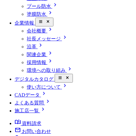
chevron_right
プール防水
chevron_right
塗膜防水
close_small
企業情報
chevron_right
会社概要
chevron_right
社長メッセージ
chevron_right
沿革
chevron_right
関連企業
chevron_right
採用情報
chevron_right
環境への取り組み
close_small
デジタルカタログ
chevron_right
使い方について
chevron_right
CADデータ
chevron_right
よくある質問
chevron_right
施工店一覧
book_ribbon
資料請求
mail
お問い合わせ