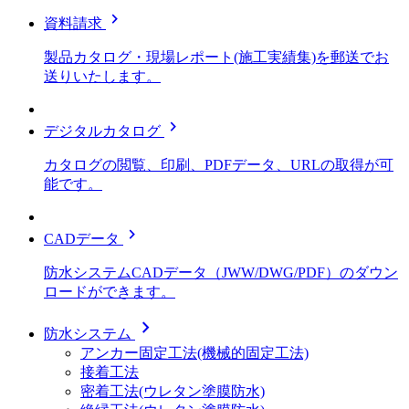
chevron_right
資料請求
製品カタログ・現場レポート(施工実績集)を郵送でお
送りいたします。
chevron_right
デジタルカタログ
カタログの閲覧、印刷、PDFデータ、URLの取得が可
能です。
chevron_right
CADデータ
防水システムCADデータ（JWW/DWG/PDF）のダウン
ロードができます。
chevron_right
防水システム
アンカー固定工法(機械的固定工法)
接着工法
密着工法(ウレタン塗膜防水)