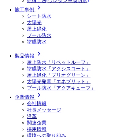
絶縁工法(ウレタン塗膜防水)
chevron_right
施工事例
シート防水
太陽光
屋上緑化
プール防水
塗膜防水
chevron_right
製品情報
屋上防水「リベットルーフ」
塗膜防水「アクシスコート」
屋上緑化「プリオグリーン」
太陽光発電「エネブリット」
プール防水「アクアキューブ」
chevron_right
企業情報
会社情報
社長メッセージ
沿革
関連企業
採用情報
環境への取り組み