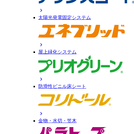
chevron_right
太陽光発電固定システム
chevron_right
屋上緑化システム
chevron_right
防滑性ビニル床シート
chevron_right
金物・水切・笠木