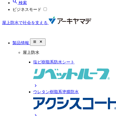
search
検索
ビジネスモード
屋上防水で社会を支える
close_small
製品情報
屋上防水
塩ビ樹脂系防水シート
chevron_right
ウレタン樹脂系塗膜防水
chevron_right