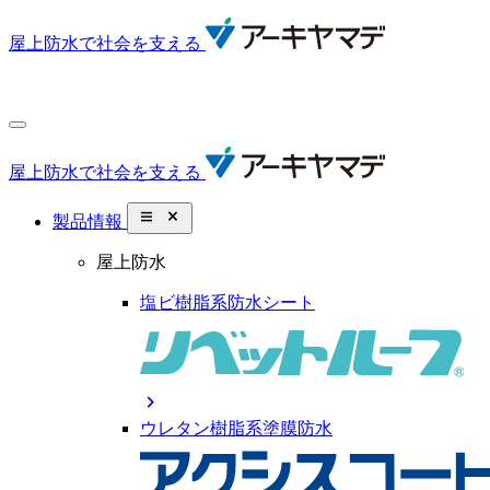
屋上防水で社会を支える
屋上防水で社会を支える
close_small
製品情報
屋上防水
塩ビ樹脂系防水シート
chevron_right
ウレタン樹脂系塗膜防水