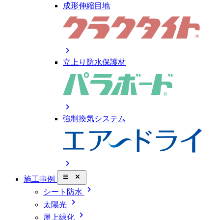
成形伸縮目地
chevron_right
立上り防水保護材
chevron_right
強制換気システム
chevron_right
close_small
施工事例
chevron_right
シート防水
chevron_right
太陽光
chevron_right
屋上緑化