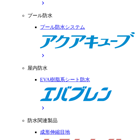
chevron_right
プール防水
プール防水システム
chevron_right
屋内防水
EVA樹脂系シート防水
chevron_right
防水関連製品
成形伸縮目地