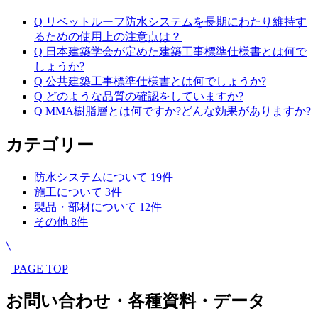
Q
リベットルーフ防水システムを長期にわたり維持す
るための使用上の注意点は？
Q
日本建築学会が定めた建築工事標準仕様書とは何で
しょうか?
Q
公共建築工事標準仕様書とは何でしょうか?
Q
どのような品質の確認をしていますか?
Q
MMA樹脂層とは何ですか?どんな効果がありますか?
カテゴリー
防水システムについて
19
件
施工について
3
件
製品・部材について
12
件
その他
8
件
PAGE TOP
お問い合わせ・各種資料・データ