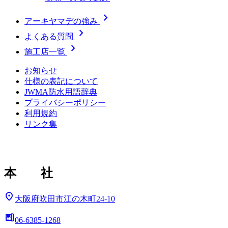
chevron_right
アーキヤマデの強み
chevron_right
よくある質問
chevron_right
施工店一覧
お知らせ
仕様の表記について
JWMA防水用語辞典
プライバシーポリシー
利用規約
リンク集
本 社
location_on
大阪府吹田市江の木町24-10
deskphone
06-6385-1268