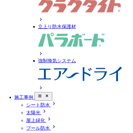
chevron_right
立上り防水保護材
chevron_right
強制換気システム
chevron_right
close_small
施工事例
chevron_right
シート防水
chevron_right
太陽光
chevron_right
屋上緑化
chevron_right
プール防水