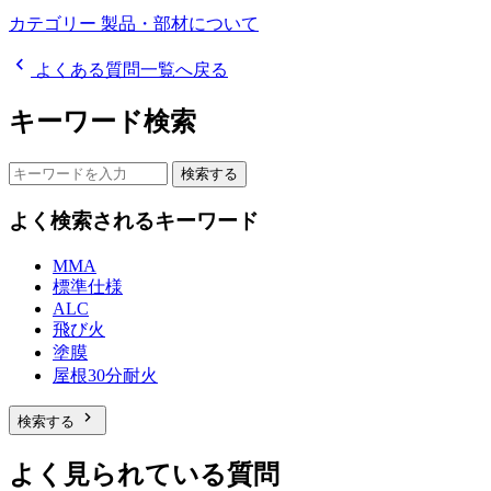
カテゴリー
製品・部材について
chevron_left
よくある質問一覧へ戻る
キーワード検索
検索する
よく検索されるキーワード
MMA
標準仕様
ALC
飛び火
塗膜
屋根30分耐火
chevron_right
検索する
よく見られている質問