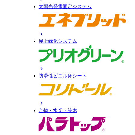
太陽光発電固定システム
chevron_right
屋上緑化システム
chevron_right
防滑性ビニル床シート
chevron_right
金物・水切・笠木