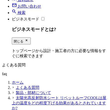
mail
お問い合わせ
search
検索
ビジネスモード
ビジネスモードとは?
close_small
閉じる
トップページから設計・施工者の方に必要な情報をす
ぐに検索できます
よくある質問
faq
ホーム
よくある質問
chevron_right
製品・部材について
chevron_right
太陽光高反射防水シート リベットルーフCOOLは屋
chevron_right
上の温度をどの程度下げる効果があるとされています
か?