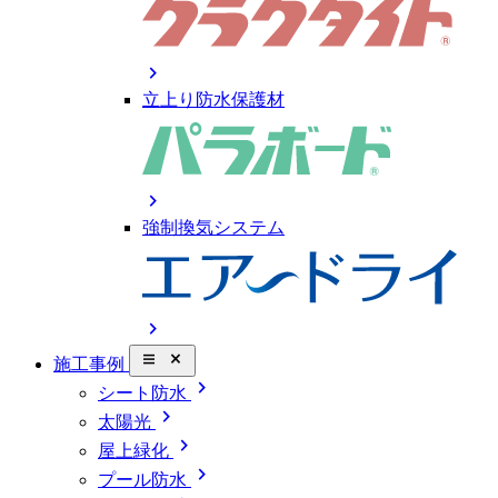
chevron_right
立上り防水保護材
chevron_right
強制換気システム
chevron_right
close_small
施工事例
chevron_right
シート防水
chevron_right
太陽光
chevron_right
屋上緑化
chevron_right
プール防水