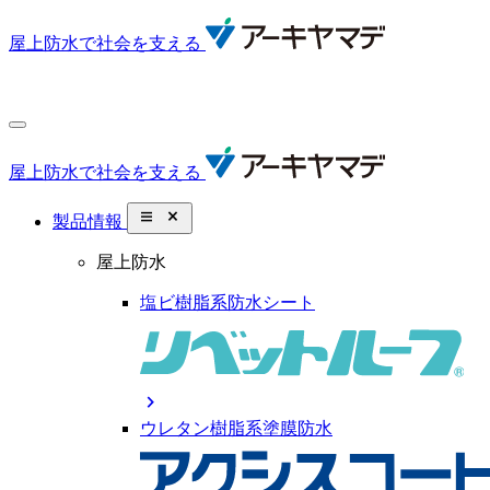
屋上防水で社会を支える
屋上防水で社会を支える
close_small
製品情報
屋上防水
塩ビ樹脂系防水シート
chevron_right
ウレタン樹脂系塗膜防水