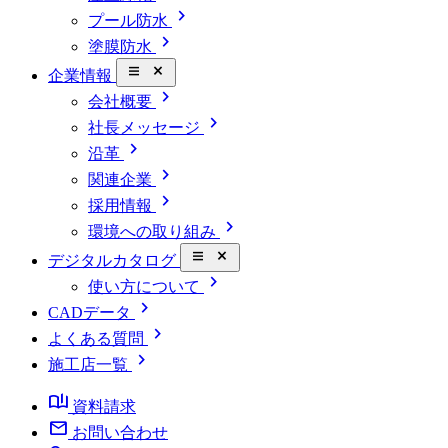
chevron_right
プール防水
chevron_right
塗膜防水
close_small
企業情報
chevron_right
会社概要
chevron_right
社長メッセージ
chevron_right
沿革
chevron_right
関連企業
chevron_right
採用情報
chevron_right
環境への取り組み
close_small
デジタルカタログ
chevron_right
使い方について
chevron_right
CADデータ
chevron_right
よくある質問
chevron_right
施工店一覧
book_ribbon
資料請求
mail
お問い合わせ