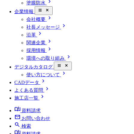
chevron_right
塗膜防水
close_small
企業情報
chevron_right
会社概要
chevron_right
社長メッセージ
chevron_right
沿革
chevron_right
関連企業
chevron_right
採用情報
chevron_right
環境への取り組み
close_small
デジタルカタログ
chevron_right
使い方について
chevron_right
CADデータ
chevron_right
よくある質問
chevron_right
施工店一覧
book_ribbon
資料請求
mail
お問い合わせ
search
検索
book_ribbon
資料請求