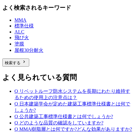
よく検索されるキーワード
MMA
標準仕様
ALC
飛び火
塗膜
屋根30分耐火
chevron_right
検索する
よく見られている質問
Q
リベットルーフ防水システムを長期にわたり維持す
るための使用上の注意点は？
Q
日本建築学会が定めた建築工事標準仕様書とは何で
しょうか?
Q
公共建築工事標準仕様書とは何でしょうか?
Q
どのような品質の確認をしていますか?
Q
MMA樹脂層とは何ですか?どんな効果がありますか?