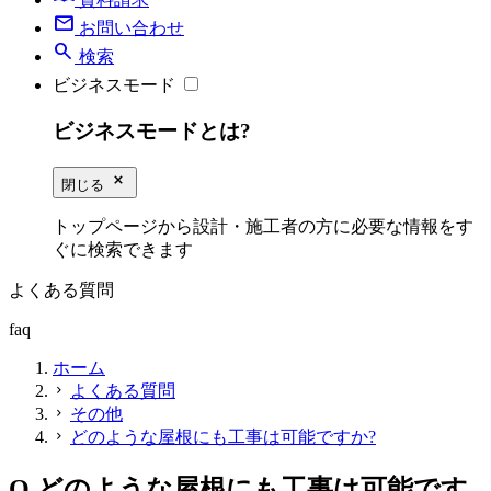
mail
お問い合わせ
search
検索
ビジネスモード
ビジネスモードとは?
close_small
閉じる
トップページから設計・施工者の方に必要な情報をす
ぐに検索できます
よくある質問
faq
ホーム
よくある質問
chevron_right
その他
chevron_right
どのような屋根にも工事は可能ですか?
chevron_right
Q
どのような屋根にも工事は可能です