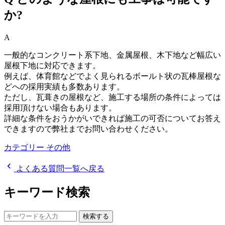
か?
A
一般的なコンクリート系下地、金属屋根、木下地など幅広い
屋根下地に対応できます。
例えば、体育館などでよく見られるボールト状の瓦棒屋根な
どへの採用実績も多数あります。
ただし、瓦葺きの屋根など、施工する場所の条件によっては
採用頂けない場合もあります。
詳細な条件をおうかがいできれば施工の可否についてお答え
できますので弊社までお問い合わせください。
カテゴリー
その他
chevron_left
よくある質問一覧へ戻る
キーワード検索
検索する