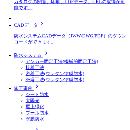
カタログの閲覧、印刷、PDFデータ、URLの取得が可
能です。
chevron_right
CADデータ
防水システムCADデータ（JWW/DWG/PDF）のダウン
ロードができます。
chevron_right
防水システム
アンカー固定工法(機械的固定工法)
接着工法
密着工法(ウレタン塗膜防水)
絶縁工法(ウレタン塗膜防水)
chevron_right
施工事例
シート防水
太陽光
屋上緑化
プール防水
塗膜防水