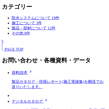
カテゴリー
防水システムについて
19
件
施工について
3
件
製品・部材について
12
件
その他
8
件
PAGE TOP
お問い合わせ・各種資料・データ
chevron_right
資料請求
製品カタログ・現場レポート(施工実績集)を郵送でお
送りいたします。
chevron_right
デジタルカタログ