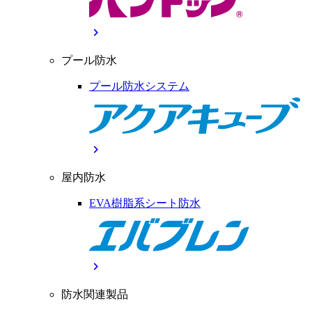
chevron_right
プール防水
プール防水システム
chevron_right
屋内防水
EVA樹脂系シート防水
chevron_right
防水関連製品