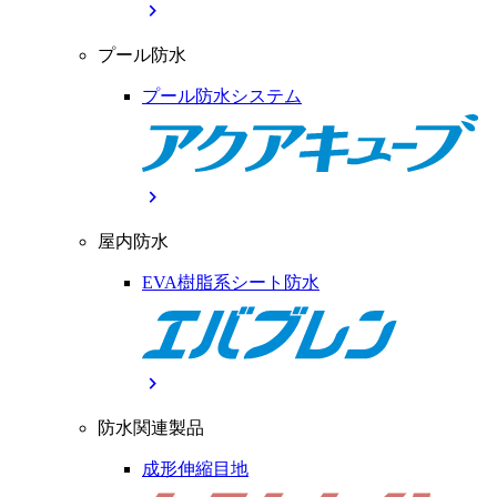
chevron_right
プール防水
プール防水システム
chevron_right
屋内防水
EVA樹脂系シート防水
chevron_right
防水関連製品
成形伸縮目地