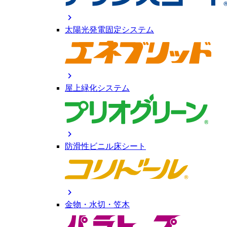
chevron_right
太陽光発電固定システム
chevron_right
屋上緑化システム
chevron_right
防滑性ビニル床シート
chevron_right
金物・水切・笠木