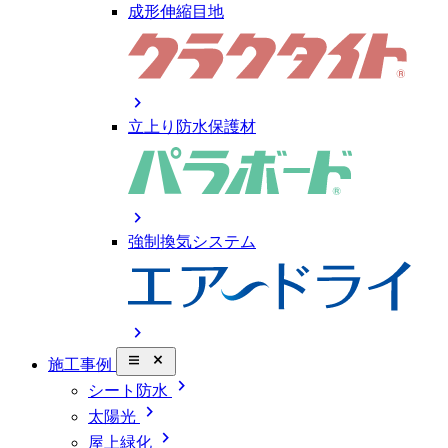
成形伸縮目地
chevron_right
立上り防水保護材
chevron_right
強制換気システム
chevron_right
close_small
施工事例
chevron_right
シート防水
chevron_right
太陽光
chevron_right
屋上緑化