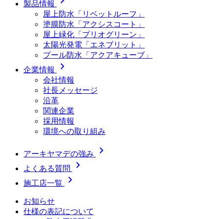
chevron_right
製品情報
屋上防水「リベットルーフ」
塗膜防水「アクシスコート」
屋上緑化「プリオグリーン」
太陽光発電「エネブリット」
プール防水「アクアキューブ」
chevron_right
企業情報
会社情報
社長メッセージ
沿革
関連企業
採用情報
環境への取り組み
chevron_right
アーキヤマデの強み
chevron_right
よくある質問
chevron_right
施工店一覧
お知らせ
仕様の表記について