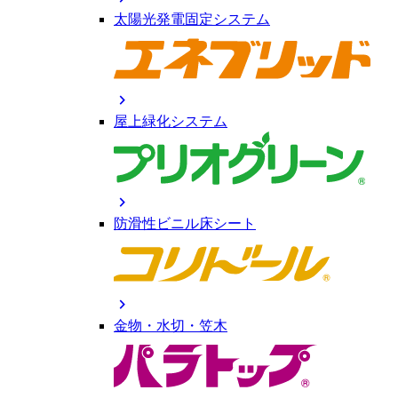
太陽光発電固定システム
chevron_right
屋上緑化システム
chevron_right
防滑性ビニル床シート
chevron_right
金物・水切・笠木