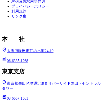
JWMA防水用語辞典
プライバシーポリシー
利用規約
リンク集
本 社
location_on
大阪府吹田市江の木町24-10
deskphone
06-6385-1268
東京支店
location_on
東京都墨田区堤通1-19-9
リバーサイド隅田・セントラル
タワー
deskphone
03-6657-1561