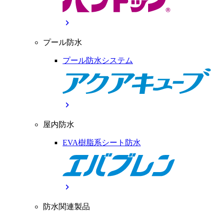
chevron_right
プール防水
プール防水システム
chevron_right
屋内防水
EVA樹脂系シート防水
chevron_right
防水関連製品