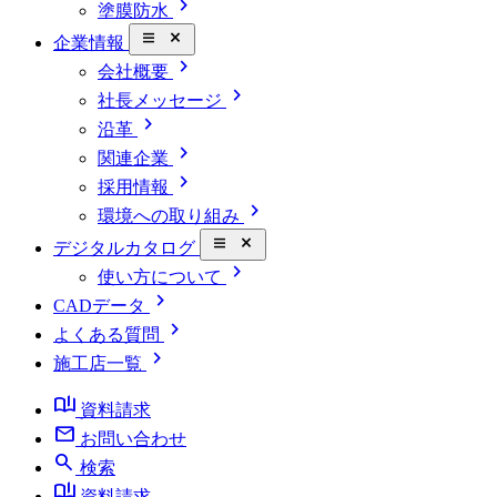
chevron_right
塗膜防水
close_small
企業情報
chevron_right
会社概要
chevron_right
社長メッセージ
chevron_right
沿革
chevron_right
関連企業
chevron_right
採用情報
chevron_right
環境への取り組み
close_small
デジタルカタログ
chevron_right
使い方について
chevron_right
CADデータ
chevron_right
よくある質問
chevron_right
施工店一覧
book_ribbon
資料請求
mail
お問い合わせ
search
検索
book_ribbon
資料請求