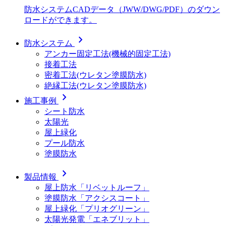
防水システムCADデータ（JWW/DWG/PDF）のダウン
ロードができます。
chevron_right
防水システム
アンカー固定工法(機械的固定工法)
接着工法
密着工法(ウレタン塗膜防水)
絶縁工法(ウレタン塗膜防水)
chevron_right
施工事例
シート防水
太陽光
屋上緑化
プール防水
塗膜防水
chevron_right
製品情報
屋上防水「リベットルーフ」
塗膜防水「アクシスコート」
屋上緑化「プリオグリーン」
太陽光発電「エネブリット」