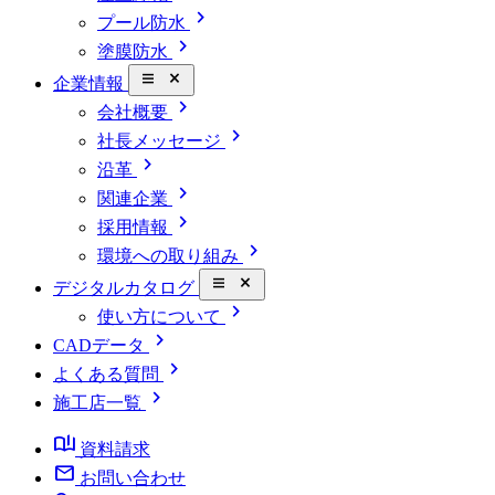
chevron_right
プール防水
chevron_right
塗膜防水
close_small
企業情報
chevron_right
会社概要
chevron_right
社長メッセージ
chevron_right
沿革
chevron_right
関連企業
chevron_right
採用情報
chevron_right
環境への取り組み
close_small
デジタルカタログ
chevron_right
使い方について
chevron_right
CADデータ
chevron_right
よくある質問
chevron_right
施工店一覧
book_ribbon
資料請求
mail
お問い合わせ