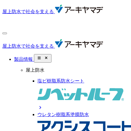
屋上防水で社会を支える
屋上防水で社会を支える
close_small
製品情報
屋上防水
塩ビ樹脂系防水シート
chevron_right
ウレタン樹脂系塗膜防水