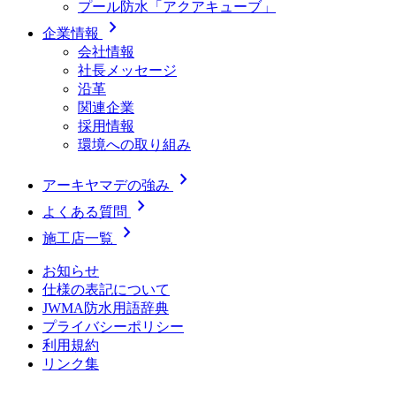
プール防水「アクアキューブ」
chevron_right
企業情報
会社情報
社長メッセージ
沿革
関連企業
採用情報
環境への取り組み
chevron_right
アーキヤマデの強み
chevron_right
よくある質問
chevron_right
施工店一覧
お知らせ
仕様の表記について
JWMA防水用語辞典
プライバシーポリシー
利用規約
リンク集