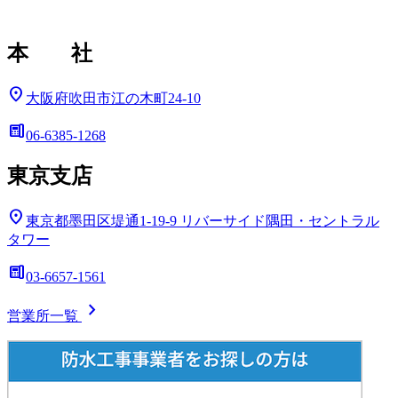
本 社
location_on
大阪府吹田市江の木町24-10
deskphone
06-6385-1268
東京支店
location_on
東京都墨田区堤通1-19-9
リバーサイド隅田・セントラル
タワー
deskphone
03-6657-1561
chevron_right
営業所一覧