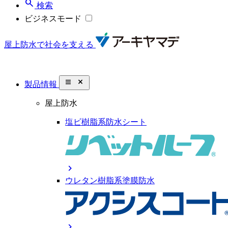
search
検索
ビジネスモード
屋上防水で社会を支える
close_small
製品情報
屋上防水
塩ビ樹脂系防水シート
chevron_right
ウレタン樹脂系塗膜防水
chevron_right