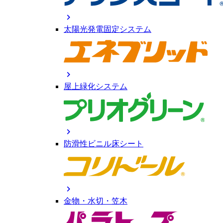
chevron_right
太陽光発電固定システム
chevron_right
屋上緑化システム
chevron_right
防滑性ビニル床シート
chevron_right
金物・水切・笠木