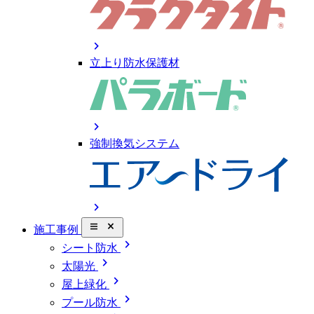
chevron_right
立上り防水保護材
chevron_right
強制換気システム
chevron_right
close_small
施工事例
chevron_right
シート防水
chevron_right
太陽光
chevron_right
屋上緑化
chevron_right
プール防水