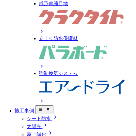
成形伸縮目地
chevron_right
立上り防水保護材
chevron_right
強制換気システム
chevron_right
close_small
施工事例
chevron_right
シート防水
chevron_right
太陽光
chevron_right
屋上緑化