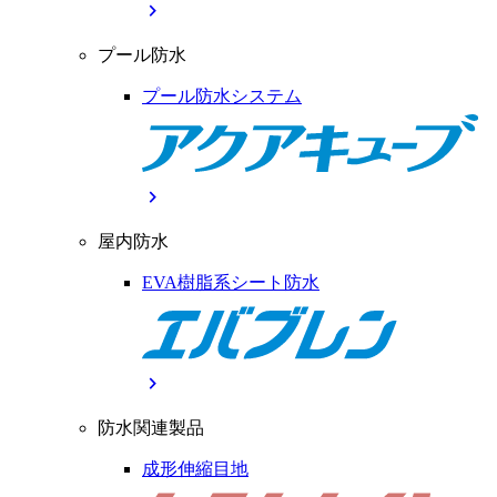
chevron_right
プール防水
プール防水システム
chevron_right
屋内防水
EVA樹脂系シート防水
chevron_right
防水関連製品
成形伸縮目地