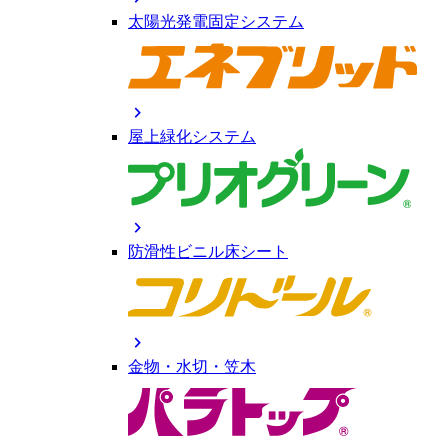
太陽光発電固定システム
chevron_right
屋上緑化システム
chevron_right
防滑性ビニル床シート
chevron_right
金物・水切・笠木