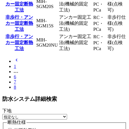
MIH-
カー固定断熱
法(機械的固定
様(点検
PC・
SGM20S
工法
工法)
PCa
可)
非歩行・アン
アンカー固定工
非歩行仕
RC・
MIH-
カー固定断熱
法(機械的固定
様(点検
PC・
SGM15S
工法
工法)
PCa
可)
非歩行・アン
アンカー固定工
非歩行仕
RC・
MIH-
カー固定断熱
法(機械的固定
様(点検
PC・
SGM20NU
工法
工法)
PCa
可)
chevron_left
1
6
7
8
防水システム詳細検索
下地
断熱仕様