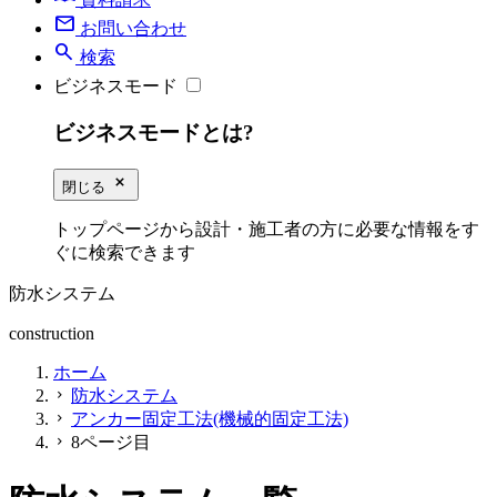
mail
お問い合わせ
search
検索
ビジネスモード
ビジネスモードとは?
close_small
閉じる
トップページから設計・施工者の方に必要な情報をす
ぐに検索できます
防水システム
construction
ホーム
防水システム
chevron_right
アンカー固定工法(機械的固定工法)
chevron_right
8ページ目
chevron_right