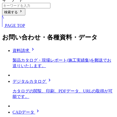
chevron_right
検索する
PAGE TOP
お問い合わせ・各種資料・データ
chevron_right
資料請求
製品カタログ・現場レポート(施工実績集)を郵送でお
送りいたします。
chevron_right
デジタルカタログ
カタログの閲覧、印刷、PDFデータ、URLの取得が可
能です。
chevron_right
CADデータ