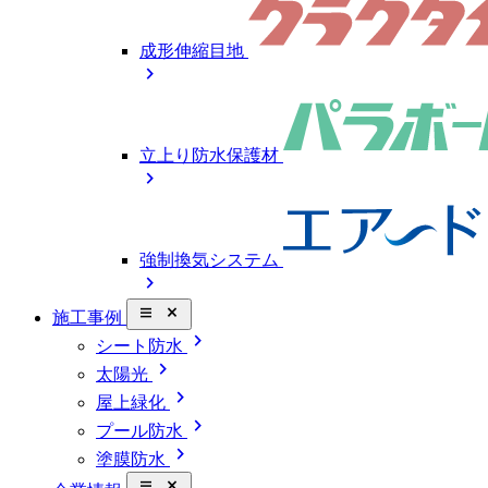
成形伸縮目地
chevron_right
立上り防水保護材
chevron_right
強制換気システム
chevron_right
close_small
施工事例
chevron_right
シート防水
chevron_right
太陽光
chevron_right
屋上緑化
chevron_right
プール防水
chevron_right
塗膜防水
close_small