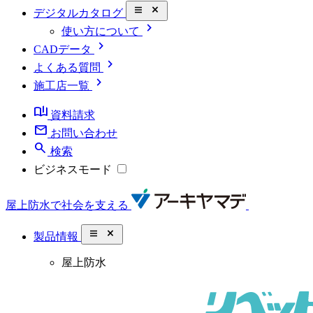
close_small
デジタルカタログ
chevron_right
使い方について
chevron_right
CADデータ
chevron_right
よくある質問
chevron_right
施工店一覧
book_ribbon
資料請求
mail
お問い合わせ
search
検索
ビジネスモード
屋上防水で社会を支える
close_small
製品情報
屋上防水