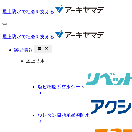
屋上防水で社会を支える
屋上防水で社会を支える
close_small
製品情報
屋上防水
塩ビ樹脂系防水シート
chevron_right
ウレタン樹脂系塗膜防水
chevron_right