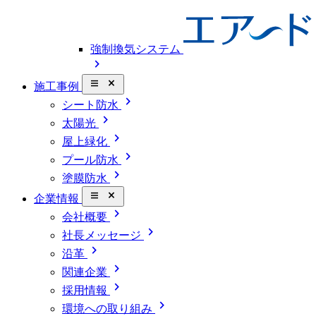
強制換気システム
chevron_right
close_small
施工事例
chevron_right
シート防水
chevron_right
太陽光
chevron_right
屋上緑化
chevron_right
プール防水
chevron_right
塗膜防水
close_small
企業情報
chevron_right
会社概要
chevron_right
社長メッセージ
chevron_right
沿革
chevron_right
関連企業
chevron_right
採用情報
chevron_right
環境への取り組み