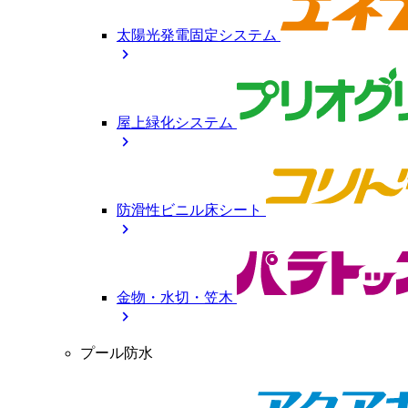
太陽光発電固定システム
chevron_right
屋上緑化システム
chevron_right
防滑性ビニル床シート
chevron_right
金物・水切・笠木
chevron_right
プール防水