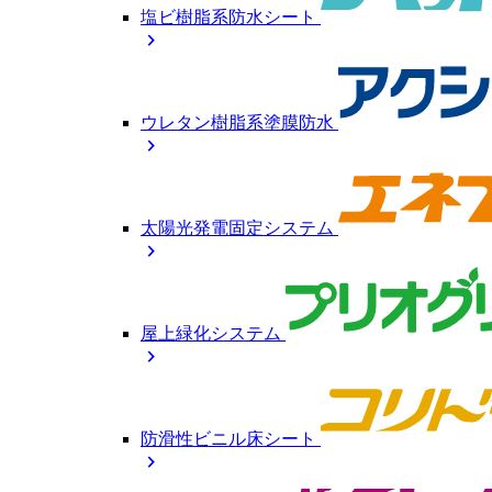
塩ビ樹脂系防水シート
chevron_right
ウレタン樹脂系塗膜防水
chevron_right
太陽光発電固定システム
chevron_right
屋上緑化システム
chevron_right
防滑性ビニル床シート
chevron_right