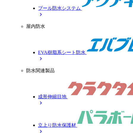
プール防水システム
chevron_right
屋内防水
EVA樹脂系シート防水
chevron_right
防水関連製品
成形伸縮目地
chevron_right
立上り防水保護材
chevron_right