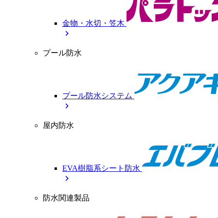
金物・水切・笠木
chevron_right
プール防水
プール防水システム
chevron_right
屋内防水
EVA樹脂系シート防水
chevron_right
防水関連製品