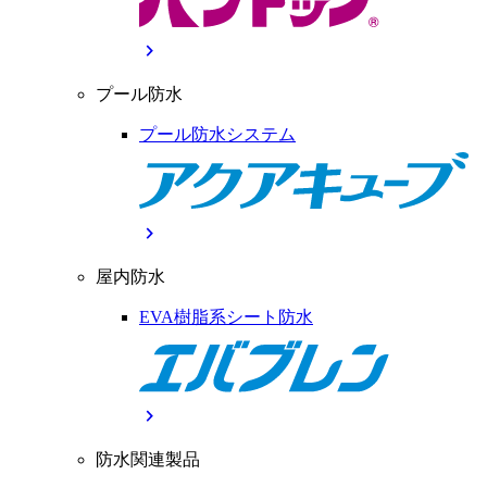
chevron_right
プール防水
プール防水システム
chevron_right
屋内防水
EVA樹脂系シート防水
chevron_right
防水関連製品