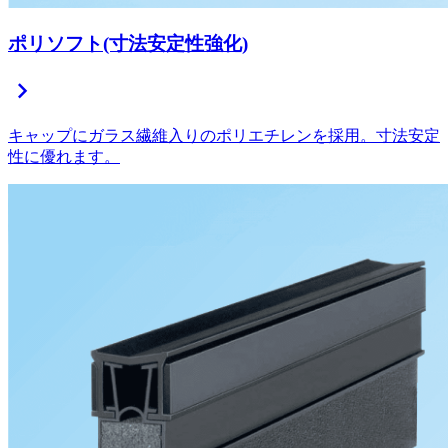
ポリソフト(寸法安定性強化)
chevron_right
キャップにガラス繊維入りのポリエチレンを採用。寸法安定
性に優れます。