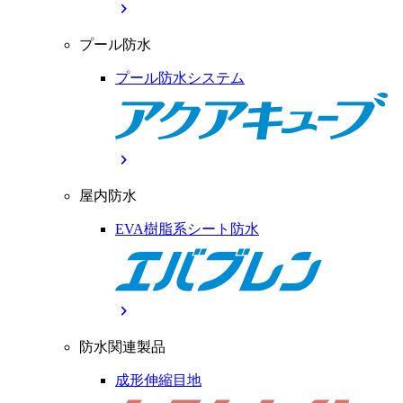
chevron_right
プール防水
プール防水システム
chevron_right
屋内防水
EVA樹脂系シート防水
chevron_right
防水関連製品
成形伸縮目地