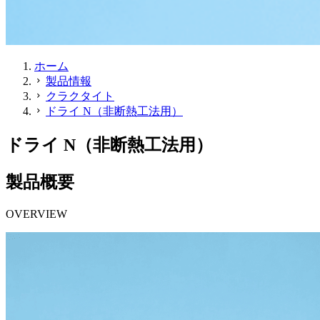
ホーム
製品情報
chevron_right
クラクタイト
chevron_right
ドライ N（非断熱工法用）
chevron_right
ドライ N（非断熱工法用）
製品概要
OVERVIEW