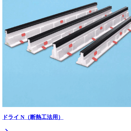
ドライ N（断熱工法用）
chevron_right