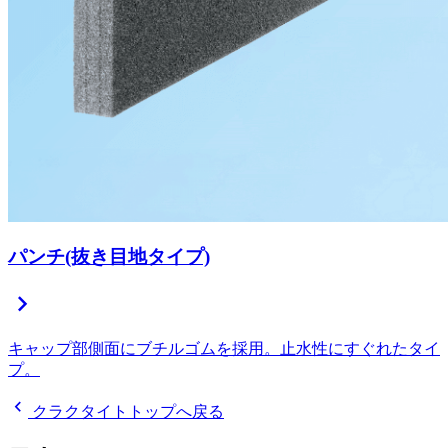
パンチ(抜き目地タイプ)
chevron_right
キャップ部側面にブチルゴムを採用。止水性にすぐれたタイ
プ。
chevron_left
クラクタイトトップへ戻る