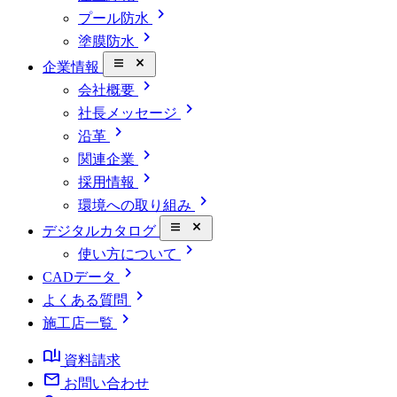
chevron_right
プール防水
chevron_right
塗膜防水
close_small
企業情報
chevron_right
会社概要
chevron_right
社長メッセージ
chevron_right
沿革
chevron_right
関連企業
chevron_right
採用情報
chevron_right
環境への取り組み
close_small
デジタルカタログ
chevron_right
使い方について
chevron_right
CADデータ
chevron_right
よくある質問
chevron_right
施工店一覧
book_ribbon
資料請求
mail
お問い合わせ