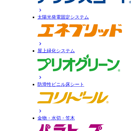
chevron_right
太陽光発電固定システム
chevron_right
屋上緑化システム
chevron_right
防滑性ビニル床シート
chevron_right
金物・水切・笠木