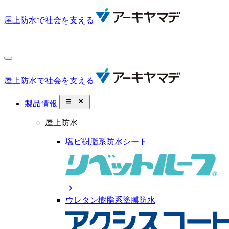
屋上防水で社会を支える
屋上防水で社会を支える
close_small
製品情報
屋上防水
塩ビ樹脂系防水シート
chevron_right
ウレタン樹脂系塗膜防水