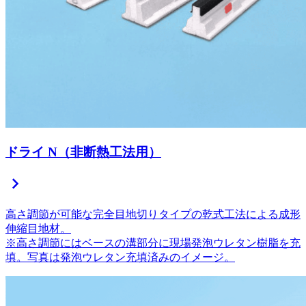
ドライ N（非断熱工法用）
chevron_right
高さ調節が可能な完全目地切りタイプの乾式工法による成形
伸縮目地材。
※高さ調節にはベースの溝部分に現場発泡ウレタン樹脂を充
填。写真は発泡ウレタン充填済みのイメージ。