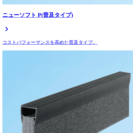
ニューソフト P(普及タイプ)
chevron_right
コストパフォーマンスを高めた普及タイプ。