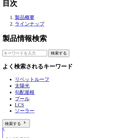
目次
製品概要
ラインナップ
製品情報検索
検索する
よく検索されるキーワード
リベットルーフ
太陽光
勾配屋根
プール
LCS
ソーラー
chevron_right
検索する