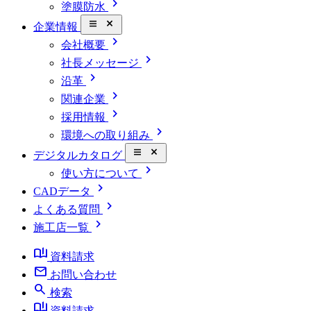
chevron_right
塗膜防水
close_small
企業情報
chevron_right
会社概要
chevron_right
社長メッセージ
chevron_right
沿革
chevron_right
関連企業
chevron_right
採用情報
chevron_right
環境への取り組み
close_small
デジタルカタログ
chevron_right
使い方について
chevron_right
CADデータ
chevron_right
よくある質問
chevron_right
施工店一覧
book_ribbon
資料請求
mail
お問い合わせ
search
検索
book_ribbon
資料請求