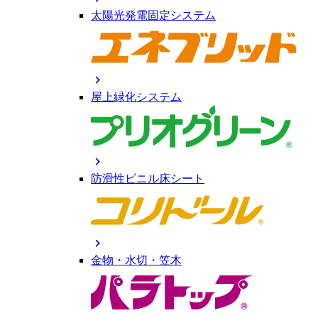
太陽光発電固定システム
chevron_right
屋上緑化システム
chevron_right
防滑性ビニル床シート
chevron_right
金物・水切・笠木