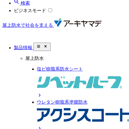
search
検索
ビジネスモード
屋上防水で社会を支える
close_small
製品情報
屋上防水
塩ビ樹脂系防水シート
chevron_right
ウレタン樹脂系塗膜防水
chevron_right