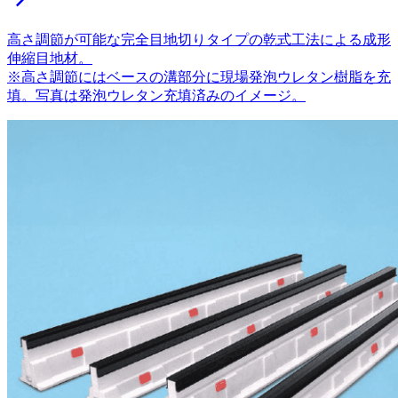
高さ調節が可能な完全目地切りタイプの乾式工法による成形
伸縮目地材。
※高さ調節にはベースの溝部分に現場発泡ウレタン樹脂を充
填。写真は発泡ウレタン充填済みのイメージ。