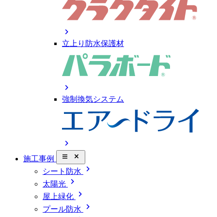
chevron_right
立上り防水保護材
chevron_right
強制換気システム
chevron_right
close_small
施工事例
chevron_right
シート防水
chevron_right
太陽光
chevron_right
屋上緑化
chevron_right
プール防水