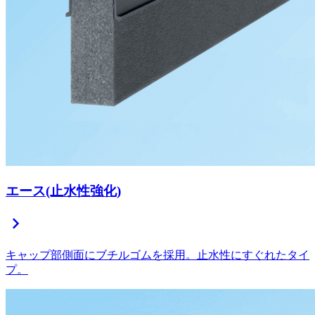
エース(止水性強化)
chevron_right
キャップ部側面にブチルゴムを採用。止水性にすぐれたタイ
プ。