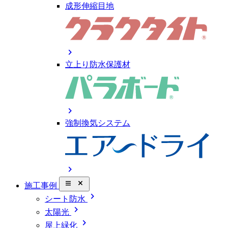
成形伸縮目地
chevron_right
立上り防水保護材
chevron_right
強制換気システム
chevron_right
close_small
施工事例
chevron_right
シート防水
chevron_right
太陽光
chevron_right
屋上緑化