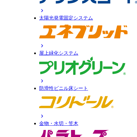
chevron_right
太陽光発電固定システム
chevron_right
屋上緑化システム
chevron_right
防滑性ビニル床シート
chevron_right
金物・水切・笠木