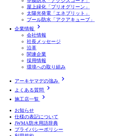
塗膜防水「アクシスコート」
屋上緑化「プリオグリーン」
太陽光発電「エネブリット」
プール防水「アクアキューブ」
chevron_right
企業情報
会社情報
社長メッセージ
沿革
関連企業
採用情報
環境への取り組み
chevron_right
アーキヤマデの強み
chevron_right
よくある質問
chevron_right
施工店一覧
お知らせ
仕様の表記について
JWMA防水用語辞典
プライバシーポリシー
利用規約