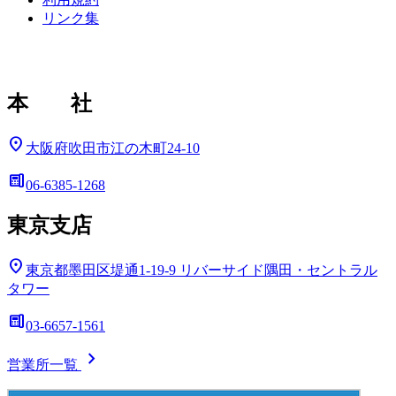
リンク集
本 社
location_on
大阪府吹田市江の木町24-10
deskphone
06-6385-1268
東京支店
location_on
東京都墨田区堤通1-19-9
リバーサイド隅田・セントラル
タワー
deskphone
03-6657-1561
chevron_right
営業所一覧