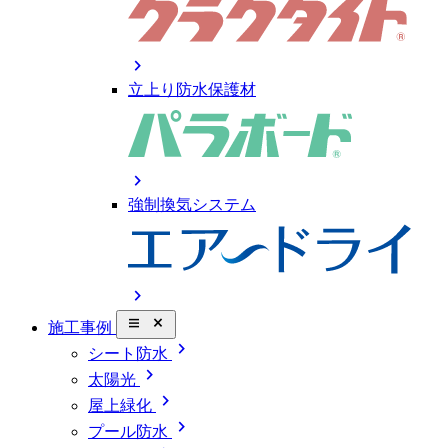
chevron_right
立上り防水保護材
chevron_right
強制換気システム
chevron_right
close_small
施工事例
chevron_right
シート防水
chevron_right
太陽光
chevron_right
屋上緑化
chevron_right
プール防水