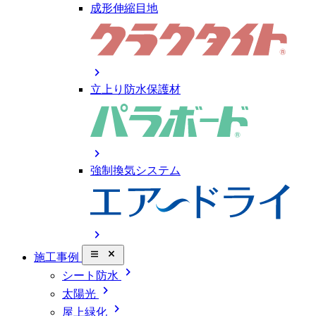
成形伸縮目地
chevron_right
立上り防水保護材
chevron_right
強制換気システム
chevron_right
close_small
施工事例
chevron_right
シート防水
chevron_right
太陽光
chevron_right
屋上緑化