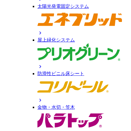
太陽光発電固定システム
chevron_right
屋上緑化システム
chevron_right
防滑性ビニル床シート
chevron_right
金物・水切・笠木