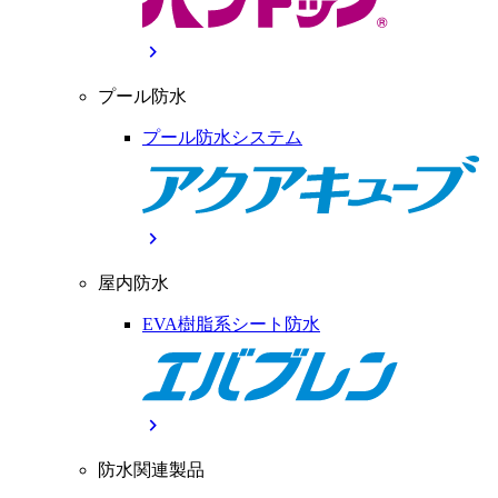
chevron_right
プール防水
プール防水システム
chevron_right
屋内防水
EVA樹脂系シート防水
chevron_right
防水関連製品