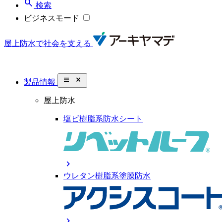
search
検索
ビジネスモード
屋上防水で社会を支える
close_small
製品情報
屋上防水
塩ビ樹脂系防水シート
chevron_right
ウレタン樹脂系塗膜防水
chevron_right