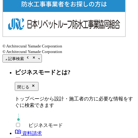
© Architecural Yamade Corporation
© Architecural Yamade Corporation
chevron_left
close_small
記事検索
ビジネスモードとは?
close_small
閉じる
トップページから設計・施工者の方に必要な情報をす
ぐに検索できます
ビジネスモード
book_ribbon
資料請求