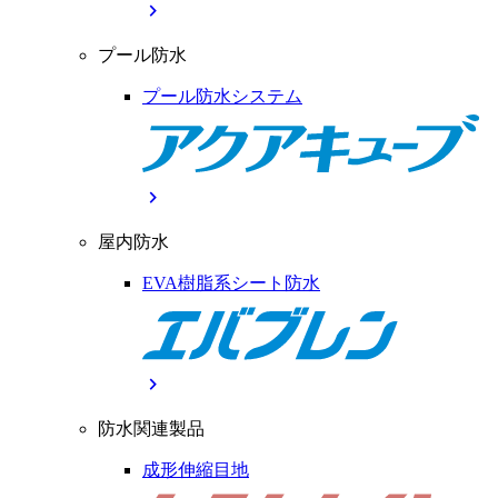
chevron_right
プール防水
プール防水システム
chevron_right
屋内防水
EVA樹脂系シート防水
chevron_right
防水関連製品
成形伸縮目地