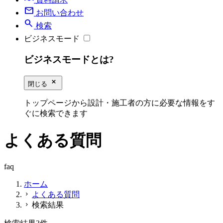
mail
お問い合わせ
search
検索
ビジネスモード
ビジネスモードとは?
close_small
閉じる
トップページから設計・施工者の方に必要な情報をす
ぐに検索できます
よくある質問
faq
ホーム
よくある質問
chevron_right
検索結果
chevron_right