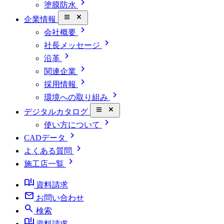
chevron_right
塗膜防水
close_small
企業情報
chevron_right
会社概要
chevron_right
社長メッセージ
chevron_right
沿革
chevron_right
関連企業
chevron_right
採用情報
chevron_right
環境への取り組み
close_small
デジタルカタログ
chevron_right
使い方について
chevron_right
CADデータ
chevron_right
よくある質問
chevron_right
施工店一覧
book_ribbon
資料請求
mail
お問い合わせ
search
検索
book_ribbon
資料請求