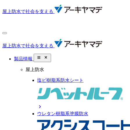
屋上防水で社会を支える
屋上防水で社会を支える
close_small
製品情報
屋上防水
塩ビ樹脂系防水シート
chevron_right
ウレタン樹脂系塗膜防水