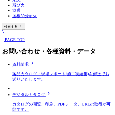
ALC
飛び火
塗膜
屋根30分耐火
chevron_right
検索する
PAGE TOP
お問い合わせ・各種資料・データ
chevron_right
資料請求
製品カタログ・現場レポート(施工実績集)を郵送でお
送りいたします。
chevron_right
デジタルカタログ
カタログの閲覧、印刷、PDFデータ、URLの取得が可
能です。