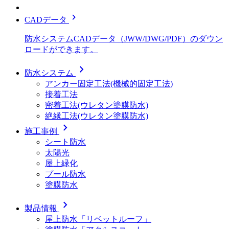
chevron_right
CADデータ
防水システムCADデータ（JWW/DWG/PDF）のダウン
ロードができます。
chevron_right
防水システム
アンカー固定工法(機械的固定工法)
接着工法
密着工法(ウレタン塗膜防水)
絶縁工法(ウレタン塗膜防水)
chevron_right
施工事例
シート防水
太陽光
屋上緑化
プール防水
塗膜防水
chevron_right
製品情報
屋上防水「リベットルーフ」