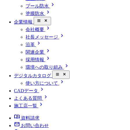
chevron_right
プール防水
chevron_right
塗膜防水
close_small
企業情報
chevron_right
会社概要
chevron_right
社長メッセージ
chevron_right
沿革
chevron_right
関連企業
chevron_right
採用情報
chevron_right
環境への取り組み
close_small
デジタルカタログ
chevron_right
使い方について
chevron_right
CADデータ
chevron_right
よくある質問
chevron_right
施工店一覧
book_ribbon
資料請求
mail
お問い合わせ