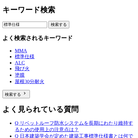
キーワード検索
検索する
よく検索されるキーワード
MMA
標準仕様
ALC
飛び火
塗膜
屋根30分耐火
chevron_right
検索する
よく見られている質問
Q
リベットルーフ防水システムを長期にわたり維持す
るための使用上の注意点は？
Q
日本建築学会が定めた建築工事標準仕様書とは何で