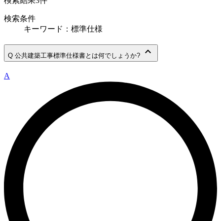
検索結果
3
件
検索条件
キーワード：標準仕様
keyboard_arrow_up
Q
公共建築工事標準仕様書とは何でしょうか?
A