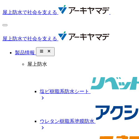
屋上防水で社会を支える
屋上防水で社会を支える
close_small
製品情報
屋上防水
塩ビ樹脂系防水シート
chevron_right
ウレタン樹脂系塗膜防水
chevron_right