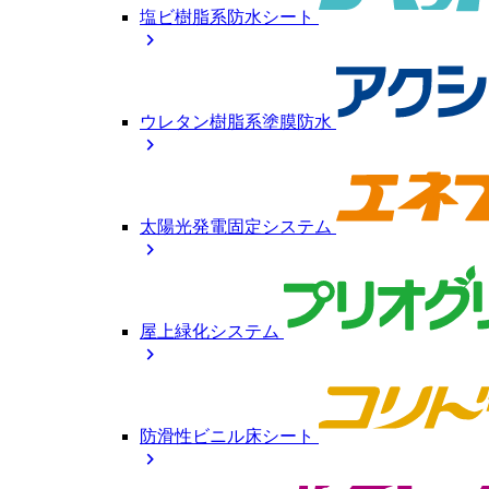
塩ビ樹脂系防水シート
chevron_right
ウレタン樹脂系塗膜防水
chevron_right
太陽光発電固定システム
chevron_right
屋上緑化システム
chevron_right
防滑性ビニル床シート
chevron_right