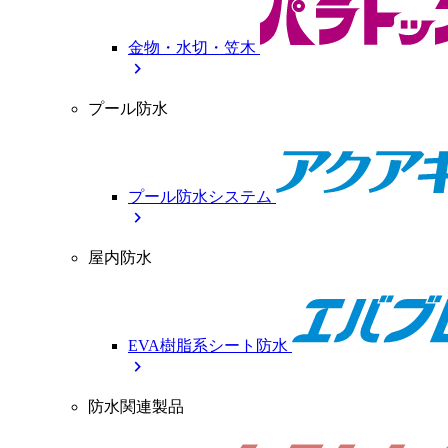
金物・水切・笠木
chevron_right
プール防水
プール防水システム
chevron_right
屋内防水
EVA樹脂系シート防水
chevron_right
防水関連製品