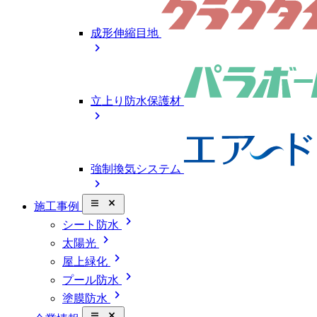
成形伸縮目地
chevron_right
立上り防水保護材
chevron_right
強制換気システム
chevron_right
close_small
施工事例
chevron_right
シート防水
chevron_right
太陽光
chevron_right
屋上緑化
chevron_right
プール防水
chevron_right
塗膜防水
close_small