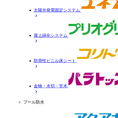
太陽光発電固定システム
chevron_right
屋上緑化システム
chevron_right
防滑性ビニル床シート
chevron_right
金物・水切・笠木
chevron_right
プール防水