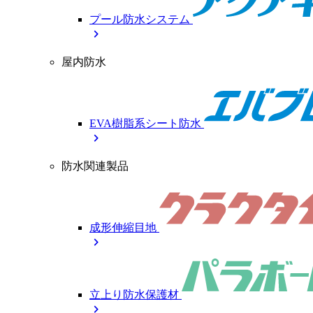
プール防水システム
chevron_right
屋内防水
EVA樹脂系シート防水
chevron_right
防水関連製品
成形伸縮目地
chevron_right
立上り防水保護材
chevron_right