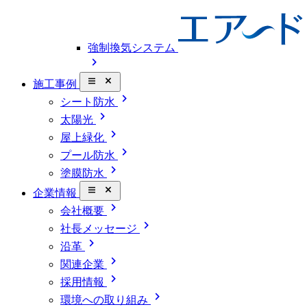
強制換気システム
chevron_right
close_small
施工事例
chevron_right
シート防水
chevron_right
太陽光
chevron_right
屋上緑化
chevron_right
プール防水
chevron_right
塗膜防水
close_small
企業情報
chevron_right
会社概要
chevron_right
社長メッセージ
chevron_right
沿革
chevron_right
関連企業
chevron_right
採用情報
chevron_right
環境への取り組み