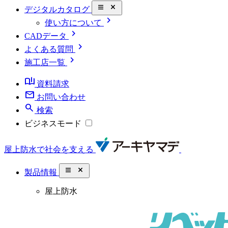
close_small
デジタルカタログ
chevron_right
使い方について
chevron_right
CADデータ
chevron_right
よくある質問
chevron_right
施工店一覧
book_ribbon
資料請求
mail
お問い合わせ
search
検索
ビジネスモード
屋上防水で社会を支える
close_small
製品情報
屋上防水