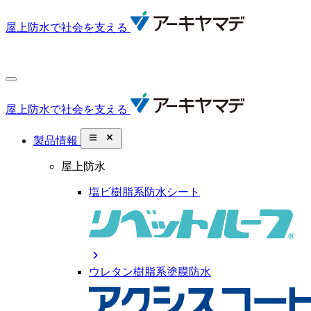
屋上防水で社会を支える
屋上防水で社会を支える
close_small
製品情報
屋上防水
塩ビ樹脂系防水シート
chevron_right
ウレタン樹脂系塗膜防水