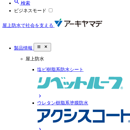
search
検索
ビジネスモード
屋上防水で社会を支える
close_small
製品情報
屋上防水
塩ビ樹脂系防水シート
chevron_right
ウレタン樹脂系塗膜防水
chevron_right