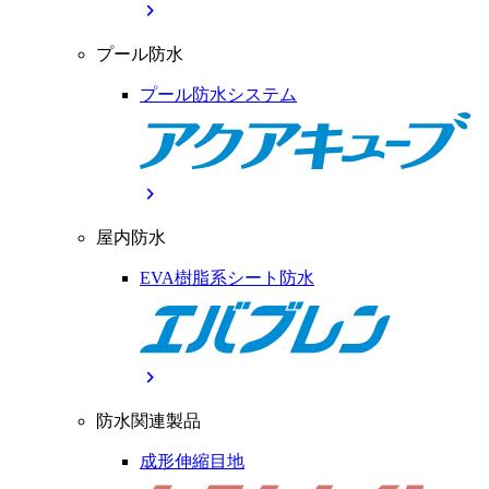
chevron_right
プール防水
プール防水システム
chevron_right
屋内防水
EVA樹脂系シート防水
chevron_right
防水関連製品
成形伸縮目地