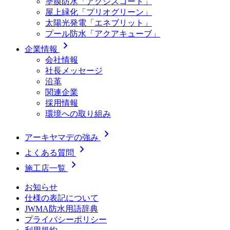
塗膜防水「アクシスコート」
屋上緑化「プリオグリーン」
太陽光発電「エネブリット」
プール防水「アクアキューブ」
chevron_right
企業情報
会社情報
社長メッセージ
沿革
関連企業
採用情報
環境への取り組み
chevron_right
アーキヤマデの強み
chevron_right
よくある質問
chevron_right
施工店一覧
お知らせ
仕様の表記について
JWMA防水用語辞典
プライバシーポリシー