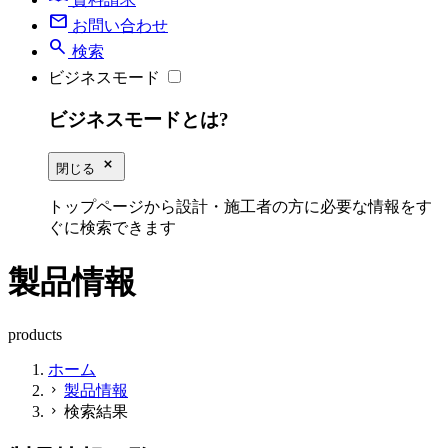
mail
お問い合わせ
search
検索
ビジネスモード
ビジネスモードとは?
close_small
閉じる
トップページから設計・施工者の方に必要な情報をす
ぐに検索できます
製品情報
products
ホーム
製品情報
chevron_right
検索結果
chevron_right