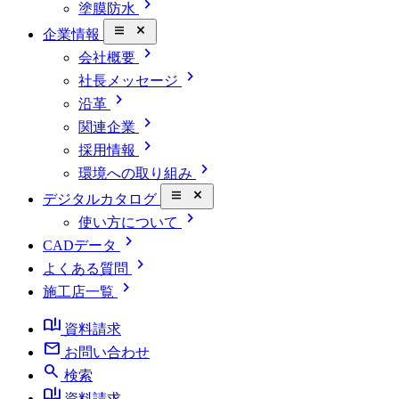
chevron_right
塗膜防水
close_small
企業情報
chevron_right
会社概要
chevron_right
社長メッセージ
chevron_right
沿革
chevron_right
関連企業
chevron_right
採用情報
chevron_right
環境への取り組み
close_small
デジタルカタログ
chevron_right
使い方について
chevron_right
CADデータ
chevron_right
よくある質問
chevron_right
施工店一覧
book_ribbon
資料請求
mail
お問い合わせ
search
検索
book_ribbon
資料請求