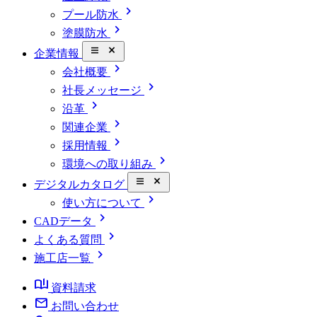
chevron_right
プール防水
chevron_right
塗膜防水
close_small
企業情報
chevron_right
会社概要
chevron_right
社長メッセージ
chevron_right
沿革
chevron_right
関連企業
chevron_right
採用情報
chevron_right
環境への取り組み
close_small
デジタルカタログ
chevron_right
使い方について
chevron_right
CADデータ
chevron_right
よくある質問
chevron_right
施工店一覧
book_ribbon
資料請求
mail
お問い合わせ