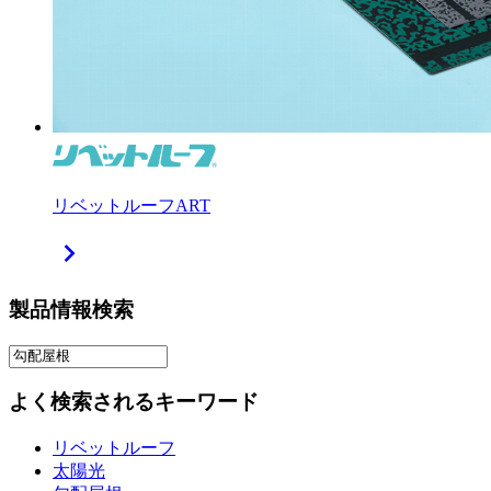
リベットルーフART
chevron_right
製品情報検索
よく検索されるキーワード
リベットルーフ
太陽光