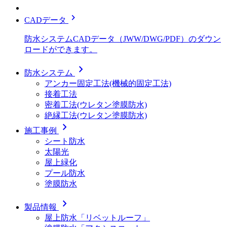
chevron_right
CADデータ
防水システムCADデータ（JWW/DWG/PDF）のダウン
ロードができます。
chevron_right
防水システム
アンカー固定工法(機械的固定工法)
接着工法
密着工法(ウレタン塗膜防水)
絶縁工法(ウレタン塗膜防水)
chevron_right
施工事例
シート防水
太陽光
屋上緑化
プール防水
塗膜防水
chevron_right
製品情報
屋上防水「リベットルーフ」