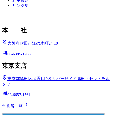
利用規約
リンク集
本 社
location_on
大阪府吹田市江の木町24-10
deskphone
06-6385-1268
東京支店
location_on
東京都墨田区堤通1-19-9
リバーサイド隅田・セントラル
タワー
deskphone
03-6657-1561
chevron_right
営業所一覧