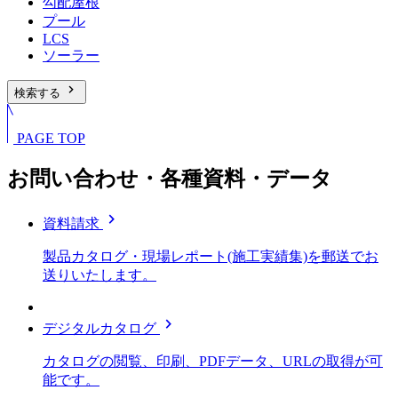
勾配屋根
プール
LCS
ソーラー
chevron_right
検索する
PAGE TOP
お問い合わせ・各種資料・データ
chevron_right
資料請求
製品カタログ・現場レポート(施工実績集)を郵送でお
送りいたします。
chevron_right
デジタルカタログ
カタログの閲覧、印刷、PDFデータ、URLの取得が可
能です。