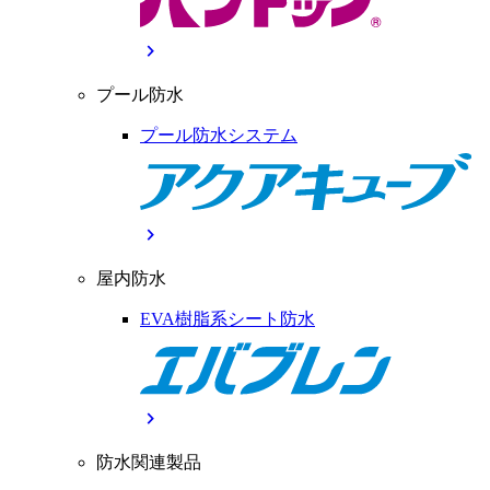
chevron_right
プール防水
プール防水システム
chevron_right
屋内防水
EVA樹脂系シート防水
chevron_right
防水関連製品