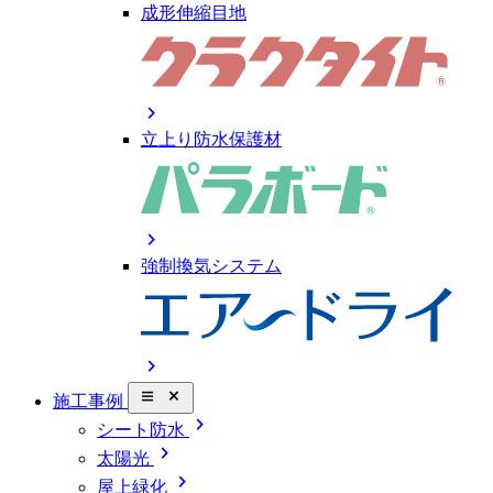
成形伸縮目地
chevron_right
立上り防水保護材
chevron_right
強制換気システム
chevron_right
close_small
施工事例
chevron_right
シート防水
chevron_right
太陽光
chevron_right
屋上緑化