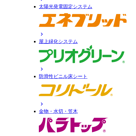
太陽光発電固定システム
chevron_right
屋上緑化システム
chevron_right
防滑性ビニル床シート
chevron_right
金物・水切・笠木