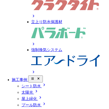
chevron_right
立上り防水保護材
chevron_right
強制換気システム
chevron_right
close_small
施工事例
chevron_right
シート防水
chevron_right
太陽光
chevron_right
屋上緑化
chevron_right
プール防水