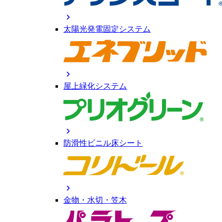
chevron_right
太陽光発電固定システム
chevron_right
屋上緑化システム
chevron_right
防滑性ビニル床シート
chevron_right
金物・水切・笠木