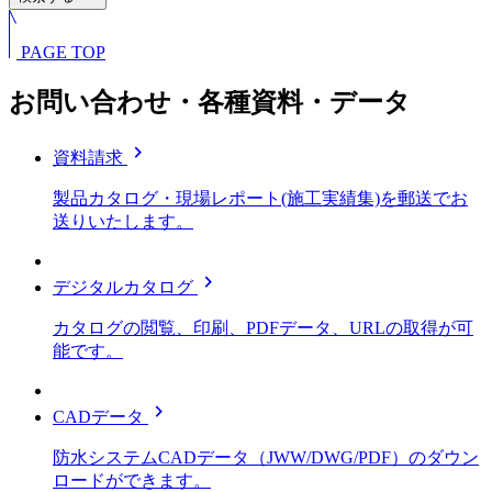
PAGE TOP
お問い合わせ・各種資料・データ
chevron_right
資料請求
製品カタログ・現場レポート(施工実績集)を郵送でお
送りいたします。
chevron_right
デジタルカタログ
カタログの閲覧、印刷、PDFデータ、URLの取得が可
能です。
chevron_right
CADデータ
防水システムCADデータ（JWW/DWG/PDF）のダウン
ロードができます。