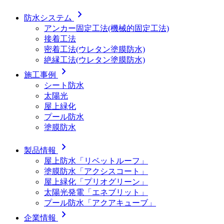
chevron_right
防水システム
アンカー固定工法(機械的固定工法)
接着工法
密着工法(ウレタン塗膜防水)
絶縁工法(ウレタン塗膜防水)
chevron_right
施工事例
シート防水
太陽光
屋上緑化
プール防水
塗膜防水
chevron_right
製品情報
屋上防水「リベットルーフ」
塗膜防水「アクシスコート」
屋上緑化「プリオグリーン」
太陽光発電「エネブリット」
プール防水「アクアキューブ」
chevron_right
企業情報