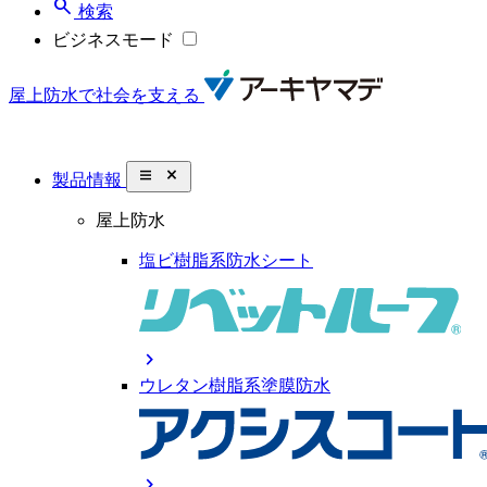
search
検索
ビジネスモード
屋上防水で社会を支える
close_small
製品情報
屋上防水
塩ビ樹脂系防水シート
chevron_right
ウレタン樹脂系塗膜防水
chevron_right