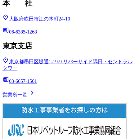
本 社
location_on
大阪府吹田市江の木町24-10
deskphone
06-6385-1268
東京支店
location_on
東京都墨田区堤通1-19-9
リバーサイド隅田・セントラル
タワー
deskphone
03-6657-1561
chevron_right
営業所一覧