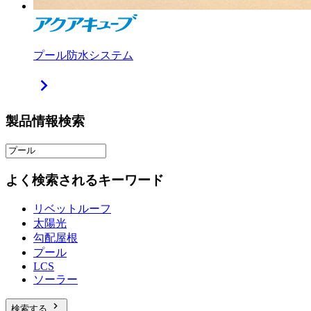
プール防水システム
chevron_right
製品情報検索
よく検索されるキーワード
リベットルーフ
太陽光
勾配屋根
プール
LCS
ソーラー
chevron_right
検索する