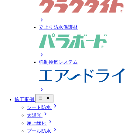
chevron_right
立上り防水保護材
chevron_right
強制換気システム
chevron_right
close_small
施工事例
chevron_right
シート防水
chevron_right
太陽光
chevron_right
屋上緑化
chevron_right
プール防水