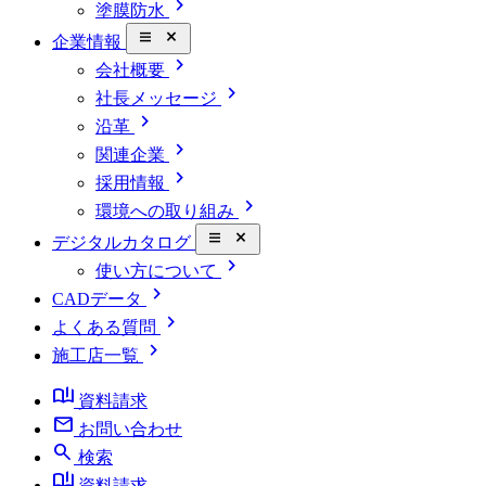
chevron_right
塗膜防水
close_small
企業情報
chevron_right
会社概要
chevron_right
社長メッセージ
chevron_right
沿革
chevron_right
関連企業
chevron_right
採用情報
chevron_right
環境への取り組み
close_small
デジタルカタログ
chevron_right
使い方について
chevron_right
CADデータ
chevron_right
よくある質問
chevron_right
施工店一覧
book_ribbon
資料請求
mail
お問い合わせ
search
検索
book_ribbon
資料請求