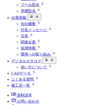
chevron_right
プール防水
chevron_right
塗膜防水
close_small
企業情報
chevron_right
会社概要
chevron_right
社長メッセージ
chevron_right
沿革
chevron_right
関連企業
chevron_right
採用情報
chevron_right
環境への取り組み
close_small
デジタルカタログ
chevron_right
使い方について
chevron_right
CADデータ
chevron_right
よくある質問
chevron_right
施工店一覧
book_ribbon
資料請求
mail
お問い合わせ