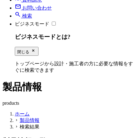
mail
お問い合わせ
search
検索
ビジネスモード
ビジネスモードとは?
close_small
閉じる
トップページから設計・施工者の方に必要な情報をす
ぐに検索できます
製品情報
products
ホーム
製品情報
chevron_right
検索結果
chevron_right