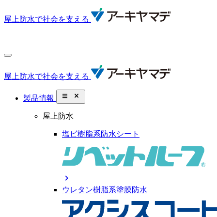
屋上防水で社会を支える
屋上防水で社会を支える
close_small
製品情報
屋上防水
塩ビ樹脂系防水シート
chevron_right
ウレタン樹脂系塗膜防水