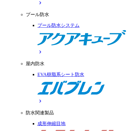
chevron_right
プール防水
プール防水システム
chevron_right
屋内防水
EVA樹脂系シート防水
chevron_right
防水関連製品
成形伸縮目地