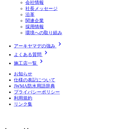
会社情報
社長メッセージ
沿革
関連企業
採用情報
環境への取り組み
chevron_right
アーキヤマデの強み
chevron_right
よくある質問
chevron_right
施工店一覧
お知らせ
仕様の表記について
JWMA防水用語辞典
プライバシーポリシー
利用規約
リンク集