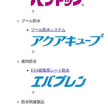
chevron_right
プール防水
プール防水システム
chevron_right
屋内防水
EVA樹脂系シート防水
chevron_right
防水関連製品