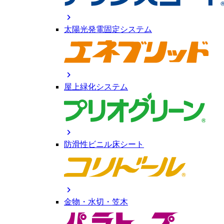
chevron_right
太陽光発電固定システム
chevron_right
屋上緑化システム
chevron_right
防滑性ビニル床シート
chevron_right
金物・水切・笠木