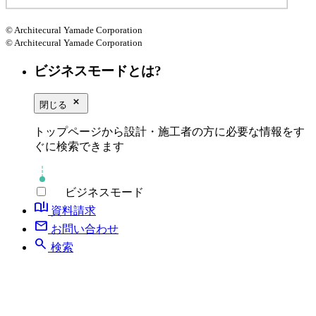
© Architecural Yamade Corporation
© Architecural Yamade Corporation
ビジネスモードとは?
close_small
閉じる
トップページから設計・施工者の方に必要な情報をす
ぐに検索できます
ビジネスモード
book_ribbon
資料請求
mail
お問い合わせ
search
検索