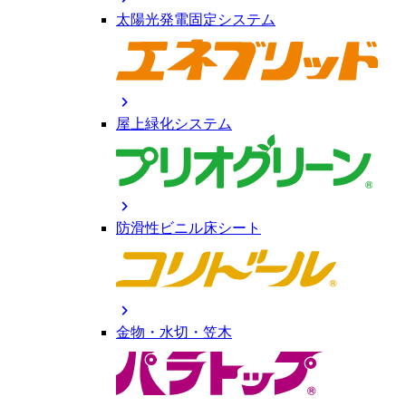
太陽光発電固定システム
chevron_right
屋上緑化システム
chevron_right
防滑性ビニル床シート
chevron_right
金物・水切・笠木