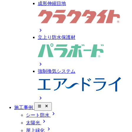
成形伸縮目地
chevron_right
立上り防水保護材
chevron_right
強制換気システム
chevron_right
close_small
施工事例
chevron_right
シート防水
chevron_right
太陽光
chevron_right
屋上緑化