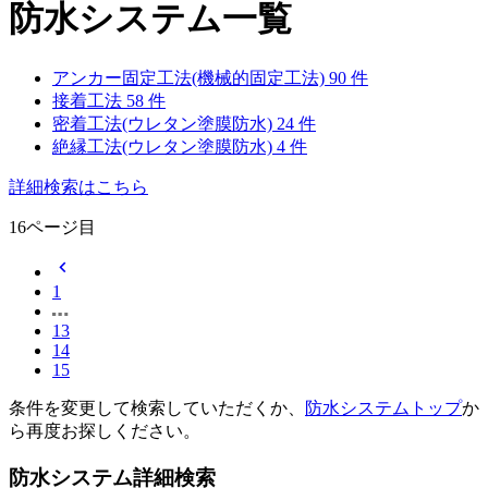
防水システム一覧
アンカー固定工法(機械的固定工法)
90
件
接着工法
58
件
密着工法(ウレタン塗膜防水)
24
件
絶縁工法(ウレタン塗膜防水)
4
件
詳細検索はこちら
16ページ目
chevron_left
1
13
14
15
条件を変更して検索していただくか、
防水システムトップ
か
ら再度お探しください。
防水システム詳細検索