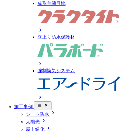
成形伸縮目地
chevron_right
立上り防水保護材
chevron_right
強制換気システム
chevron_right
close_small
施工事例
chevron_right
シート防水
chevron_right
太陽光
chevron_right
屋上緑化