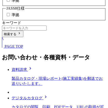
準拠
JASS8仕様
準拠
キーワード
chevron_right
検索する
PAGE TOP
お問い合わせ・各種資料・データ
chevron_right
資料請求
製品カタログ・現場レポート(施工実績集)を郵送でお
送りいたします。
chevron_right
デジタルカタログ
カタログの閲覧、印刷、PDFデータ、URLの取得が可