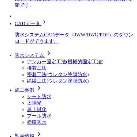
能です。
chevron_right
CADデータ
防水システムCADデータ（JWW/DWG/PDF）のダウン
ロードができます。
chevron_right
防水システム
アンカー固定工法(機械的固定工法)
接着工法
密着工法(ウレタン塗膜防水)
絶縁工法(ウレタン塗膜防水)
chevron_right
施工事例
シート防水
太陽光
屋上緑化
プール防水
塗膜防水
chevron_right
製品情報