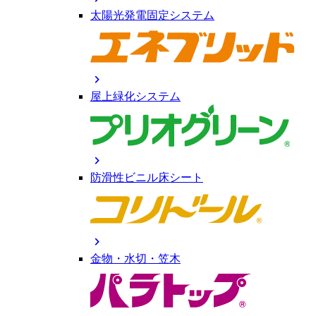
太陽光発電固定システム
chevron_right
屋上緑化システム
chevron_right
防滑性ビニル床シート
chevron_right
金物・水切・笠木