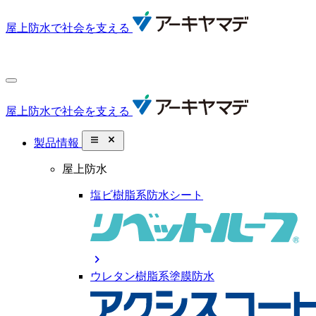
屋上防水で社会を支える
屋上防水で社会を支える
close_small
製品情報
屋上防水
塩ビ樹脂系防水シート
chevron_right
ウレタン樹脂系塗膜防水