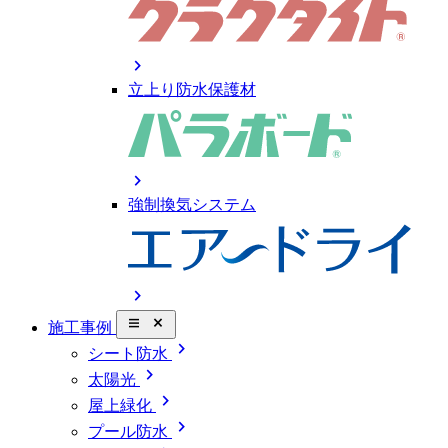
chevron_right
立上り防水保護材
chevron_right
強制換気システム
chevron_right
close_small
施工事例
chevron_right
シート防水
chevron_right
太陽光
chevron_right
屋上緑化
chevron_right
プール防水