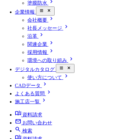
chevron_right
塗膜防水
close_small
企業情報
chevron_right
会社概要
chevron_right
社長メッセージ
chevron_right
沿革
chevron_right
関連企業
chevron_right
採用情報
chevron_right
環境への取り組み
close_small
デジタルカタログ
chevron_right
使い方について
chevron_right
CADデータ
chevron_right
よくある質問
chevron_right
施工店一覧
book_ribbon
資料請求
mail
お問い合わせ
search
検索
book_ribbon
資料請求