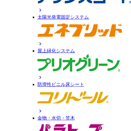
chevron_right
太陽光発電固定システム
chevron_right
屋上緑化システム
chevron_right
防滑性ビニル床シート
chevron_right
金物・水切・笠木