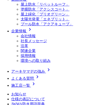
屋上防水「リベットルーフ」
塗膜防水「アクシスコート」
屋上緑化「プリオグリーン」
太陽光発電「エネブリット」
プール防水「アクアキューブ」
chevron_right
企業情報
会社情報
社長メッセージ
沿革
関連企業
採用情報
環境への取り組み
chevron_right
アーキヤマデの強み
chevron_right
よくある質問
chevron_right
施工店一覧
お知らせ
仕様の表記について
JWMA防水用語辞典