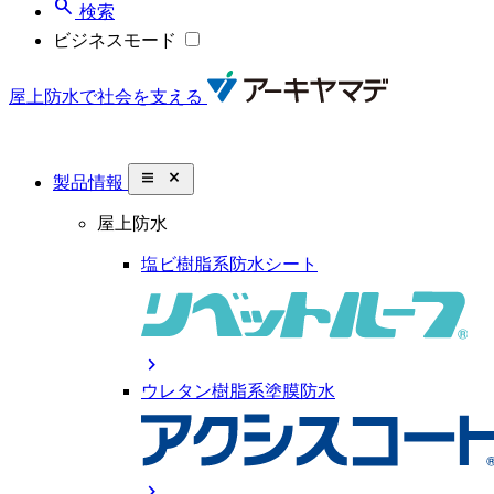
search
検索
ビジネスモード
屋上防水で社会を支える
close_small
製品情報
屋上防水
塩ビ樹脂系防水シート
chevron_right
ウレタン樹脂系塗膜防水
chevron_right