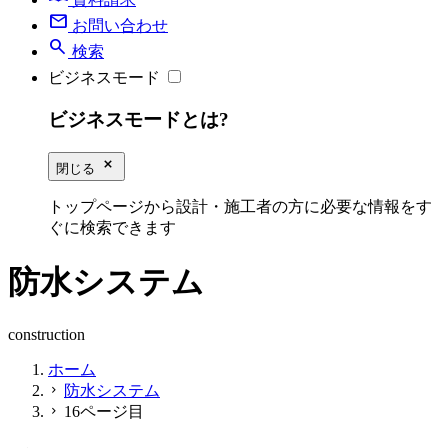
mail
お問い合わせ
search
検索
ビジネスモード
ビジネスモードとは?
close_small
閉じる
トップページから設計・施工者の方に必要な情報をす
ぐに検索できます
防水システム
construction
ホーム
防水システム
chevron_right
16ページ目
chevron_right