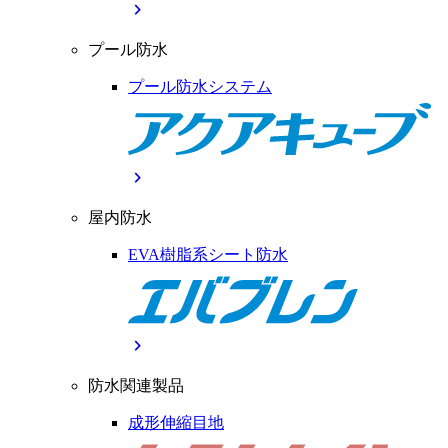
chevron_right
プール防水
プール防水システム
chevron_right
屋内防水
EVA樹脂系シート防水
chevron_right
防水関連製品
成形伸縮目地