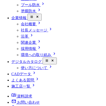
chevron_right
プール防水
chevron_right
塗膜防水
close_small
企業情報
chevron_right
会社概要
chevron_right
社長メッセージ
chevron_right
沿革
chevron_right
関連企業
chevron_right
採用情報
chevron_right
環境への取り組み
close_small
デジタルカタログ
chevron_right
使い方について
chevron_right
CADデータ
chevron_right
よくある質問
chevron_right
施工店一覧
book_ribbon
資料請求
mail
お問い合わせ