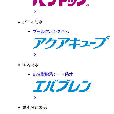
chevron_right
プール防水
プール防水システム
chevron_right
屋内防水
EVA樹脂系シート防水
chevron_right
防水関連製品