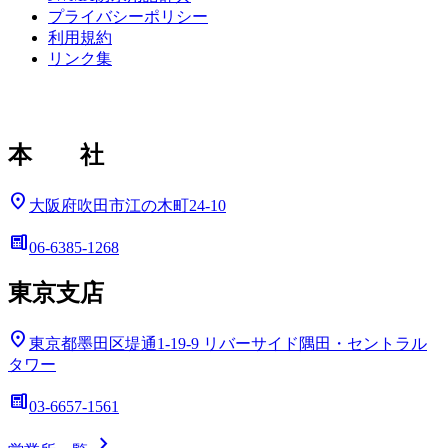
プライバシーポリシー
利用規約
リンク集
本 社
location_on
大阪府吹田市江の木町24-10
deskphone
06-6385-1268
東京支店
location_on
東京都墨田区堤通1-19-9
リバーサイド隅田・セントラル
タワー
deskphone
03-6657-1561
chevron_right