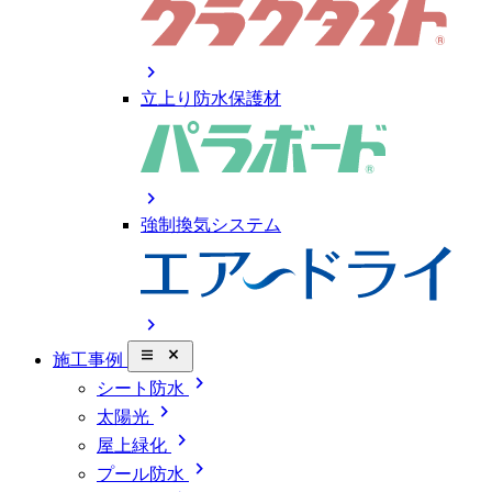
chevron_right
立上り防水保護材
chevron_right
強制換気システム
chevron_right
close_small
施工事例
chevron_right
シート防水
chevron_right
太陽光
chevron_right
屋上緑化
chevron_right
プール防水