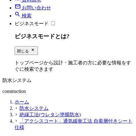
mail
お問い合わせ
search
検索
ビジネスモード
ビジネスモードとは?
close_small
閉じる
トップページから設計・施工者の方に必要な情報をす
ぐに検索できます
防水システム
construction
ホーム
防水システム
chevron_right
絶縁工法(ウレタン塗膜防水)
chevron_right
「アクシスコート」通気緩衝工法 自着層付きシート
chevron_right
仕様