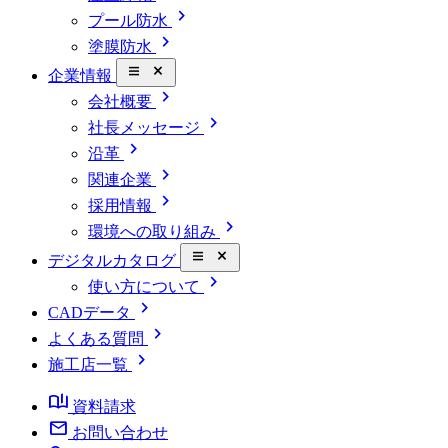
chevron_right
プール防水
chevron_right
塗膜防水
close_small
企業情報
chevron_right
会社概要
chevron_right
社長メッセージ
chevron_right
沿革
chevron_right
関連企業
chevron_right
採用情報
chevron_right
環境への取り組み
close_small
デジタルカタログ
chevron_right
使い方について
chevron_right
CADデータ
chevron_right
よくある質問
chevron_right
施工店一覧
book_ribbon
資料請求
mail
お問い合わせ