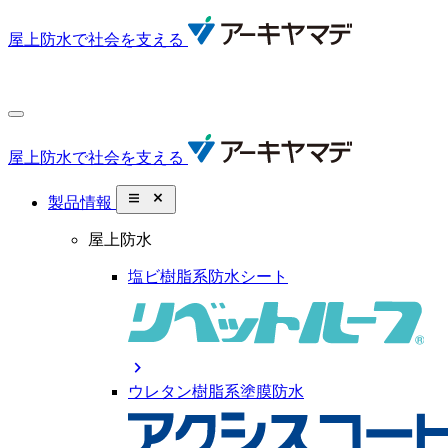
屋上防水で社会を支える
屋上防水で社会を支える
close_small
製品情報
屋上防水
塩ビ樹脂系防水シート
chevron_right
ウレタン樹脂系塗膜防水