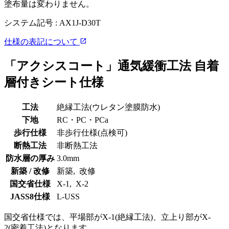
塗布量は変わりません。
システム記号 :
AX1J-D30T
open_in_new
仕様の表記について
「アクシスコート」通気緩衝工法 自着
層付きシート仕様
工法
絶縁工法(ウレタン塗膜防水)
下地
RC・PC・PCa
歩行仕様
非歩行仕様(点検可)
断熱工法
非断熱工法
防水層の厚み
3.0mm
新築 / 改修
新築, 改修
国交省仕様
X-1, X-2
JASS8仕様
L-USS
国交省仕様では、平場部がX-1(絶縁工法)、立上り部がX-
2(密着工法)となります。