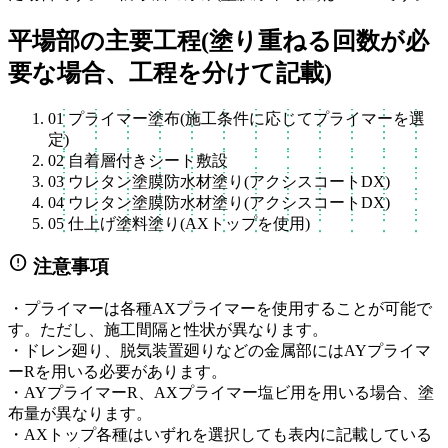
平場部の主要工程(塗り重ねる回数が必
要な場合、工程を分けて記載)
01
プライマー塗布(施工条件に応じてプライマーを選
定)
02
自着層付きシート敷設
03
ウレタン塗膜防水材塗り(アクシスコートDX)
04
ウレタン塗膜防水材塗り(アクシスコートDX)
05
仕上げ塗料塗り(AXトップを使用)
error
注意事項
・プライマーは各種AXプライマーを使用することが可能で
す。ただし、施工間隔と性状が異なります。
・ドレン廻り、脱気装置廻りなどの金属部にはAYプライマ
ーRを用いる必要があります。
・AYプライマーR、AXプライマー塩ビ用を用いる場合、塗
布量が異なります。
・AXトップ各種はいずれを選択しても表内に記載している