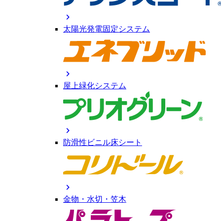
chevron_right
太陽光発電固定システム
chevron_right
屋上緑化システム
chevron_right
防滑性ビニル床シート
chevron_right
金物・水切・笠木