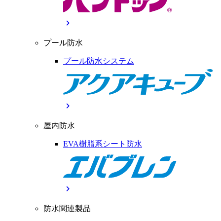
chevron_right
プール防水
プール防水システム
chevron_right
屋内防水
EVA樹脂系シート防水
chevron_right
防水関連製品