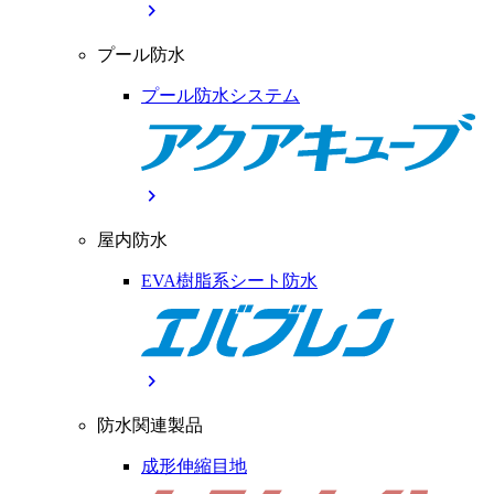
chevron_right
プール防水
プール防水システム
chevron_right
屋内防水
EVA樹脂系シート防水
chevron_right
防水関連製品
成形伸縮目地