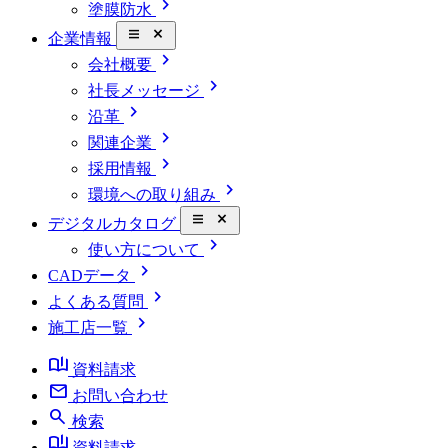
chevron_right
塗膜防水
close_small
企業情報
chevron_right
会社概要
chevron_right
社長メッセージ
chevron_right
沿革
chevron_right
関連企業
chevron_right
採用情報
chevron_right
環境への取り組み
close_small
デジタルカタログ
chevron_right
使い方について
chevron_right
CADデータ
chevron_right
よくある質問
chevron_right
施工店一覧
book_ribbon
資料請求
mail
お問い合わせ
search
検索
book_ribbon
資料請求