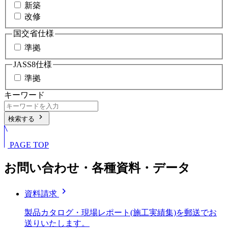
新築
改修
国交省仕様
準拠
JASS8仕様
準拠
キーワード
chevron_right
検索する
PAGE TOP
お問い合わせ・各種資料・データ
chevron_right
資料請求
製品カタログ・現場レポート(施工実績集)を郵送でお
送りいたします。