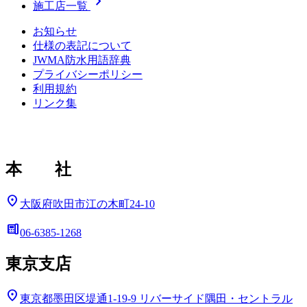
chevron_right
施工店一覧
お知らせ
仕様の表記について
JWMA防水用語辞典
プライバシーポリシー
利用規約
リンク集
本 社
location_on
大阪府吹田市江の木町24-10
deskphone
06-6385-1268
東京支店
location_on
東京都墨田区堤通1-19-9
リバーサイド隅田・セントラル