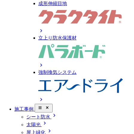
成形伸縮目地
chevron_right
立上り防水保護材
chevron_right
強制換気システム
chevron_right
close_small
施工事例
chevron_right
シート防水
chevron_right
太陽光
chevron_right
屋上緑化