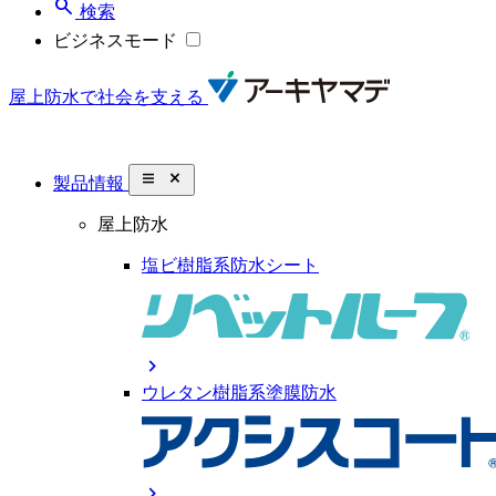
search
検索
ビジネスモード
屋上防水で社会を支える
close_small
製品情報
屋上防水
塩ビ樹脂系防水シート
chevron_right
ウレタン樹脂系塗膜防水
chevron_right