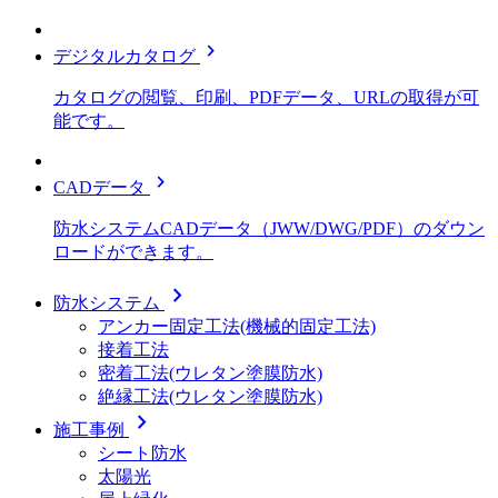
chevron_right
デジタルカタログ
カタログの閲覧、印刷、PDFデータ、URLの取得が可
能です。
chevron_right
CADデータ
防水システムCADデータ（JWW/DWG/PDF）のダウン
ロードができます。
chevron_right
防水システム
アンカー固定工法(機械的固定工法)
接着工法
密着工法(ウレタン塗膜防水)
絶縁工法(ウレタン塗膜防水)
chevron_right
施工事例
シート防水
太陽光