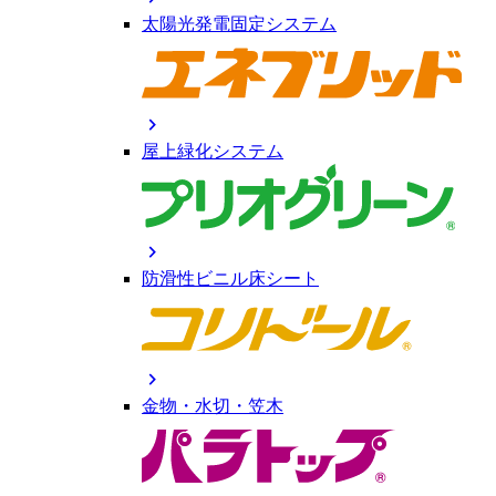
太陽光発電固定システム
chevron_right
屋上緑化システム
chevron_right
防滑性ビニル床シート
chevron_right
金物・水切・笠木