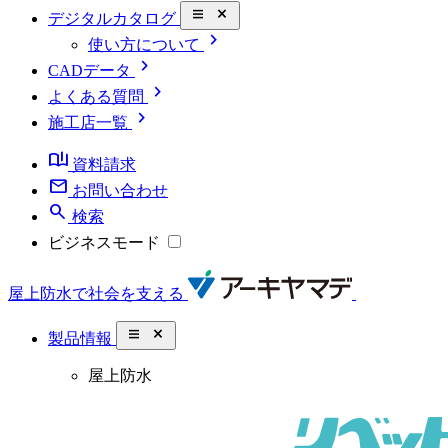
close_small
デジタルカタログ
chevron_right
使い方について
chevron_right
CADデータ
chevron_right
よくある質問
chevron_right
施工店一覧
book_ribbon
資料請求
mail
お問い合わせ
search
検索
ビジネスモード
屋上防水で社会を支える
close_small
製品情報
屋上防水