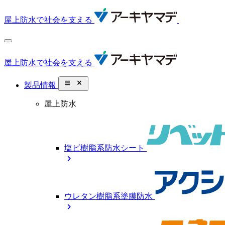
屋上防水で社会を支える
屋上防水で社会を支える
close_small
製品情報
屋上防水
塩ビ樹脂系防水シート
chevron_right
ウレタン樹脂系塗膜防水
chevron_right