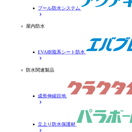
プール防水システム
chevron_right
屋内防水
EVA樹脂系シート防水
chevron_right
防水関連製品
成形伸縮目地
chevron_right
立上り防水保護材
chevron_right