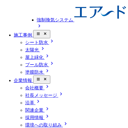
強制換気システム
chevron_right
close_small
施工事例
chevron_right
シート防水
chevron_right
太陽光
chevron_right
屋上緑化
chevron_right
プール防水
chevron_right
塗膜防水
close_small
企業情報
chevron_right
会社概要
chevron_right
社長メッセージ
chevron_right
沿革
chevron_right
関連企業
chevron_right
採用情報
chevron_right
環境への取り組み