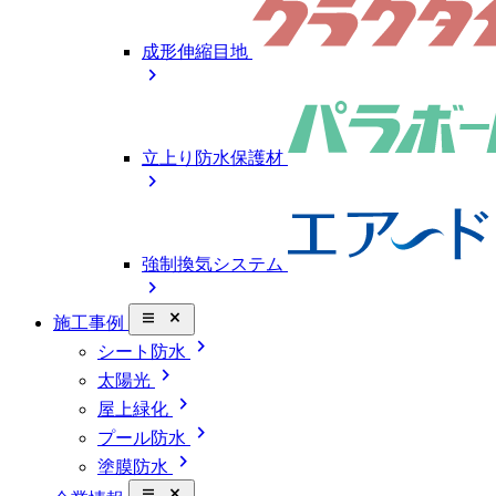
成形伸縮目地
chevron_right
立上り防水保護材
chevron_right
強制換気システム
chevron_right
close_small
施工事例
chevron_right
シート防水
chevron_right
太陽光
chevron_right
屋上緑化
chevron_right
プール防水
chevron_right
塗膜防水
close_small