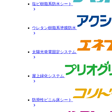
塩ビ樹脂系防水シート
chevron_right
ウレタン樹脂系塗膜防水
chevron_right
太陽光発電固定システム
chevron_right
屋上緑化システム
chevron_right
防滑性ビニル床シート
chevron_right