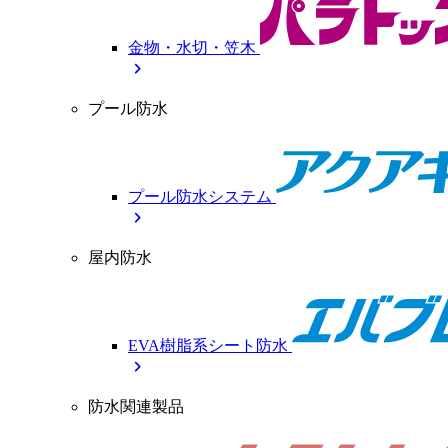
金物・水切・笠木
chevron_right
プール防水
プール防水システム
chevron_right
屋内防水
EVA樹脂系シート防水
chevron_right
防水関連製品