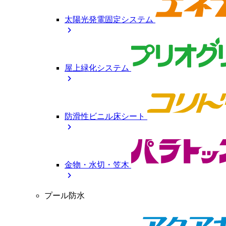
太陽光発電固定システム
chevron_right
屋上緑化システム
chevron_right
防滑性ビニル床シート
chevron_right
金物・水切・笠木
chevron_right
プール防水