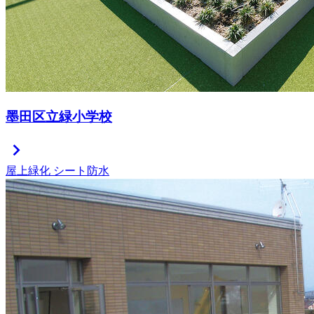
墨田区立緑小学校
chevron_right
屋上緑化
シート防水