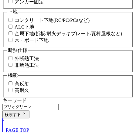
アンカー固定
下地
コンクリート下地(RC/PC/PCaなど)
ALC下地
金属下地(折板/耐火デッキプレート/瓦棒屋根など)
木・ボード下地
断熱仕様
外断熱工法
非断熱工法
機能
高反射
高耐久
キーワード
chevron_right
検索する
PAGE TOP