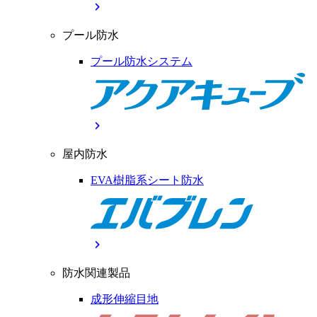
chevron_right
プール防水
プール防水システム
chevron_right
屋内防水
EVA樹脂系シート防水
chevron_right
防水関連製品
成形伸縮目地