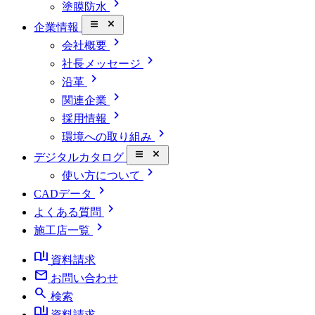
chevron_right
塗膜防水
close_small
企業情報
chevron_right
会社概要
chevron_right
社長メッセージ
chevron_right
沿革
chevron_right
関連企業
chevron_right
採用情報
chevron_right
環境への取り組み
close_small
デジタルカタログ
chevron_right
使い方について
chevron_right
CADデータ
chevron_right
よくある質問
chevron_right
施工店一覧
book_ribbon
資料請求
mail
お問い合わせ
search
検索
book_ribbon
資料請求