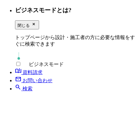
ビジネスモードとは?
close_small
閉じる
トップページから設計・施工者の方に必要な情報をす
ぐに検索できます
ビジネスモード
book_ribbon
資料請求
mail
お問い合わせ
search
検索