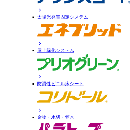
chevron_right
太陽光発電固定システム
chevron_right
屋上緑化システム
chevron_right
防滑性ビニル床シート
chevron_right
金物・水切・笠木