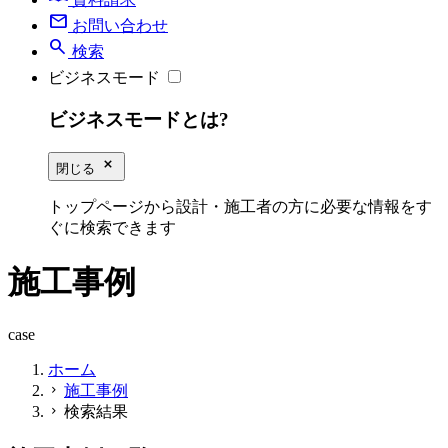
mail
お問い合わせ
search
検索
ビジネスモード
ビジネスモードとは?
close_small
閉じる
トップページから設計・施工者の方に必要な情報をす
ぐに検索できます
施工事例
case
ホーム
施工事例
chevron_right
検索結果
chevron_right