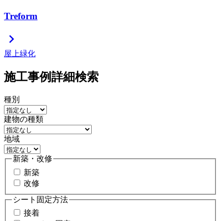
Treform
chevron_right
屋上緑化
施工事例詳細検索
種別
建物の種類
地域
新築・改修
新築
改修
シート固定方法
接着