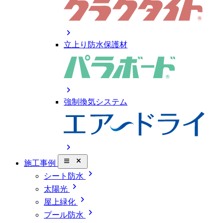
chevron_right
立上り防水保護材
chevron_right
強制換気システム
chevron_right
close_small
施工事例
chevron_right
シート防水
chevron_right
太陽光
chevron_right
屋上緑化
chevron_right
プール防水