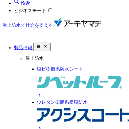
search
検索
ビジネスモード
屋上防水で社会を支える
close_small
製品情報
屋上防水
塩ビ樹脂系防水シート
chevron_right
ウレタン樹脂系塗膜防水
chevron_right