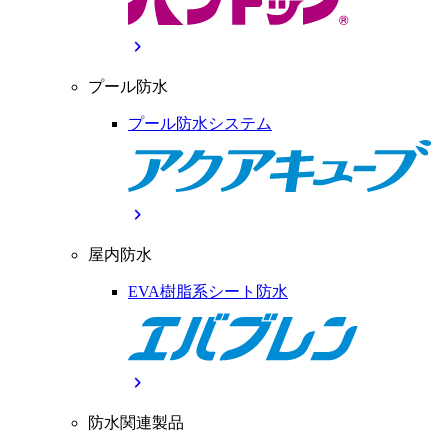
chevron_right
プール防水
プール防水システム
chevron_right
屋内防水
EVA樹脂系シート防水
chevron_right
防水関連製品