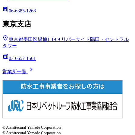
deskphone
06-6385-1268
東京支店
location_on
東京都墨田区堤通1-19-9
リバーサイド隅田・セントラル
タワー
deskphone
03-6657-1561
chevron_right
営業所一覧
© Architecural Yamade Corporation
© Architecural Yamade Corporation