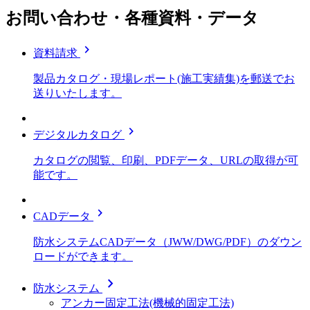
お問い合わせ・各種資料・データ
chevron_right
資料請求
製品カタログ・現場レポート(施工実績集)を郵送でお
送りいたします。
chevron_right
デジタルカタログ
カタログの閲覧、印刷、PDFデータ、URLの取得が可
能です。
chevron_right
CADデータ
防水システムCADデータ（JWW/DWG/PDF）のダウン
ロードができます。
chevron_right
防水システム
アンカー固定工法(機械的固定工法)