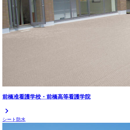
前橋准看護学校・前橋高等看護学院
chevron_right
シート防水