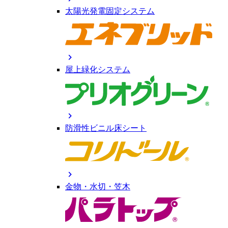
太陽光発電固定システム
chevron_right
屋上緑化システム
chevron_right
防滑性ビニル床シート
chevron_right
金物・水切・笠木