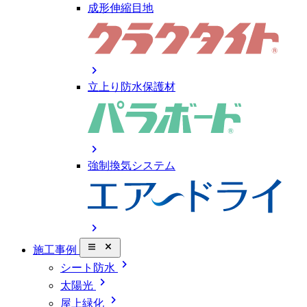
成形伸縮目地
chevron_right
立上り防水保護材
chevron_right
強制換気システム
chevron_right
close_small
施工事例
chevron_right
シート防水
chevron_right
太陽光
chevron_right
屋上緑化