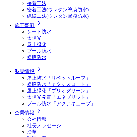
接着工法
密着工法(ウレタン塗膜防水)
絶縁工法(ウレタン塗膜防水)
chevron_right
施工事例
シート防水
太陽光
屋上緑化
プール防水
塗膜防水
chevron_right
製品情報
屋上防水「リベットルーフ」
塗膜防水「アクシスコート」
屋上緑化「プリオグリーン」
太陽光発電「エネブリット」
プール防水「アクアキューブ」
chevron_right
企業情報
会社情報
社長メッセージ
沿革