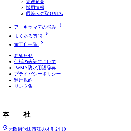
関連企業
採用情報
環境への取り組み
chevron_right
アーキヤマデの強み
chevron_right
よくある質問
chevron_right
施工店一覧
お知らせ
仕様の表記について
JWMA防水用語辞典
プライバシーポリシー
利用規約
リンク集
本 社
location_on
大阪府吹田市江の木町24-10