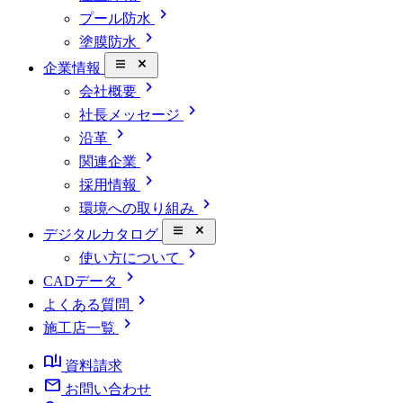
chevron_right
プール防水
chevron_right
塗膜防水
close_small
企業情報
chevron_right
会社概要
chevron_right
社長メッセージ
chevron_right
沿革
chevron_right
関連企業
chevron_right
採用情報
chevron_right
環境への取り組み
close_small
デジタルカタログ
chevron_right
使い方について
chevron_right
CADデータ
chevron_right
よくある質問
chevron_right
施工店一覧
book_ribbon
資料請求
mail
お問い合わせ