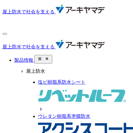
屋上防水で社会を支える
屋上防水で社会を支える
close_small
製品情報
屋上防水
塩ビ樹脂系防水シート
chevron_right
ウレタン樹脂系塗膜防水