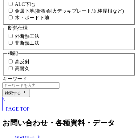
ALC下地
金属下地(折板/耐火デッキプレート/瓦棒屋根など)
木・ボード下地
断熱仕様
外断熱工法
非断熱工法
機能
高反射
高耐久
キーワード
chevron_right
検索する
PAGE TOP
お問い合わせ・各種資料・データ
chevron_right