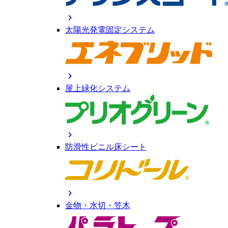
chevron_right
太陽光発電固定システム
chevron_right
屋上緑化システム
chevron_right
防滑性ビニル床シート
chevron_right
金物・水切・笠木