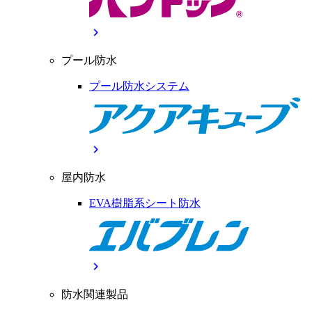
chevron_right
プール防水
プール防水システム
chevron_right
屋内防水
EVA樹脂系シート防水
chevron_right
防水関連製品