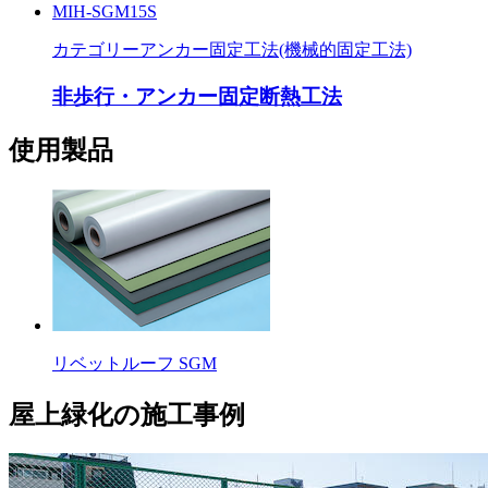
MIH-SGM15S
カテゴリー
アンカー固定工法(機械的固定工法)
非歩行・アンカー固定断熱工法
使用製品
リベットルーフ SGM
屋上緑化の施工事例