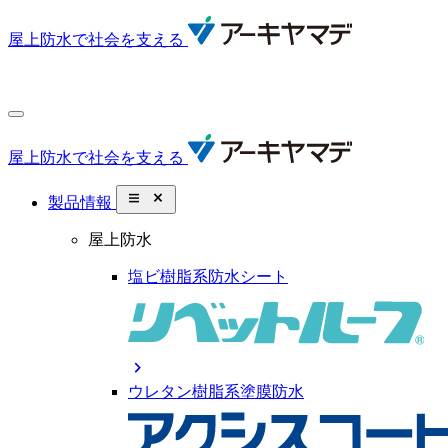
屋上防水で社会を支える
屋上防水で社会を支える
close_small
製品情報
屋上防水
塩ビ樹脂系防水シート
chevron_right
ウレタン樹脂系塗膜防水