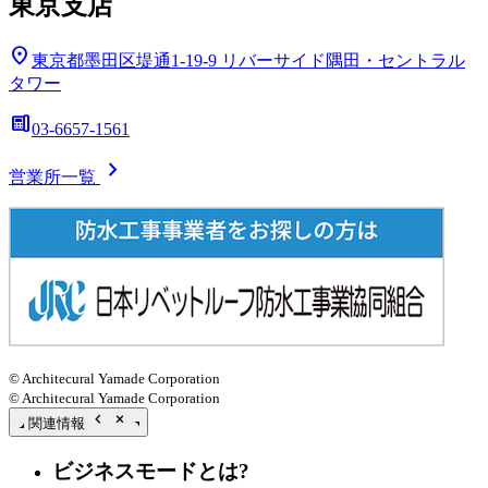
東京支店
location_on
東京都墨田区堤通1-19-9
リバーサイド隅田・セントラル
タワー
deskphone
03-6657-1561
chevron_right
営業所一覧
© Architecural Yamade Corporation
© Architecural Yamade Corporation
chevron_left
close_small
関連情報
ビジネスモードとは?