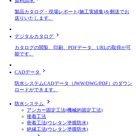
資料請求
製品カタログ・現場レポート(施工実績集)を郵送でお
送りいたします。
chevron_right
デジタルカタログ
カタログの閲覧、印刷、PDFデータ、URLの取得が可
能です。
chevron_right
CADデータ
防水システムCADデータ（JWW/DWG/PDF）のダウン
ロードができます。
chevron_right
防水システム
アンカー固定工法(機械的固定工法)
接着工法
密着工法(ウレタン塗膜防水)
絶縁工法(ウレタン塗膜防水)