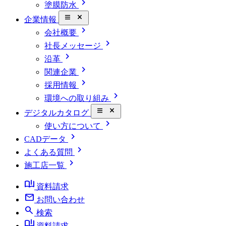
chevron_right
塗膜防水
close_small
企業情報
chevron_right
会社概要
chevron_right
社長メッセージ
chevron_right
沿革
chevron_right
関連企業
chevron_right
採用情報
chevron_right
環境への取り組み
close_small
デジタルカタログ
chevron_right
使い方について
chevron_right
CADデータ
chevron_right
よくある質問
chevron_right
施工店一覧
book_ribbon
資料請求
mail
お問い合わせ
search
検索
book_ribbon
資料請求