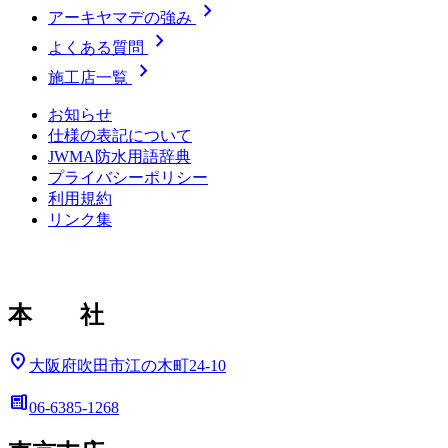
chevron_right
アーキヤマデの強み
chevron_right
よくある質問
chevron_right
施工店一覧
お知らせ
仕様の表記について
JWMA防水用語辞典
プライバシーポリシー
利用規約
リンク集
本 社
location_on
大阪府吹田市江の木町24-10
deskphone
06-6385-1268