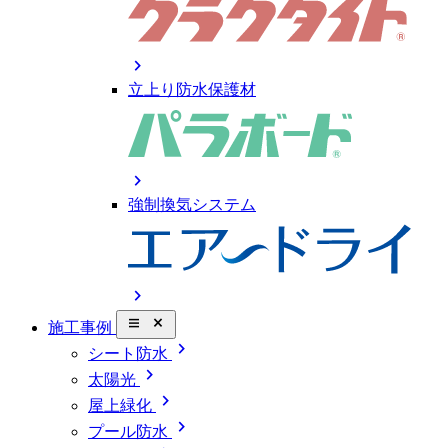
chevron_right
立上り防水保護材
chevron_right
強制換気システム
chevron_right
close_small
施工事例
chevron_right
シート防水
chevron_right
太陽光
chevron_right
屋上緑化
chevron_right
プール防水