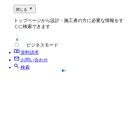
close_small
閉じる
トップページから設計・施工者の方に必要な情報をす
ぐに検索できます
ビジネスモード
book_ribbon
資料請求
mail
お問い合わせ
search
検索