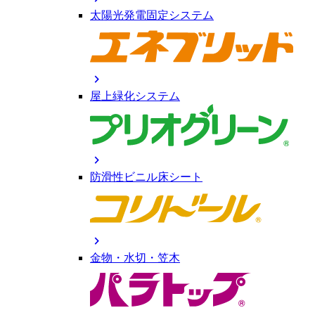
太陽光発電固定システム
chevron_right
屋上緑化システム
chevron_right
防滑性ビニル床シート
chevron_right
金物・水切・笠木