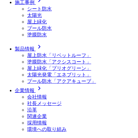
chevron_right
施工事例
シート防水
太陽光
屋上緑化
プール防水
塗膜防水
chevron_right
製品情報
屋上防水「リベットルーフ」
塗膜防水「アクシスコート」
屋上緑化「プリオグリーン」
太陽光発電「エネブリット」
プール防水「アクアキューブ」
chevron_right
企業情報
会社情報
社長メッセージ
沿革
関連企業
採用情報
環境への取り組み