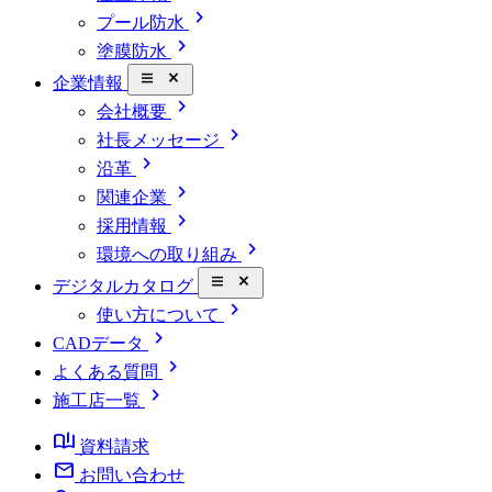
chevron_right
プール防水
chevron_right
塗膜防水
close_small
企業情報
chevron_right
会社概要
chevron_right
社長メッセージ
chevron_right
沿革
chevron_right
関連企業
chevron_right
採用情報
chevron_right
環境への取り組み
close_small
デジタルカタログ
chevron_right
使い方について
chevron_right
CADデータ
chevron_right
よくある質問
chevron_right
施工店一覧
book_ribbon
資料請求
mail
お問い合わせ