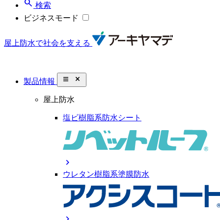
search
検索
ビジネスモード
屋上防水で社会を支える
close_small
製品情報
屋上防水
塩ビ樹脂系防水シート
chevron_right
ウレタン樹脂系塗膜防水
chevron_right