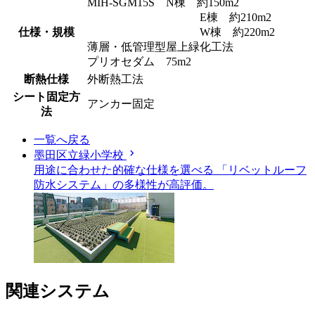
MIH-SGM15S N棟 約150m2
E棟 約210m2
仕様・規模
W棟 約220m2
薄層・低管理型屋上緑化工法
プリオセダム 75m2
断熱仕様
外断熱工法
シート固定方
アンカー固定
法
一覧へ戻る
chevron_right
墨田区立緑小学校
用途に合わせた的確な仕様を選べる 「リベットルーフ
防水システム」の多様性が高評価。
関連システム