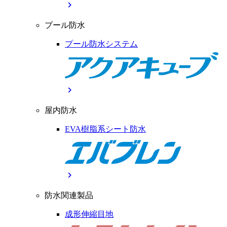
chevron_right
プール防水
プール防水システム
chevron_right
屋内防水
EVA樹脂系シート防水
chevron_right
防水関連製品
成形伸縮目地