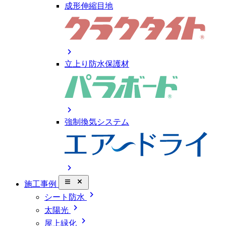
成形伸縮目地
chevron_right
立上り防水保護材
chevron_right
強制換気システム
chevron_right
close_small
施工事例
chevron_right
シート防水
chevron_right
太陽光
chevron_right
屋上緑化