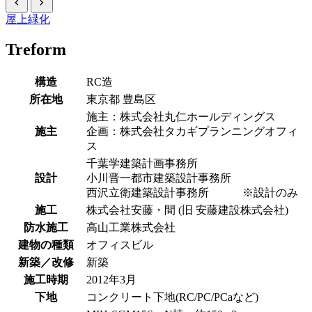
chevron_left
chevron_right
屋上緑化
Treform
構造
RC造
所在地
東京都
豊島区
施主：株式会社丸仁ホールディングス
施主
企画：株式会社タカギプランニングオフィ
ス
千葉学建築計画事務所
設計
小川晋一都市建築設計事務所
西沢立衛建築設計事務所 ※設計のみ
施工
株式会社安藤・間 (旧 安藤建設株式会社)
防水施工
高山工業株式会社
建物の種類
オフィスビル
新築／改修
新築
施工時期
2012年3月
下地
コンクリート下地(RC/PC/PCaなど)