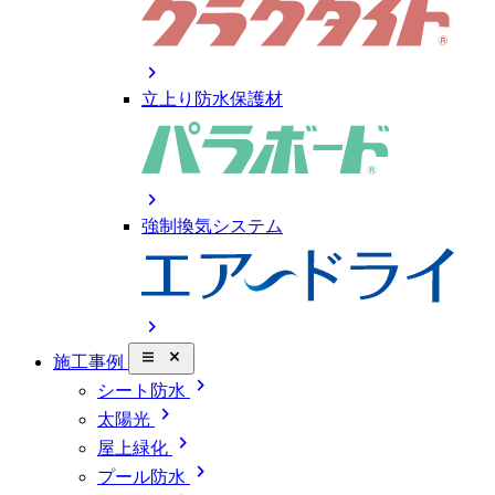
chevron_right
立上り防水保護材
chevron_right
強制換気システム
chevron_right
close_small
施工事例
chevron_right
シート防水
chevron_right
太陽光
chevron_right
屋上緑化
chevron_right
プール防水