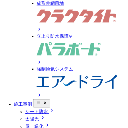
成形伸縮目地
chevron_right
立上り防水保護材
chevron_right
強制換気システム
chevron_right
close_small
施工事例
chevron_right
シート防水
chevron_right
太陽光
chevron_right
屋上緑化