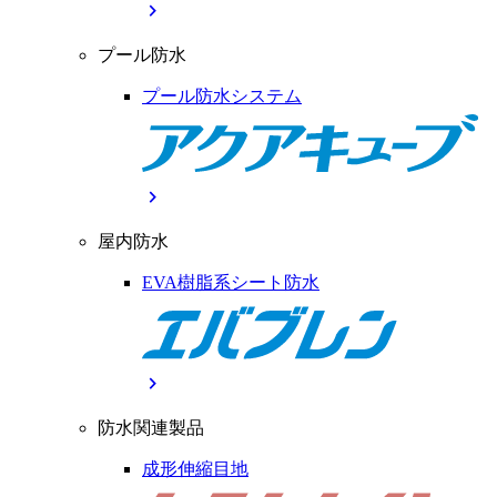
chevron_right
プール防水
プール防水システム
chevron_right
屋内防水
EVA樹脂系シート防水
chevron_right
防水関連製品
成形伸縮目地