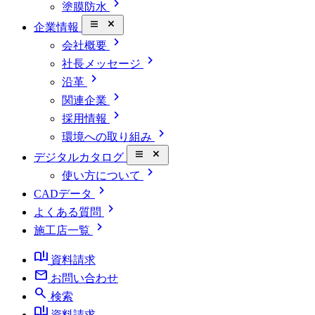
chevron_right
塗膜防水
close_small
企業情報
chevron_right
会社概要
chevron_right
社長メッセージ
chevron_right
沿革
chevron_right
関連企業
chevron_right
採用情報
chevron_right
環境への取り組み
close_small
デジタルカタログ
chevron_right
使い方について
chevron_right
CADデータ
chevron_right
よくある質問
chevron_right
施工店一覧
book_ribbon
資料請求
mail
お問い合わせ
search
検索
book_ribbon
資料請求