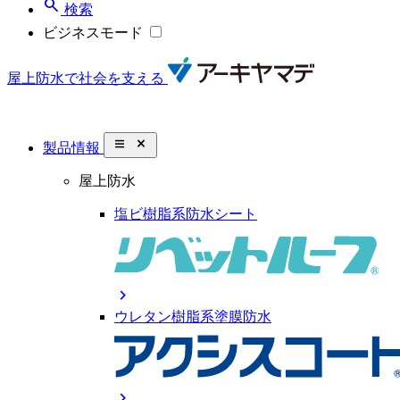
search
検索
ビジネスモード
屋上防水で社会を支える
close_small
製品情報
屋上防水
塩ビ樹脂系防水シート
chevron_right
ウレタン樹脂系塗膜防水
chevron_right