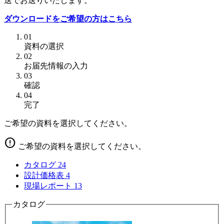
送でお送りいたします。
ダウンロードをご希望の方はこちら
01
資料の選択
02
お届先情報の入力
03
確認
04
完了
ご希望の資料を選択してください。
error
ご希望の資料を選択してください。
カタログ
24
設計価格表
4
現場レポート
13
カタログ