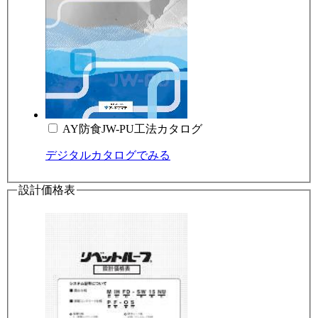
AY防食JW-PU工法カタログ
デジタルカタログでみる
設計価格表