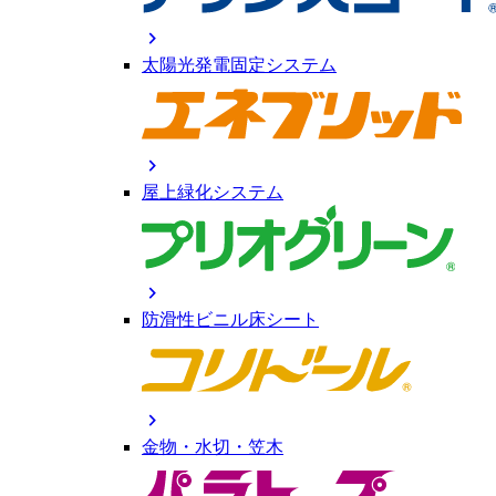
chevron_right
太陽光発電固定システム
chevron_right
屋上緑化システム
chevron_right
防滑性ビニル床シート
chevron_right
金物・水切・笠木