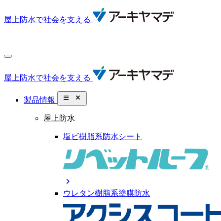
屋上防水で社会を支える
屋上防水で社会を支える
close_small
製品情報
屋上防水
塩ビ樹脂系防水シート
chevron_right
ウレタン樹脂系塗膜防水