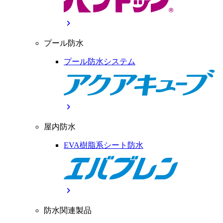
chevron_right
プール防水
プール防水システム
chevron_right
屋内防水
EVA樹脂系シート防水
chevron_right
防水関連製品