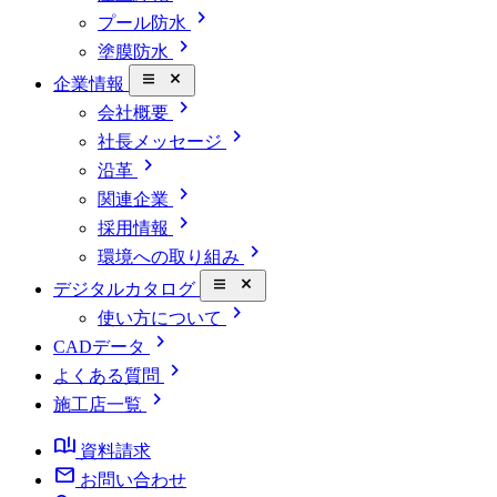
chevron_right
プール防水
chevron_right
塗膜防水
close_small
企業情報
chevron_right
会社概要
chevron_right
社長メッセージ
chevron_right
沿革
chevron_right
関連企業
chevron_right
採用情報
chevron_right
環境への取り組み
close_small
デジタルカタログ
chevron_right
使い方について
chevron_right
CADデータ
chevron_right
よくある質問
chevron_right
施工店一覧
book_ribbon
資料請求
mail
お問い合わせ