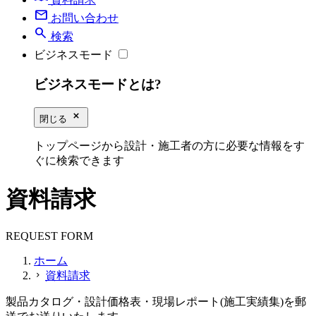
mail
お問い合わせ
search
検索
ビジネスモード
ビジネスモードとは?
close_small
閉じる
トップページから設計・施工者の方に必要な情報をす
ぐに検索できます
資料請求
REQUEST FORM
ホーム
資料請求
chevron_right
製品カタログ・設計価格表・現場レポート(施工実績集)を郵