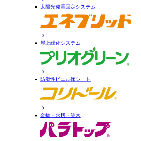
太陽光発電固定システム
chevron_right
屋上緑化システム
chevron_right
防滑性ビニル床シート
chevron_right
金物・水切・笠木