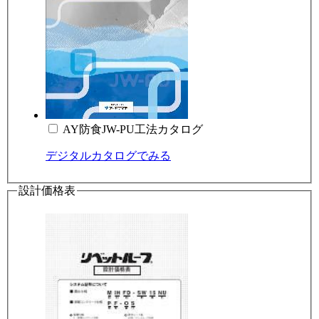
AY防食JW-PU工法カタログ
デジタルカタログでみる
設計価格表