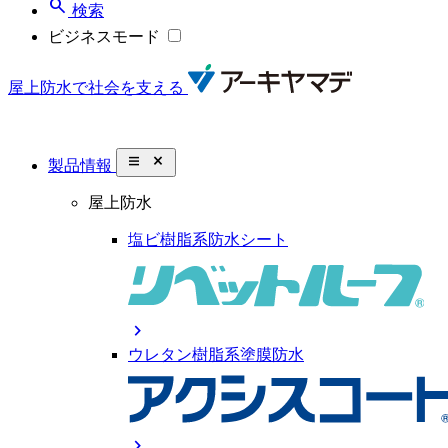
search
検索
ビジネスモード
屋上防水で社会を支える
close_small
製品情報
屋上防水
塩ビ樹脂系防水シート
chevron_right
ウレタン樹脂系塗膜防水
chevron_right