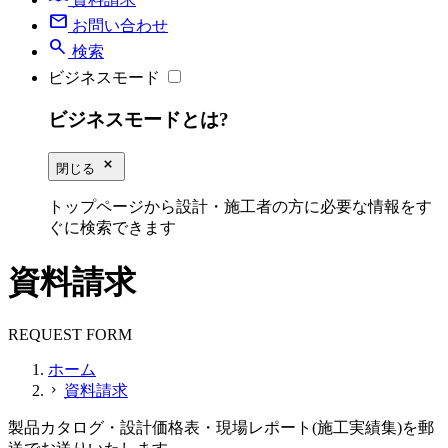
mail
お問い合わせ
search
検索
ビジネスモード
ビジネスモードとは?
close_small
閉じる
トップページから設計・施工者の方に必要な情報をす
ぐに検索できます
資料請求
REQUEST FORM
ホーム
資料請求
chevron_right
製品カタログ・設計価格表・現場レポート(施工実績集)を郵