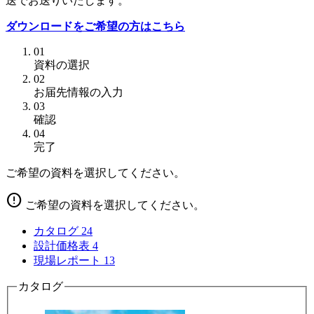
送でお送りいたします。
ダウンロードをご希望の方はこちら
01
資料の選択
02
お届先情報の入力
03
確認
04
完了
ご希望の資料を選択してください。
error
ご希望の資料を選択してください。
カタログ
24
設計価格表
4
現場レポート
13
カタログ