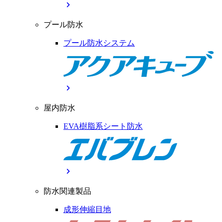
chevron_right
プール防水
プール防水システム
chevron_right
屋内防水
EVA樹脂系シート防水
chevron_right
防水関連製品
成形伸縮目地