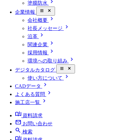
chevron_right
塗膜防水
close_small
企業情報
chevron_right
会社概要
chevron_right
社長メッセージ
chevron_right
沿革
chevron_right
関連企業
chevron_right
採用情報
chevron_right
環境への取り組み
close_small
デジタルカタログ
chevron_right
使い方について
chevron_right
CADデータ
chevron_right
よくある質問
chevron_right
施工店一覧
book_ribbon
資料請求
mail
お問い合わせ
search
検索
book_ribbon
資料請求