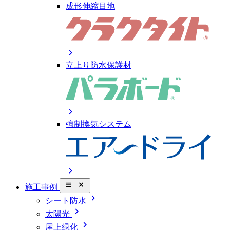
成形伸縮目地
chevron_right
立上り防水保護材
chevron_right
強制換気システム
chevron_right
close_small
施工事例
chevron_right
シート防水
chevron_right
太陽光
chevron_right
屋上緑化