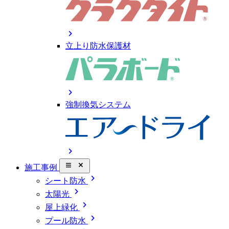
chevron_right
立上り防水保護材
chevron_right
強制換気システム
chevron_right
close_small
施工事例
chevron_right
シート防水
chevron_right
太陽光
chevron_right
屋上緑化
chevron_right
プール防水