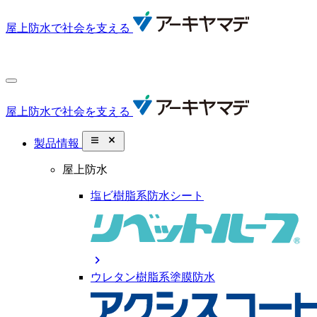
屋上防水で社会を支える
屋上防水で社会を支える
close_small
製品情報
屋上防水
塩ビ樹脂系防水シート
chevron_right
ウレタン樹脂系塗膜防水