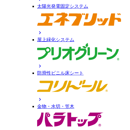
太陽光発電固定システム
chevron_right
屋上緑化システム
chevron_right
防滑性ビニル床シート
chevron_right
金物・水切・笠木