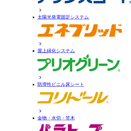
chevron_right
太陽光発電固定システム
chevron_right
屋上緑化システム
chevron_right
防滑性ビニル床シート
chevron_right
金物・水切・笠木