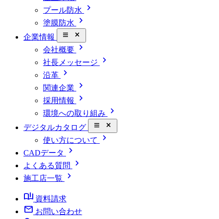
chevron_right
プール防水
chevron_right
塗膜防水
close_small
企業情報
chevron_right
会社概要
chevron_right
社長メッセージ
chevron_right
沿革
chevron_right
関連企業
chevron_right
採用情報
chevron_right
環境への取り組み
close_small
デジタルカタログ
chevron_right
使い方について
chevron_right
CADデータ
chevron_right
よくある質問
chevron_right
施工店一覧
book_ribbon
資料請求
mail
お問い合わせ