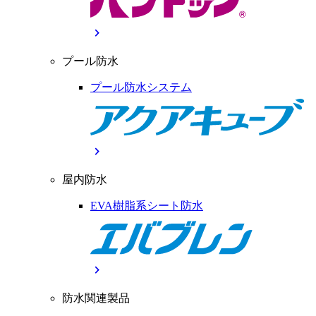
chevron_right
プール防水
プール防水システム
chevron_right
屋内防水
EVA樹脂系シート防水
chevron_right
防水関連製品