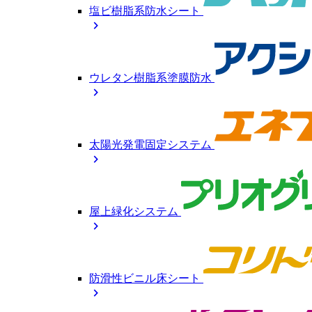
塩ビ樹脂系防水シート
chevron_right
ウレタン樹脂系塗膜防水
chevron_right
太陽光発電固定システム
chevron_right
屋上緑化システム
chevron_right
防滑性ビニル床シート
chevron_right