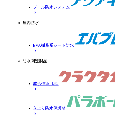
プール防水システム
chevron_right
屋内防水
EVA樹脂系シート防水
chevron_right
防水関連製品
成形伸縮目地
chevron_right
立上り防水保護材
chevron_right