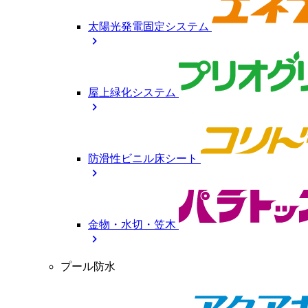
太陽光発電固定システム
chevron_right
屋上緑化システム
chevron_right
防滑性ビニル床シート
chevron_right
金物・水切・笠木
chevron_right
プール防水