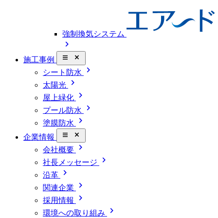
強制換気システム
chevron_right
close_small
施工事例
chevron_right
シート防水
chevron_right
太陽光
chevron_right
屋上緑化
chevron_right
プール防水
chevron_right
塗膜防水
close_small
企業情報
chevron_right
会社概要
chevron_right
社長メッセージ
chevron_right
沿革
chevron_right
関連企業
chevron_right
採用情報
chevron_right
環境への取り組み