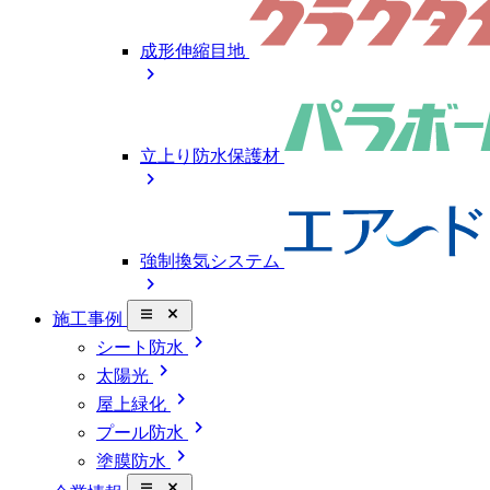
成形伸縮目地
chevron_right
立上り防水保護材
chevron_right
強制換気システム
chevron_right
close_small
施工事例
chevron_right
シート防水
chevron_right
太陽光
chevron_right
屋上緑化
chevron_right
プール防水
chevron_right
塗膜防水
close_small