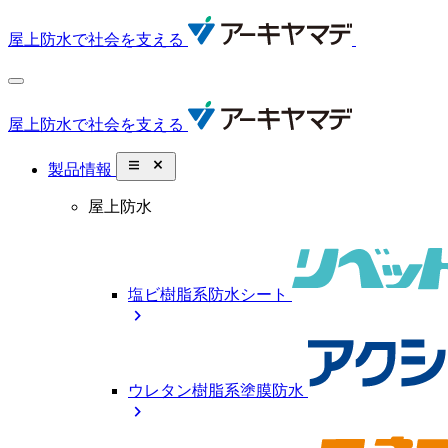
屋上防水で社会を支える
屋上防水で社会を支える
close_small
製品情報
屋上防水
塩ビ樹脂系防水シート
chevron_right
ウレタン樹脂系塗膜防水
chevron_right