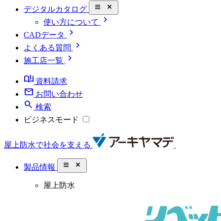
close_small
デジタルカタログ
chevron_right
使い方について
chevron_right
CADデータ
chevron_right
よくある質問
chevron_right
施工店一覧
book_ribbon
資料請求
mail
お問い合わせ
search
検索
ビジネスモード
屋上防水で社会を支える
close_small
製品情報
屋上防水