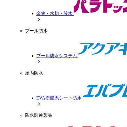
金物・水切・笠木
chevron_right
プール防水
プール防水システム
chevron_right
屋内防水
EVA樹脂系シート防水
chevron_right
防水関連製品