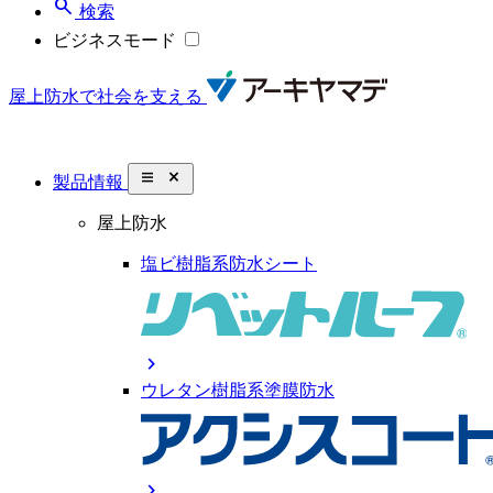
search
検索
ビジネスモード
屋上防水で社会を支える
close_small
製品情報
屋上防水
塩ビ樹脂系防水シート
chevron_right
ウレタン樹脂系塗膜防水
chevron_right