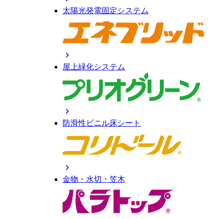
太陽光発電固定システム
chevron_right
屋上緑化システム
chevron_right
防滑性ビニル床シート
chevron_right
金物・水切・笠木