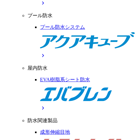
chevron_right
プール防水
プール防水システム
chevron_right
屋内防水
EVA樹脂系シート防水
chevron_right
防水関連製品
成形伸縮目地