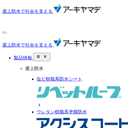
屋上防水で社会を支える
屋上防水で社会を支える
close_small
製品情報
屋上防水
塩ビ樹脂系防水シート
chevron_right
ウレタン樹脂系塗膜防水