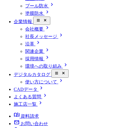
chevron_right
プール防水
chevron_right
塗膜防水
close_small
企業情報
chevron_right
会社概要
chevron_right
社長メッセージ
chevron_right
沿革
chevron_right
関連企業
chevron_right
採用情報
chevron_right
環境への取り組み
close_small
デジタルカタログ
chevron_right
使い方について
chevron_right
CADデータ
chevron_right
よくある質問
chevron_right
施工店一覧
book_ribbon
資料請求
mail
お問い合わせ