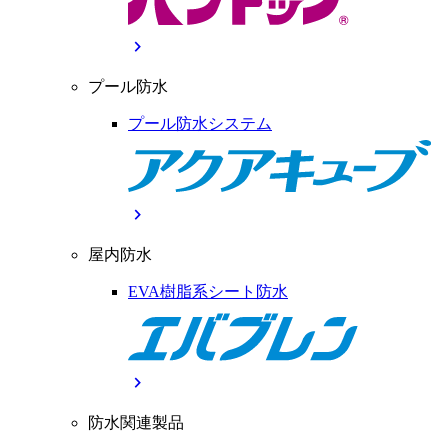
chevron_right
プール防水
プール防水システム
chevron_right
屋内防水
EVA樹脂系シート防水
chevron_right
防水関連製品