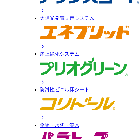
chevron_right
太陽光発電固定システム
chevron_right
屋上緑化システム
chevron_right
防滑性ビニル床シート
chevron_right
金物・水切・笠木