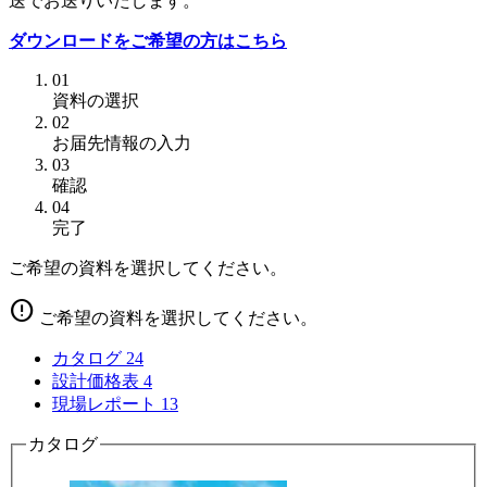
送でお送りいたします。
ダウンロードをご希望の方はこちら
01
資料の選択
02
お届先情報の入力
03
確認
04
完了
ご希望の資料を選択してください。
error
ご希望の資料を選択してください。
カタログ
24
設計価格表
4
現場レポート
13
カタログ