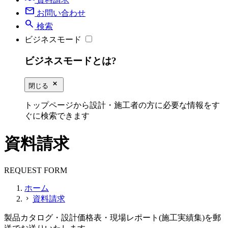
mail
お問い合わせ
search
検索
ビジネスモード
ビジネスモードとは?
close_small
閉じる
トップページから設計・施工者の方に必要な情報をす
ぐに検索できます
資料請求
REQUEST FORM
ホーム
資料請求
chevron_right
製品カタログ・設計価格表・現場レポート(施工実績集)を郵