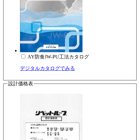
AY防食JW-PU工法カタログ
デジタルカタログでみる
設計価格表