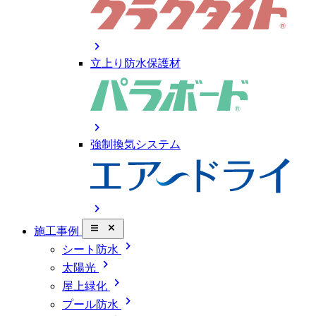
chevron_right
立上り防水保護材
chevron_right
強制換気システム
chevron_right
close_small
施工事例
chevron_right
シート防水
chevron_right
太陽光
chevron_right
屋上緑化
chevron_right
プール防水