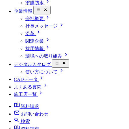
chevron_right
塗膜防水
close_small
企業情報
chevron_right
会社概要
chevron_right
社長メッセージ
chevron_right
沿革
chevron_right
関連企業
chevron_right
採用情報
chevron_right
環境への取り組み
close_small
デジタルカタログ
chevron_right
使い方について
chevron_right
CADデータ
chevron_right
よくある質問
chevron_right
施工店一覧
book_ribbon
資料請求
mail
お問い合わせ
search
検索
book_ribbon
資料請求