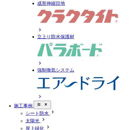
成形伸縮目地
chevron_right
立上り防水保護材
chevron_right
強制換気システム
chevron_right
close_small
施工事例
chevron_right
シート防水
chevron_right
太陽光
chevron_right
屋上緑化