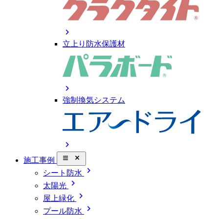
chevron_right
立上り防水保護材
chevron_right
強制換気システム
chevron_right
close_small
施工事例
chevron_right
シート防水
chevron_right
太陽光
chevron_right
屋上緑化
chevron_right
プール防水