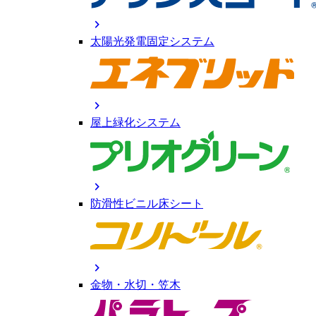
chevron_right
太陽光発電固定システム
chevron_right
屋上緑化システム
chevron_right
防滑性ビニル床シート
chevron_right
金物・水切・笠木