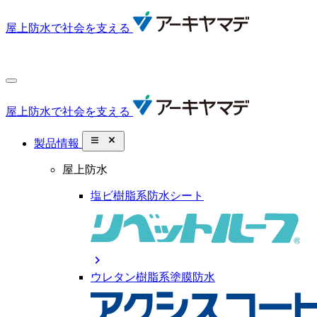
屋上防水で社会を支える
屋上防水で社会を支える
close_small
製品情報
屋上防水
塩ビ樹脂系防水シート
chevron_right
ウレタン樹脂系塗膜防水