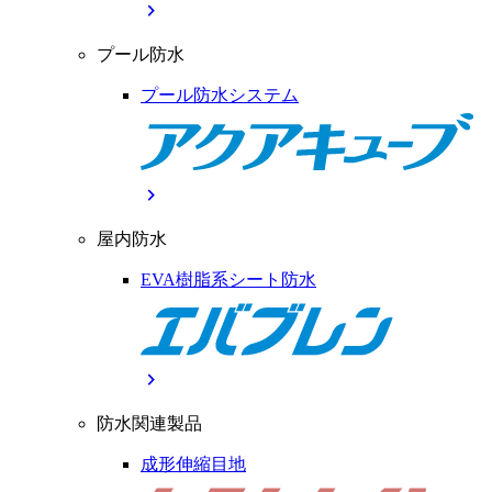
chevron_right
プール防水
プール防水システム
chevron_right
屋内防水
EVA樹脂系シート防水
chevron_right
防水関連製品
成形伸縮目地