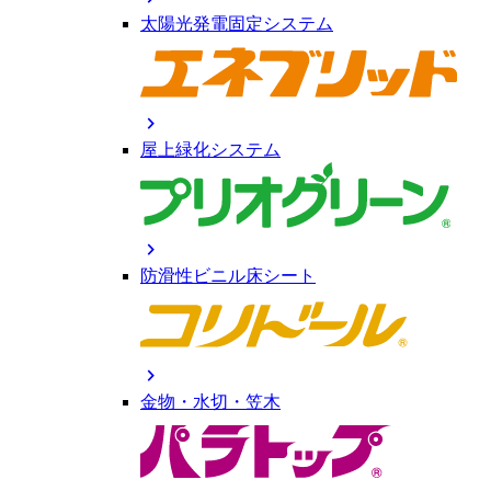
太陽光発電固定システム
chevron_right
屋上緑化システム
chevron_right
防滑性ビニル床シート
chevron_right
金物・水切・笠木