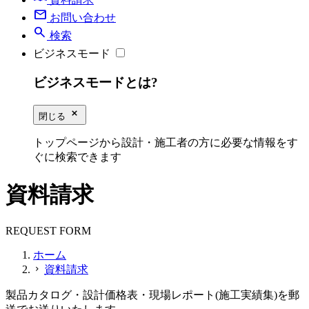
mail
お問い合わせ
search
検索
ビジネスモード
ビジネスモードとは?
close_small
閉じる
トップページから設計・施工者の方に必要な情報をす
ぐに検索できます
資料請求
REQUEST FORM
ホーム
資料請求
chevron_right
製品カタログ・設計価格表・現場レポート(施工実績集)を郵