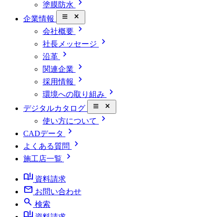
chevron_right
塗膜防水
close_small
企業情報
chevron_right
会社概要
chevron_right
社長メッセージ
chevron_right
沿革
chevron_right
関連企業
chevron_right
採用情報
chevron_right
環境への取り組み
close_small
デジタルカタログ
chevron_right
使い方について
chevron_right
CADデータ
chevron_right
よくある質問
chevron_right
施工店一覧
book_ribbon
資料請求
mail
お問い合わせ
search
検索
book_ribbon
資料請求