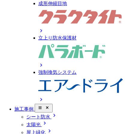
成形伸縮目地
chevron_right
立上り防水保護材
chevron_right
強制換気システム
chevron_right
close_small
施工事例
chevron_right
シート防水
chevron_right
太陽光
chevron_right
屋上緑化