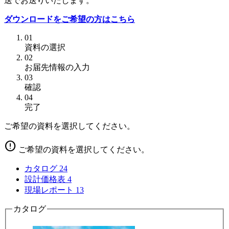
送でお送りいたします。
ダウンロードをご希望の方はこちら
01
資料の選択
02
お届先情報の入力
03
確認
04
完了
ご希望の資料を選択してください。
error
ご希望の資料を選択してください。
カタログ
24
設計価格表
4
現場レポート
13
カタログ