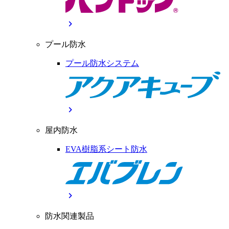
chevron_right
プール防水
プール防水システム
chevron_right
屋内防水
EVA樹脂系シート防水
chevron_right
防水関連製品