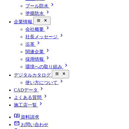
chevron_right
プール防水
chevron_right
塗膜防水
close_small
企業情報
chevron_right
会社概要
chevron_right
社長メッセージ
chevron_right
沿革
chevron_right
関連企業
chevron_right
採用情報
chevron_right
環境への取り組み
close_small
デジタルカタログ
chevron_right
使い方について
chevron_right
CADデータ
chevron_right
よくある質問
chevron_right
施工店一覧
book_ribbon
資料請求
mail
お問い合わせ