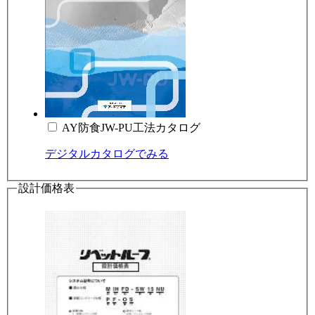
AY防食JW-PU工法カタログ
デジタルカタログでみる
設計価格表