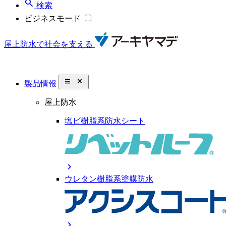
search
検索
ビジネスモード
屋上防水で社会を支える
close_small
製品情報
屋上防水
塩ビ樹脂系防水シート
chevron_right
ウレタン樹脂系塗膜防水
chevron_right