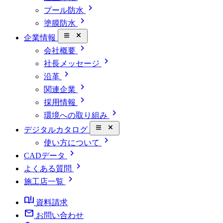
chevron_right
プール防水
chevron_right
塗膜防水
close_small
企業情報
chevron_right
会社概要
chevron_right
社長メッセージ
chevron_right
沿革
chevron_right
関連企業
chevron_right
採用情報
chevron_right
環境への取り組み
close_small
デジタルカタログ
chevron_right
使い方について
chevron_right
CADデータ
chevron_right
よくある質問
chevron_right
施工店一覧
book_ribbon
資料請求
mail
お問い合わせ