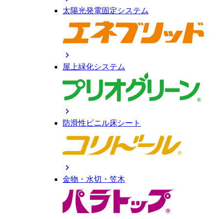
太陽光発電固定システム
chevron_right
屋上緑化システム
chevron_right
防滑性ビニル床シート
chevron_right
金物・水切・笠木