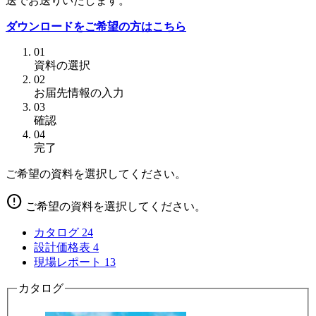
送でお送りいたします。
ダウンロードをご希望の方はこちら
01
資料の選択
02
お届先情報の入力
03
確認
04
完了
ご希望の資料を選択してください。
error
ご希望の資料を選択してください。
カタログ
24
設計価格表
4
現場レポート
13
カタログ