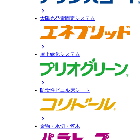
chevron_right
太陽光発電固定システム
chevron_right
屋上緑化システム
chevron_right
防滑性ビニル床シート
chevron_right
金物・水切・笠木