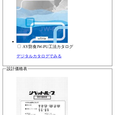
AY防食JW-PU工法カタログ
デジタルカタログでみる
設計価格表