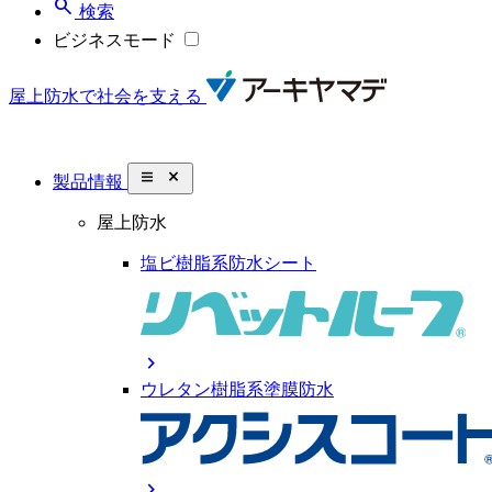
search
検索
ビジネスモード
屋上防水で社会を支える
close_small
製品情報
屋上防水
塩ビ樹脂系防水シート
chevron_right
ウレタン樹脂系塗膜防水
chevron_right