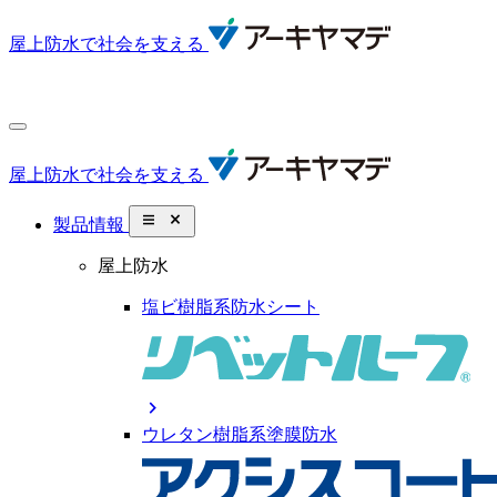
屋上防水で社会を支える
屋上防水で社会を支える
close_small
製品情報
屋上防水
塩ビ樹脂系防水シート
chevron_right
ウレタン樹脂系塗膜防水