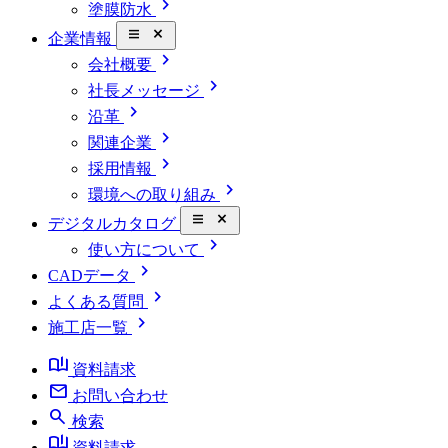
chevron_right
塗膜防水
close_small
企業情報
chevron_right
会社概要
chevron_right
社長メッセージ
chevron_right
沿革
chevron_right
関連企業
chevron_right
採用情報
chevron_right
環境への取り組み
close_small
デジタルカタログ
chevron_right
使い方について
chevron_right
CADデータ
chevron_right
よくある質問
chevron_right
施工店一覧
book_ribbon
資料請求
mail
お問い合わせ
search
検索
book_ribbon
資料請求