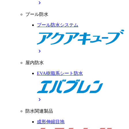
chevron_right
プール防水
プール防水システム
chevron_right
屋内防水
EVA樹脂系シート防水
chevron_right
防水関連製品
成形伸縮目地