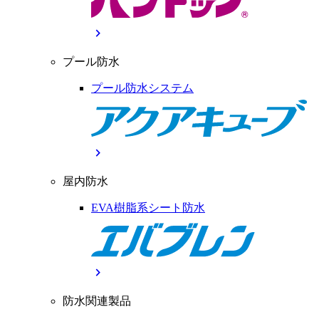
chevron_right
プール防水
プール防水システム
chevron_right
屋内防水
EVA樹脂系シート防水
chevron_right
防水関連製品