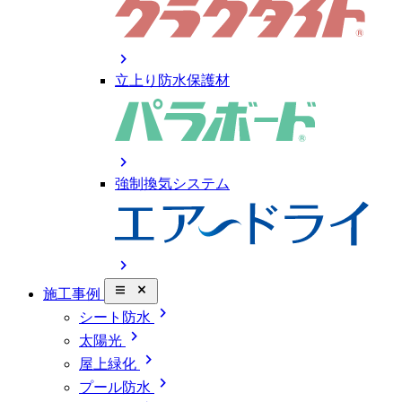
chevron_right
立上り防水保護材
chevron_right
強制換気システム
chevron_right
close_small
施工事例
chevron_right
シート防水
chevron_right
太陽光
chevron_right
屋上緑化
chevron_right
プール防水