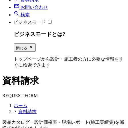
mail
お問い合わせ
search
検索
ビジネスモード
ビジネスモードとは?
close_small
閉じる
トップページから設計・施工者の方に必要な情報をす
ぐに検索できます
資料請求
REQUEST FORM
ホーム
資料請求
chevron_right
製品カタログ・設計価格表・現場レポート(施工実績集)を郵