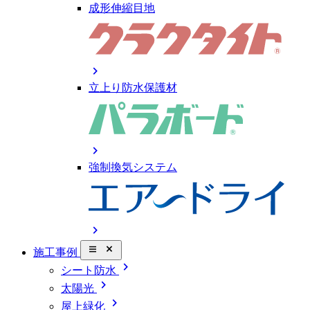
成形伸縮目地
chevron_right
立上り防水保護材
chevron_right
強制換気システム
chevron_right
close_small
施工事例
chevron_right
シート防水
chevron_right
太陽光
chevron_right
屋上緑化