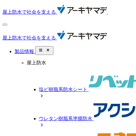
屋上防水で社会を支える
屋上防水で社会を支える
close_small
製品情報
屋上防水
塩ビ樹脂系防水シート
chevron_right
ウレタン樹脂系塗膜防水
chevron_right