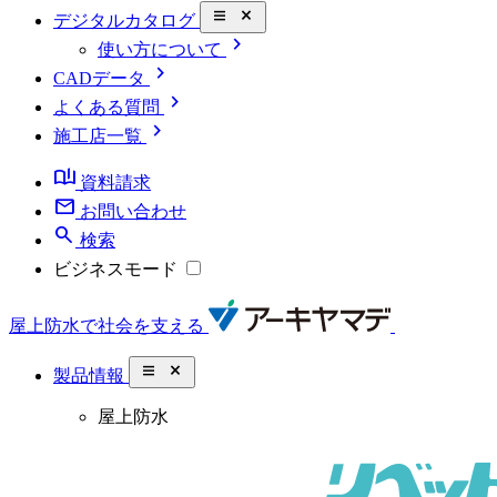
close_small
デジタルカタログ
chevron_right
使い方について
chevron_right
CADデータ
chevron_right
よくある質問
chevron_right
施工店一覧
book_ribbon
資料請求
mail
お問い合わせ
search
検索
ビジネスモード
屋上防水で社会を支える
close_small
製品情報
屋上防水