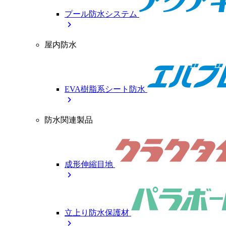
プール防水システム
chevron_right
屋内防水
EVA樹脂系シート防水
chevron_right
防水関連製品
成形伸縮目地
chevron_right
立上り防水保護材
chevron_right