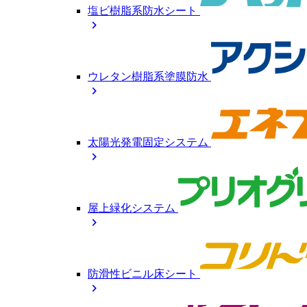
塩ビ樹脂系防水シート
chevron_right
ウレタン樹脂系塗膜防水
chevron_right
太陽光発電固定システム
chevron_right
屋上緑化システム
chevron_right
防滑性ビニル床シート
chevron_right