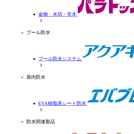
金物・水切・笠木
chevron_right
プール防水
プール防水システム
chevron_right
屋内防水
EVA樹脂系シート防水
chevron_right
防水関連製品