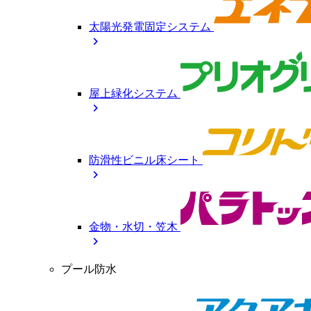
太陽光発電固定システム
chevron_right
屋上緑化システム
chevron_right
防滑性ビニル床シート
chevron_right
金物・水切・笠木
chevron_right
プール防水