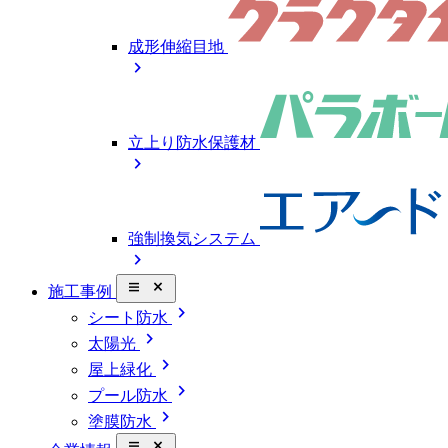
成形伸縮目地
chevron_right
立上り防水保護材
chevron_right
強制換気システム
chevron_right
close_small
施工事例
chevron_right
シート防水
chevron_right
太陽光
chevron_right
屋上緑化
chevron_right
プール防水
chevron_right
塗膜防水
close_small